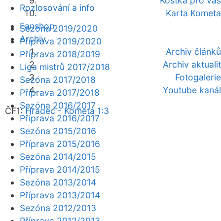
Kostka pro vás
Rozlosování a info
Karta Kometa
Fanshop
Sezóna 2019/2020
Archiv
Příprava 2019/2020
Archiv článků
Příprava 2018/2019
Archiv aktualit
Liga mistrů 2017/2018
Fotogalerie
Sezóna 2017/2018
Youtube kanál
Příprava 2017/2018
Sezóna 2016/2017
ČF1:
Hradec - Kometa 1:3
Příprava 2016/2017
Sezóna 2015/2016
Příprava 2015/2016
Sezóna 2014/2015
Příprava 2014/2015
Sezóna 2013/2014
Příprava 2013/2014
Sezóna 2012/2013
Příprava 2012/2013