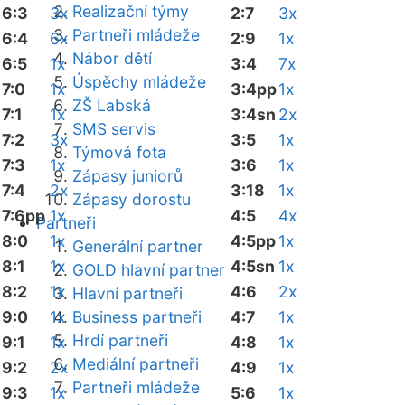
Realizační týmy
6:3
3x
2:7
3x
Partneři mládeže
6:4
6x
2:9
1x
Nábor dětí
6:5
1x
3:4
7x
Úspěchy mládeže
7:0
1x
3:4pp
1x
ZŠ Labská
7:1
1x
3:4sn
2x
SMS servis
7:2
3x
3:5
1x
Týmová fota
7:3
1x
3:6
1x
Zápasy juniorů
7:4
2x
3:18
1x
Zápasy dorostu
7:6pp
1x
4:5
4x
Partneři
8:0
1x
4:5pp
1x
Generální partner
8:1
1x
4:5sn
1x
GOLD hlavní partner
8:2
1x
4:6
2x
Hlavní partneři
9:0
1x
Business partneři
4:7
1x
Hrdí partneři
9:1
1x
4:8
1x
Mediální partneři
9:2
2x
4:9
1x
Partneři mládeže
9:3
1x
5:6
1x