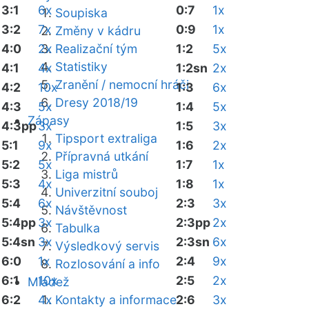
3:1
6x
0:7
1x
Soupiska
3:2
7x
0:9
1x
Změny v kádru
4:0
2x
Realizační tým
1:2
5x
Statistiky
4:1
4x
1:2sn
2x
Zranění / nemocní hráči
4:2
10x
1:3
6x
Dresy 2018/19
4:3
5x
1:4
5x
Zápasy
4:3pp
3x
1:5
3x
Tipsport extraliga
5:1
9x
1:6
2x
Přípravná utkání
5:2
5x
1:7
1x
Liga mistrů
5:3
4x
1:8
1x
Univerzitní souboj
5:4
6x
2:3
3x
Návštěvnost
5:4pp
3x
2:3pp
2x
Tabulka
5:4sn
3x
2:3sn
6x
Výsledkový servis
6:0
1x
2:4
9x
Rozlosování a info
6:1
10x
2:5
2x
Mládež
6:2
4x
Kontakty a informace
2:6
3x