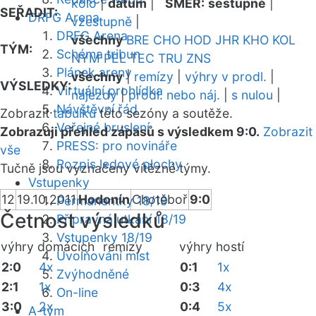
kolo
|
datum
|
SMĚR:
sestupně
|
SEŘADIT:
DRFG Arena
vzestupně
|
DRFG Arena
všechny
BRE
CHO
HOD
JHR
KHO
KOL
TÝM:
Schéma tribun
NYM
PEL
TEC
TRU
ZNS
Plánek areny
všechny
|
remízy
|
výhry v prodl.
|
VÝSLEDKY:
Virtuální prohlídka
nájezdy
|
prodl. nebo náj.
|
s nulou
|
Návštěvní řád
Zobrazit
tabulku
této sezóny a soutěže.
Veřejné bruslení
Zobrazuji přehled zápasů s výsledkem 9:0.
Zobrazit
PRESS: pro novináře
vše
Rozpis ledové plochy
Tučně jsou vyznačeny vítězné týmy.
Vstupenky
12
19.10.2011
Hodonín
Chotěboř
9:0
Permanentky 18/19
Četnost výsledků
Přípravná utkání 18/19
Vstupenky 18/19
výhry domácích
remízy
výhry hostí
Uvolňování míst
2:0
4x
0:1
1x
Zvýhodněné
2:1
1x
0:3
4x
On-line
3:0
2x
0:4
5x
A-tým