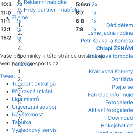
Reklamní nabídka
10:3
2x
5:6sn
2x
Hrdý partner - nabídka
11:0
1x
6:7
1x
Žijeme
11:1
1x
6:8
1x
Děti dětem
12:1
1x
7:9
1x
Jsme jedna rodina
15:2
1x
Petr Koukal a Kometa
Chlapi ŽENÁM
Vaše připomínky k této stránce uvítáme na
Hokejová tombola
webmaster
@esports.cz.
Fanzóna
Království Komety
Tweet
Dortiáda
Tipsport extraliga
Ptejte se
Přípravná utkání
Fan klub informuje
Liga mistrů
Fotogalerie
Univerzitní souboj
Aktivní fotogalerie
Návštěvnost
Download
Tabulka
Hokejchat.cz
Výsledkový servis