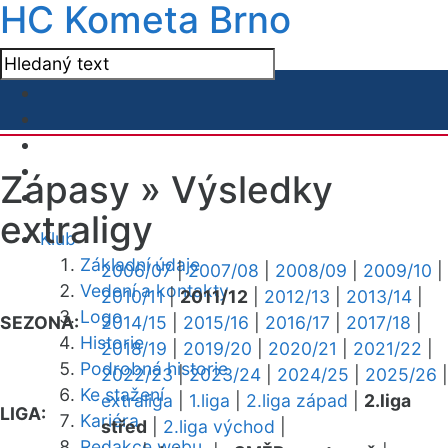
HC Kometa Brno
Zápasy »
Výsledky
extraligy
Klub
Základní údaje
2006/07
|
2007/08
|
2008/09
|
2009/10
|
Vedení a kontakty
2010/11
|
2011/12
|
2012/13
|
2013/14
|
Logo
SEZONA:
2014/15
|
2015/16
|
2016/17
|
2017/18
|
Historie
2018/19
|
2019/20
|
2020/21
|
2021/22
|
Podrobná historie
2022/23
|
2023/24
|
2024/25
|
2025/26
|
Ke stažení
extraliga
|
1.liga
|
2.liga západ
|
2.liga
LIGA:
Kariéra
střed
|
2.liga východ
|
Redakce webu