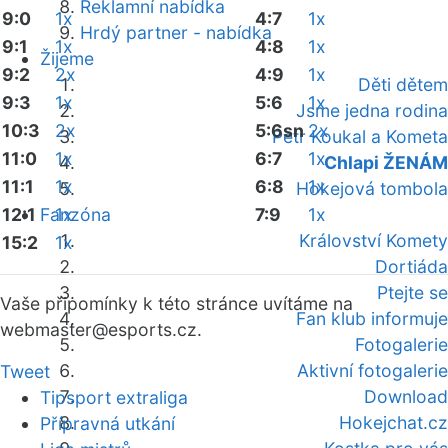
Reklamní nabídka
9:0
1x
4:7
1x
Hrdý partner - nabídka
9:1
1x
4:8
1x
Žijeme
9:2
2x
4:9
1x
Děti dětem
9:3
1x
5:6
1x
Jsme jedna rodina
10:3
2x
5:6sn
2x
Petr Koukal a Kometa
11:0
1x
6:7
1x
Chlapi ŽENÁM
11:1
1x
6:8
1x
Hokejová tombola
12:1
Fanzóna
1x
7:9
1x
Království Komety
15:2
1x
Dortiáda
Ptejte se
Vaše připomínky k této stránce uvítáme na
Fan klub informuje
webmaster
@esports.cz.
Fotogalerie
Aktivní fotogalerie
Tweet
Download
Tipsport extraliga
Hokejchat.cz
Přípravná utkání