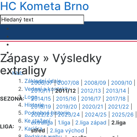
HC Kometa Brno
Zápasy »
Výsledky
extraligy
Klub
Základní údaje
2006/07
|
2007/08
|
2008/09
|
2009/10
|
Vedení a kontakty
2010/11
|
2011/12
|
2012/13
|
2013/14
|
Logo
SEZONA:
2014/15
|
2015/16
|
2016/17
|
2017/18
|
Historie
2018/19
|
2019/20
|
2020/21
|
2021/22
|
Podrobná historie
2022/23
|
2023/24
|
2024/25
|
2025/26
|
Ke stažení
extraliga
|
1.liga
|
2.liga západ
|
2.liga
LIGA:
Kariéra
střed
|
2.liga východ
|
Redakce webu