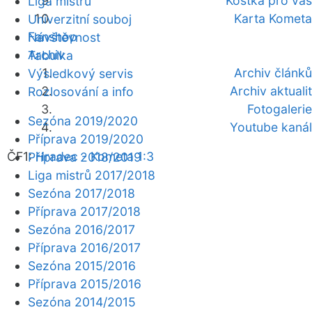
Kostka pro vás
Liga mistrů
Karta Kometa
Univerzitní souboj
Fanshop
Návštěvnost
Archiv
Tabulka
Archiv článků
Výsledkový servis
Archiv aktualit
Rozlosování a info
Fotogalerie
Sezóna 2019/2020
Youtube kanál
Příprava 2019/2020
ČF1:
Hradec - Kometa 1:3
Příprava 2018/2019
Liga mistrů 2017/2018
Sezóna 2017/2018
Příprava 2017/2018
Sezóna 2016/2017
Příprava 2016/2017
Sezóna 2015/2016
Příprava 2015/2016
Sezóna 2014/2015