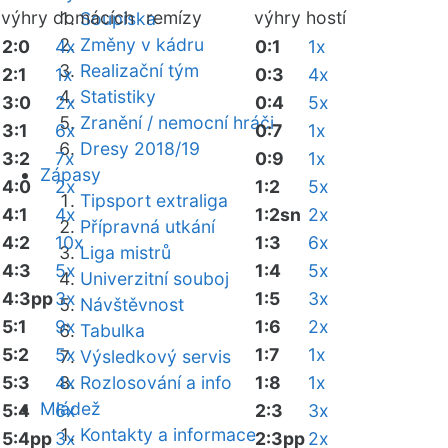
výhry domácích
remízy
výhry hostí
Soupiska
Změny v kádru
2:0
4x
0:1
1x
Realizační tým
2:1
1x
0:3
4x
Statistiky
3:0
2x
0:4
5x
Zranění / nemocní hráči
3:1
6x
0:7
1x
Dresy 2018/19
3:2
7x
0:9
1x
Zápasy
4:0
2x
1:2
5x
Tipsport extraliga
4:1
4x
1:2sn
2x
Přípravná utkání
4:2
10x
1:3
6x
Liga mistrů
4:3
5x
1:4
5x
Univerzitní souboj
4:3pp
3x
1:5
3x
Návštěvnost
5:1
9x
1:6
2x
Tabulka
5:2
5x
1:7
1x
Výsledkový servis
5:3
4x
Rozlosování a info
1:8
1x
Mládež
5:4
6x
2:3
3x
Kontakty a informace
5:4pp
3x
2:3pp
2x