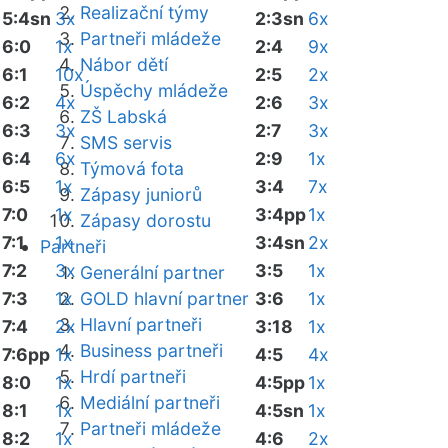
Realizační týmy
5:4sn
3x
2:3sn
6x
Partneři mládeže
6:0
1x
2:4
9x
Nábor dětí
6:1
10x
2:5
2x
Úspěchy mládeže
6:2
4x
2:6
3x
ZŠ Labská
6:3
3x
2:7
3x
SMS servis
6:4
6x
2:9
1x
Týmová fota
6:5
1x
3:4
7x
Zápasy juniorů
7:0
1x
3:4pp
1x
Zápasy dorostu
7:1
1x
3:4sn
2x
Partneři
7:2
3x
3:5
1x
Generální partner
7:3
1x
GOLD hlavní partner
3:6
1x
Hlavní partneři
7:4
2x
3:18
1x
Business partneři
7:6pp
1x
4:5
4x
Hrdí partneři
8:0
1x
4:5pp
1x
Mediální partneři
8:1
1x
4:5sn
1x
Partneři mládeže
8:2
1x
4:6
2x