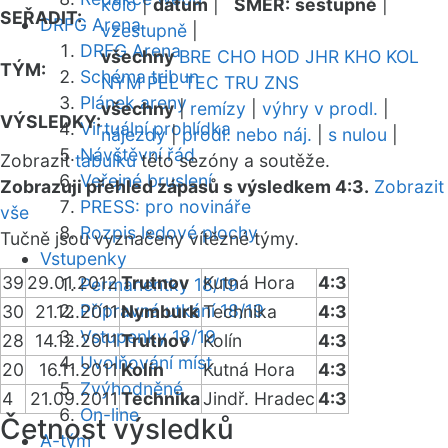
kolo
|
datum
|
SMĚR:
sestupně
|
SEŘADIT:
DRFG Arena
vzestupně
|
DRFG Arena
všechny
BRE
CHO
HOD
JHR
KHO
KOL
TÝM:
Schéma tribun
NYM
PEL
TEC
TRU
ZNS
Plánek areny
všechny
|
remízy
|
výhry v prodl.
|
VÝSLEDKY:
Virtuální prohlídka
nájezdy
|
prodl. nebo náj.
|
s nulou
|
Návštěvní řád
Zobrazit
tabulku
této sezóny a soutěže.
Veřejné bruslení
Zobrazuji přehled zápasů s výsledkem 4:3.
Zobrazit
PRESS: pro novináře
vše
Rozpis ledové plochy
Tučně jsou vyznačeny vítězné týmy.
Vstupenky
39
29.01.2012
Trutnov
Kutná Hora
4:3
Permanentky 18/19
Přípravná utkání 18/19
30
21.12.2011
Nymburk
Technika
4:3
Vstupenky 18/19
28
14.12.2011
Trutnov
Kolín
4:3
Uvolňování míst
20
16.11.2011
Kolín
Kutná Hora
4:3
Zvýhodněné
4
21.09.2011
Technika
Jindř. Hradec
4:3
On-line
Četnost výsledků
A-tým