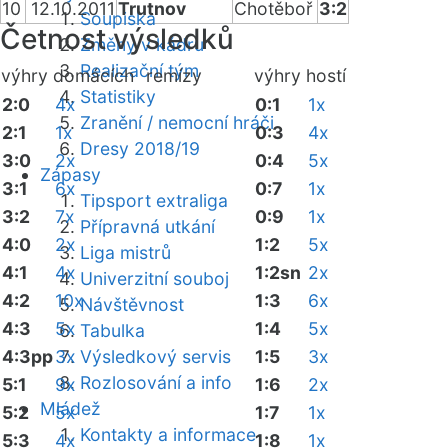
10
12.10.2011
Trutnov
Chotěboř
3:2
Soupiska
Četnost výsledků
Změny v kádru
Realizační tým
výhry domácích
remízy
výhry hostí
Statistiky
2:0
4x
0:1
1x
Zranění / nemocní hráči
2:1
1x
0:3
4x
Dresy 2018/19
3:0
2x
0:4
5x
Zápasy
3:1
6x
0:7
1x
Tipsport extraliga
3:2
7x
0:9
1x
Přípravná utkání
4:0
2x
1:2
5x
Liga mistrů
4:1
4x
1:2sn
2x
Univerzitní souboj
4:2
10x
1:3
6x
Návštěvnost
4:3
5x
1:4
5x
Tabulka
4:3pp
3x
Výsledkový servis
1:5
3x
Rozlosování a info
5:1
9x
1:6
2x
Mládež
5:2
5x
1:7
1x
Kontakty a informace
5:3
4x
1:8
1x