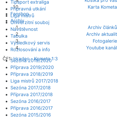
Kostka pro vás
Tipsport extraliga
Karta Kometa
Přípravná utkání
Fanshop
Liga mistrů
Archiv
Univerzitní souboj
Archiv článků
Návštěvnost
Archiv aktualit
Tabulka
Fotogalerie
Výsledkový servis
Youtube kanál
Rozlosování a info
ČF1:
Hradec - Kometa 1:3
Sezóna 2019/2020
Příprava 2019/2020
Příprava 2018/2019
Liga mistrů 2017/2018
Sezóna 2017/2018
Příprava 2017/2018
Sezóna 2016/2017
Příprava 2016/2017
Sezóna 2015/2016