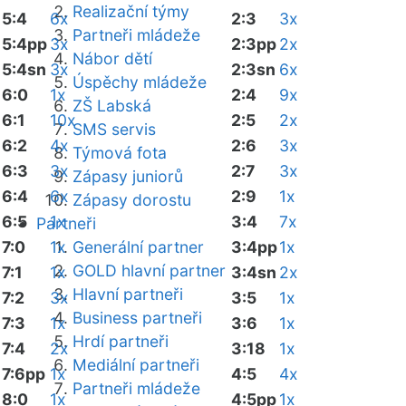
Realizační týmy
5:4
6x
2:3
3x
Partneři mládeže
5:4pp
3x
2:3pp
2x
Nábor dětí
5:4sn
3x
2:3sn
6x
Úspěchy mládeže
6:0
1x
2:4
9x
ZŠ Labská
6:1
10x
2:5
2x
SMS servis
6:2
4x
2:6
3x
Týmová fota
6:3
3x
2:7
3x
Zápasy juniorů
6:4
6x
2:9
1x
Zápasy dorostu
6:5
1x
3:4
7x
Partneři
7:0
1x
Generální partner
3:4pp
1x
GOLD hlavní partner
7:1
1x
3:4sn
2x
Hlavní partneři
7:2
3x
3:5
1x
Business partneři
7:3
1x
3:6
1x
Hrdí partneři
7:4
2x
3:18
1x
Mediální partneři
7:6pp
1x
4:5
4x
Partneři mládeže
8:0
1x
4:5pp
1x