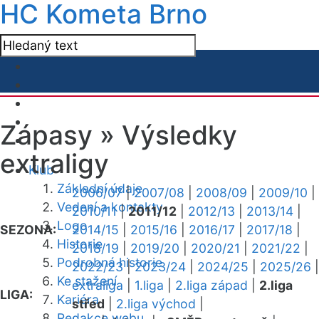
HC Kometa Brno
Zápasy »
Výsledky
extraligy
Klub
Základní údaje
2006/07
|
2007/08
|
2008/09
|
2009/10
|
Vedení a kontakty
2010/11
|
2011/12
|
2012/13
|
2013/14
|
Logo
SEZONA:
2014/15
|
2015/16
|
2016/17
|
2017/18
|
Historie
2018/19
|
2019/20
|
2020/21
|
2021/22
|
Podrobná historie
2022/23
|
2023/24
|
2024/25
|
2025/26
|
Ke stažení
extraliga
|
1.liga
|
2.liga západ
|
2.liga
LIGA:
Kariéra
střed
|
2.liga východ
|
Redakce webu