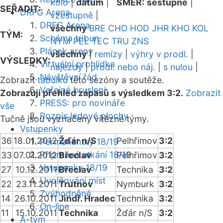
kolo
|
datum
|
SMĚR:
sestupně
|
SEŘADIT:
DRFG Arena
vzestupně
|
DRFG Arena
všechny
BRE
CHO
HOD
JHR
KHO
KOL
TÝM:
Schéma tribun
NYM
PEL
TEC
TRU
ZNS
Plánek areny
všechny
|
remízy
|
výhry v prodl.
|
VÝSLEDKY:
Virtuální prohlídka
nájezdy
|
prodl. nebo náj.
|
s nulou
|
Návštěvní řád
Zobrazit
tabulku
této sezóny a soutěže.
Veřejné bruslení
Zobrazuji přehled zápasů s výsledkem 3:2.
Zobrazit
PRESS: pro novináře
vše
Rozpis ledové plochy
Tučně jsou vyznačeny vítězné týmy.
Vstupenky
36
18.01.2012
Žďár n/S
Pelhřimov
3:2
Permanentky 18/19
Přípravná utkání 18/19
33
07.01.2012
Břeclav
Pelhřimov
3:2
Vstupenky 18/19
27
10.12.2011
Břeclav
Technika
3:2
Uvolňování míst
22
23.11.2011
Trutnov
Nymburk
3:2
Zvýhodněné
14
26.10.2011
Jindř. Hradec
Technika
3:2
On-line
11
15.10.2011
Technika
Žďár n/S
3:2
A-tým