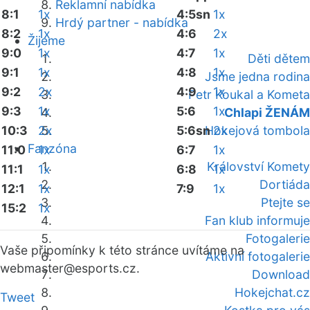
Reklamní nabídka
8:1
1x
4:5sn
1x
Hrdý partner - nabídka
8:2
1x
4:6
2x
Žijeme
9:0
1x
4:7
1x
Děti dětem
9:1
1x
4:8
1x
Jsme jedna rodina
9:2
2x
4:9
1x
Petr Koukal a Kometa
9:3
1x
5:6
1x
Chlapi ŽENÁM
10:3
2x
5:6sn
Hokejová tombola
2x
Fanzóna
11:0
1x
6:7
1x
Království Komety
11:1
1x
6:8
1x
Dortiáda
12:1
1x
7:9
1x
Ptejte se
15:2
1x
Fan klub informuje
Fotogalerie
Vaše připomínky k této stránce uvítáme na
Aktivní fotogalerie
webmaster
@esports.cz.
Download
Hokejchat.cz
Tweet