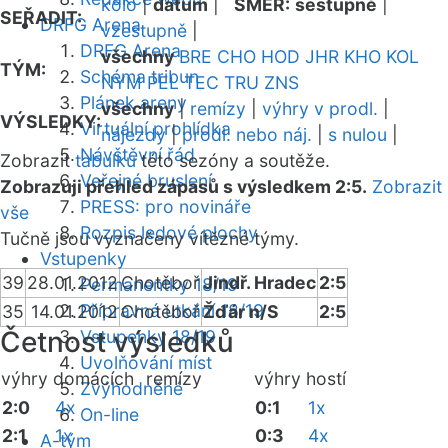
kolo
|
datum
|
SMĚR:
sestupně
|
SEŘADIT:
DRFG Arena
vzestupně
|
DRFG Arena
všechny
BRE
CHO
HOD
JHR
KHO
KOL
TÝM:
Schéma tribun
NYM
PEL
TEC
TRU
ZNS
Plánek areny
všechny
|
remízy
|
výhry v prodl.
|
VÝSLEDKY:
Virtuální prohlídka
nájezdy
|
prodl. nebo náj.
|
s nulou
|
Návštěvní řád
Zobrazit
tabulku
této sezóny a soutěže.
Veřejné bruslení
Zobrazuji přehled zápasů s výsledkem 2:5.
Zobrazit
PRESS: pro novináře
vše
Rozpis ledové plochy
Tučně jsou vyznačeny vítězné týmy.
Vstupenky
39
28.01.2012
Chotěboř
Jindř. Hradec
2:5
Permanentky 18/19
Přípravná utkání 18/19
35
14.01.2012
Chotěboř
Žďár n/S
2:5
Četnost výsledků
Vstupenky 18/19
Uvolňování míst
výhry domácích
remízy
výhry hostí
Zvýhodněné
2:0
4x
0:1
1x
On-line
2:1
1x
0:3
4x
A-tým