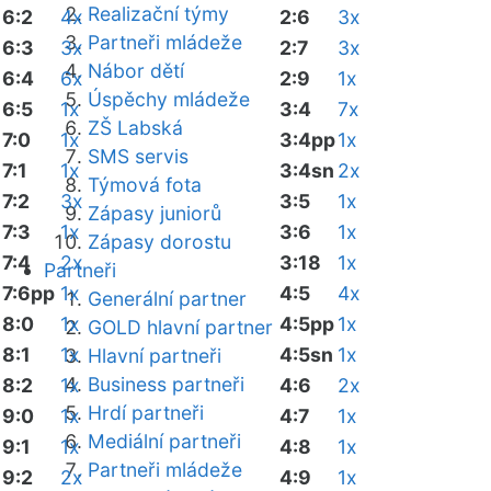
Realizační týmy
6:2
4x
2:6
3x
Partneři mládeže
6:3
3x
2:7
3x
Nábor dětí
6:4
6x
2:9
1x
Úspěchy mládeže
6:5
1x
3:4
7x
ZŠ Labská
7:0
1x
3:4pp
1x
SMS servis
7:1
1x
3:4sn
2x
Týmová fota
7:2
3x
3:5
1x
Zápasy juniorů
7:3
1x
3:6
1x
Zápasy dorostu
7:4
2x
3:18
1x
Partneři
7:6pp
1x
4:5
4x
Generální partner
8:0
1x
4:5pp
1x
GOLD hlavní partner
8:1
1x
4:5sn
1x
Hlavní partneři
Business partneři
8:2
1x
4:6
2x
Hrdí partneři
9:0
1x
4:7
1x
Mediální partneři
9:1
1x
4:8
1x
Partneři mládeže
9:2
2x
4:9
1x