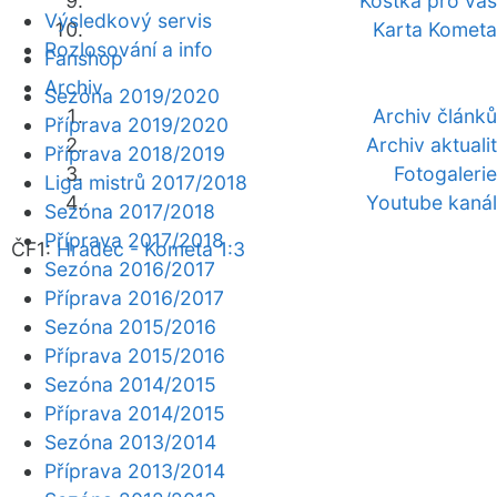
Kostka pro vás
Výsledkový servis
Karta Kometa
Rozlosování a info
Fanshop
Archiv
Sezóna 2019/2020
Archiv článků
Příprava 2019/2020
Archiv aktualit
Příprava 2018/2019
Fotogalerie
Liga mistrů 2017/2018
Youtube kanál
Sezóna 2017/2018
Příprava 2017/2018
ČF1:
Hradec - Kometa 1:3
Sezóna 2016/2017
Příprava 2016/2017
Sezóna 2015/2016
Příprava 2015/2016
Sezóna 2014/2015
Příprava 2014/2015
Sezóna 2013/2014
Příprava 2013/2014