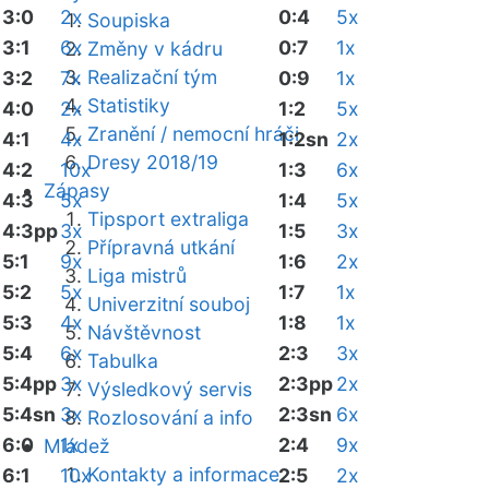
3:0
2x
0:4
5x
Soupiska
3:1
6x
0:7
1x
Změny v kádru
Realizační tým
3:2
7x
0:9
1x
Statistiky
4:0
2x
1:2
5x
Zranění / nemocní hráči
4:1
4x
1:2sn
2x
Dresy 2018/19
4:2
10x
1:3
6x
Zápasy
4:3
5x
1:4
5x
Tipsport extraliga
4:3pp
3x
1:5
3x
Přípravná utkání
5:1
9x
1:6
2x
Liga mistrů
5:2
5x
1:7
1x
Univerzitní souboj
5:3
4x
1:8
1x
Návštěvnost
5:4
6x
2:3
3x
Tabulka
5:4pp
3x
2:3pp
2x
Výsledkový servis
5:4sn
3x
2:3sn
6x
Rozlosování a info
6:0
1x
2:4
9x
Mládež
Kontakty a informace
6:1
10x
2:5
2x