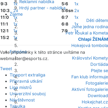
Reklamní nabídka
9:3
1x
5:6
1x
Hrdý partner - nabídka
10:3
2x
5:6sn
2x
Žijeme
11:0
1x
6:7
1x
Děti dětem
11:1
1x
6:8
1x
Jsme jedna rodina
12:1
1x
7:9
1x
Petr Koukal a Kometa
15:2
1x
Chlapi ŽENÁM
Hokejová tombola
Fanzóna
Vaše připomínky k této stránce uvítáme na
Království Komety
webmaster
@esports.cz.
Dortiáda
Tweet
Ptejte se
Tipsport extraliga
Fan klub informuje
Přípravná utkání
Fotogalerie
Liga mistrů
Aktivní fotogalerie
Univerzitní souboj
Download
Návštěvnost
Hokejchat.cz
Tabulka