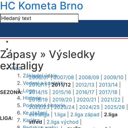
HC Kometa Brno
Zápasy »
Výsledky
extraligy
Klub
Základní údaje
2006/07
|
2007/08
|
2008/09
|
2009/10
|
Vedení a kontakty
2010/11
|
2011/12
|
2012/13
|
2013/14
|
Logo
SEZONA:
2014/15
|
2015/16
|
2016/17
|
2017/18
|
Historie
2018/19
|
2019/20
|
2020/21
|
2021/22
|
Podrobná historie
2022/23
|
2023/24
|
2024/25
|
2025/26
|
Ke stažení
extraliga
|
1.liga
|
2.liga západ
|
2.liga
LIGA:
Kariéra
střed
|
2.liga východ
|
Redakce webu