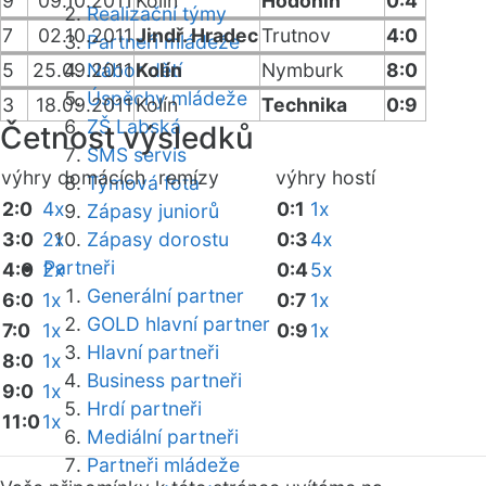
9
09.10.2011
Kolín
Hodonín
0:4
Realizační týmy
7
02.10.2011
Jindř. Hradec
Trutnov
4:0
Partneři mládeže
5
25.09.2011
Nábor dětí
Kolín
Nymburk
8:0
Úspěchy mládeže
3
18.09.2011
Kolín
Technika
0:9
ZŠ Labská
Četnost výsledků
SMS servis
výhry domácích
remízy
výhry hostí
Týmová fota
2:0
4x
0:1
1x
Zápasy juniorů
3:0
2x
Zápasy dorostu
0:3
4x
Partneři
4:0
2x
0:4
5x
Generální partner
6:0
1x
0:7
1x
GOLD hlavní partner
7:0
1x
0:9
1x
Hlavní partneři
8:0
1x
Business partneři
9:0
1x
Hrdí partneři
11:0
1x
Mediální partneři
Partneři mládeže