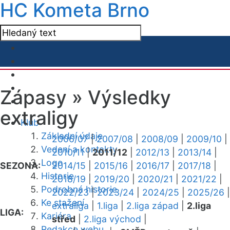
HC Kometa Brno
Zápasy »
Výsledky
extraligy
Klub
Základní údaje
2006/07
|
2007/08
|
2008/09
|
2009/10
|
Vedení a kontakty
2010/11
|
2011/12
|
2012/13
|
2013/14
|
Logo
SEZONA:
2014/15
|
2015/16
|
2016/17
|
2017/18
|
Historie
2018/19
|
2019/20
|
2020/21
|
2021/22
|
Podrobná historie
2022/23
|
2023/24
|
2024/25
|
2025/26
|
Ke stažení
extraliga
|
1.liga
|
2.liga západ
|
2.liga
LIGA:
Kariéra
střed
|
2.liga východ
|
Redakce webu