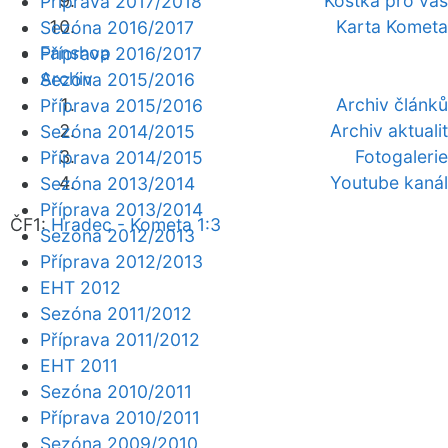
Kostka pro vás
Příprava 2017/2018
Karta Kometa
Sezóna 2016/2017
Fanshop
Příprava 2016/2017
Archiv
Sezóna 2015/2016
Archiv článků
Příprava 2015/2016
Archiv aktualit
Sezóna 2014/2015
Fotogalerie
Příprava 2014/2015
Youtube kanál
Sezóna 2013/2014
Příprava 2013/2014
ČF1:
Hradec - Kometa 1:3
Sezóna 2012/2013
Příprava 2012/2013
EHT 2012
Sezóna 2011/2012
Příprava 2011/2012
EHT 2011
Sezóna 2010/2011
Příprava 2010/2011
Sezóna 2009/2010