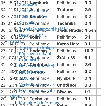
35
15.01.2012
Nymburk
Pelhřimov
3:0
Soupiska
34
11.01.2012
Pelhřimov
Trutnov
2:9
Změny v kádru
33
07.01.2012
Břeclav
Pelhřimov
3:2
Realizační tým
Statistiky
32
04.01.2012
Pelhřimov
Technika
0:4
Zranění / nemocní hráči
30
21.12.2011
Pelhřimov
Jindř. Hradec
4:5sn
Dresy 2018/19
29
18.12.2011
Kolín
Pelhřimov
5:1
Zápasy
28
14.12.2011
Pelhřimov
Kutná Hora
3:1
Tipsport extraliga
27
10.12.2011
Hodonín
Pelhřimov
10:3
Přípravná utkání
26
07.12.2011
Pelhřimov
Žďár n/S
6:1
Liga mistrů
31
02.12.2011
Chotěboř
Pelhřimov
2:6
Univerzitní souboj
24
30.11.2011
Trutnov
Pelhřimov
6:2
Návštěvnost
23
27.11.2011
Tabulka
Pelhřimov
Nymburk
0:4
Výsledkový servis
22
23.11.2011
Pelhřimov
Chotěboř
0:3
Rozlosování a info
21
20.11.2011
Pelhřimov
Břeclav
1:3
Mládež
20
16.11.2011
Technika
Pelhřimov
3:1
Kontakty a informace
19
13.11.2011
Pelhřimov
Kolín
6:4