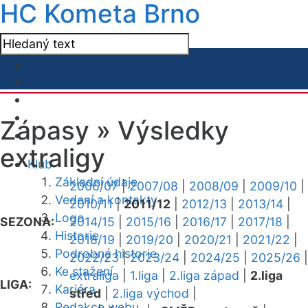
HC Kometa Brno
Zápasy »
Výsledky
extraligy
Klub
Základní údaje
2006/07
|
2007/08
|
2008/09
|
2009/10
|
Vedení a kontakty
2010/11
|
2011/12
|
2012/13
|
2013/14
|
Logo
SEZONA:
2014/15
|
2015/16
|
2016/17
|
2017/18
|
Historie
2018/19
|
2019/20
|
2020/21
|
2021/22
|
Podrobná historie
2022/23
|
2023/24
|
2024/25
|
2025/26
|
Ke stažení
extraliga
|
1.liga
|
2.liga západ
|
2.liga
LIGA:
Kariéra
střed
|
2.liga východ
|
Redakce webu