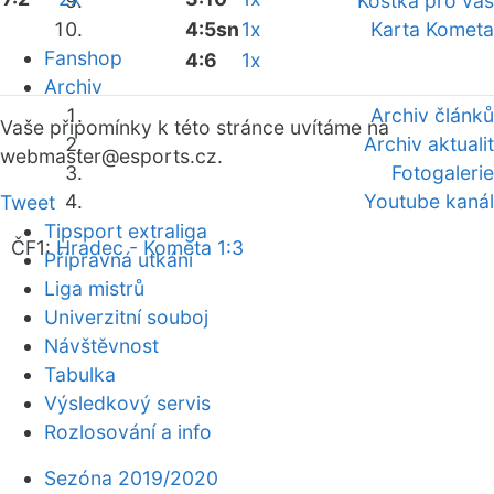
Kostka pro vás
4:5sn
1x
Karta Kometa
Fanshop
4:6
1x
Archiv
Archiv článků
Vaše připomínky k této stránce uvítáme na
Archiv aktualit
webmaster
@esports.cz.
Fotogalerie
Youtube kanál
Tweet
Tipsport extraliga
ČF1:
Hradec - Kometa 1:3
Přípravná utkání
Liga mistrů
Univerzitní souboj
Návštěvnost
Tabulka
Výsledkový servis
Rozlosování a info
Sezóna 2019/2020