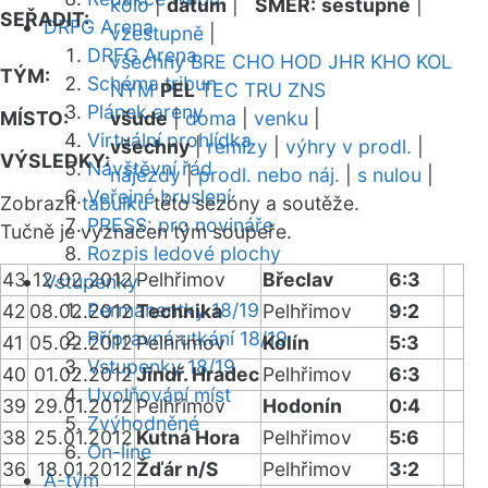
kolo
|
datum
|
SMĚR:
sestupně
|
SEŘADIT:
DRFG Arena
vzestupně
|
DRFG Arena
všechny
BRE
CHO
HOD
JHR
KHO
KOL
TÝM:
Schéma tribun
NYM
PEL
TEC
TRU
ZNS
Plánek areny
MÍSTO:
všude
|
doma
|
venku
|
Virtuální prohlídka
všechny
|
remízy
|
výhry v prodl.
|
VÝSLEDKY:
Návštěvní řád
nájezdy
|
prodl. nebo náj.
|
s nulou
|
Veřejné bruslení
Zobrazit
tabulku
této sezóny a soutěže.
PRESS: pro novináře
Tučně je vyznačen tým soupeře.
Rozpis ledové plochy
43
12.02.2012
Pelhřimov
Břeclav
6:3
Vstupenky
Permanentky 18/19
42
08.02.2012
Technika
Pelhřimov
9:2
Přípravná utkání 18/19
41
05.02.2012
Pelhřimov
Kolín
5:3
Vstupenky 18/19
40
01.02.2012
Jindř. Hradec
Pelhřimov
6:3
Uvolňování míst
39
29.01.2012
Pelhřimov
Hodonín
0:4
Zvýhodněné
38
25.01.2012
Kutná Hora
Pelhřimov
5:6
On-line
36
18.01.2012
Žďár n/S
Pelhřimov
3:2
A-tým