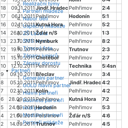
Realizační týmy
18
09.11.2011
Jindř. Hradec
Pelhřimov
2:4
Partneři mládeže
17
06.11.2011
Pelhřimov
Hodonín
5:1
Nábor dětí
16
02.11.2011
Kutná Hora
Pelhřimov
5:2
Úspěchy mládeže
14
26.10.2011
Žďár n/S
Pelhřimov
1:3
ZŠ Labská
SMS servis
13
23.10.2011
Nymburk
Pelhřimov
8:2
Týmová fota
12
19.10.2011
Pelhřimov
Trutnov
2:3
Zápasy juniorů
11
15.10.2011
Chotěboř
Pelhřimov
2:7
Zápasy dorostu
10
12.10.2011
Pelhřimov
Technika
5:4sn
Partneři
9
09.10.2011
Břeclav
Pelhřimov
3:4
Generální partner
8
05.10.2011
Pelhřimov
Jindř. Hradec
4:2
GOLD hlavní partner
7
02.10.2011
Kolín
Pelhřimov
4:2
Hlavní partneři
6
28.09.2011
Pelhřimov
Kutná Hora
7:2
Business partneři
5
24.09.2011
Hodonín
Pelhřimov
5:3
Hrdí partneři
Mediální partneři
4
21.09.2011
Pelhřimov
Žďár n/S
4:6
Partneři mládeže
2
14.09.2011
Trutnov
Pelhřimov
4:5