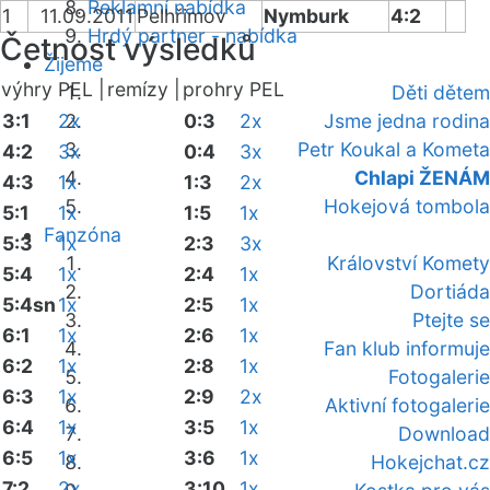
Reklamní nabídka
1
11.09.2011
Pelhřimov
Nymburk
4:2
Hrdý partner - nabídka
Četnost výsledků
Žijeme
výhry PEL |
remízy |
prohry PEL
Děti dětem
3:1
2x
0:3
2x
Jsme jedna rodina
Petr Koukal a Kometa
4:2
3x
0:4
3x
Chlapi ŽENÁM
4:3
1x
1:3
2x
Hokejová tombola
5:1
1x
1:5
1x
Fanzóna
5:3
1x
2:3
3x
Království Komety
5:4
1x
2:4
1x
Dortiáda
5:4sn
1x
2:5
1x
Ptejte se
6:1
1x
2:6
1x
Fan klub informuje
6:2
1x
2:8
1x
Fotogalerie
6:3
1x
2:9
2x
Aktivní fotogalerie
6:4
1x
3:5
1x
Download
6:5
1x
3:6
1x
Hokejchat.cz
7:2
2x
3:10
1x