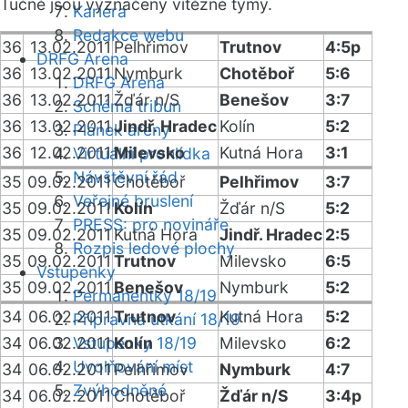
Tučně jsou vyznačeny vítězné týmy.
Kariéra
Redakce webu
36
13.02.2011
Pelhřimov
Trutnov
4:5p
DRFG Arena
36
13.02.2011
Nymburk
Chotěboř
5:6
DRFG Arena
36
13.02.2011
Žďár n/S
Benešov
3:7
Schéma tribun
36
13.02.2011
Jindř. Hradec
Kolín
5:2
Plánek areny
36
12.02.2011
Milevsko
Kutná Hora
3:1
Virtuální prohlídka
Návštěvní řád
35
09.02.2011
Chotěboř
Pelhřimov
3:7
Veřejné bruslení
35
09.02.2011
Kolín
Žďár n/S
5:2
PRESS: pro novináře
35
09.02.2011
Kutná Hora
Jindř. Hradec
2:5
Rozpis ledové plochy
35
09.02.2011
Trutnov
Milevsko
6:5
Vstupenky
35
09.02.2011
Benešov
Nymburk
5:2
Permanentky 18/19
34
06.02.2011
Trutnov
Kutná Hora
5:2
Přípravná utkání 18/19
34
06.02.2011
Vstupenky 18/19
Kolín
Milevsko
6:2
Uvolňování míst
34
06.02.2011
Pelhřimov
Nymburk
4:7
Zvýhodněné
34
06.02.2011
Chotěboř
Žďár n/S
3:4p