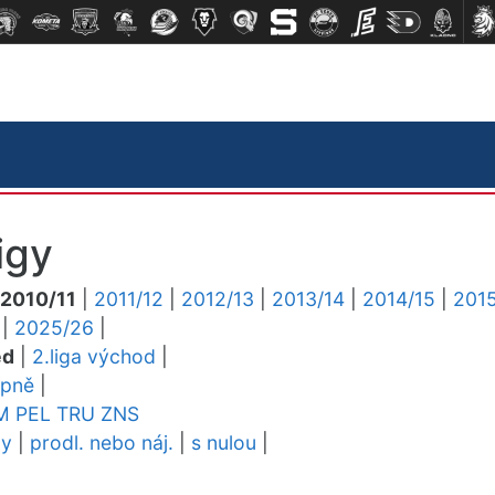
igy
2010/11
|
2011/12
|
2012/13
|
2013/14
|
2014/15
|
2015
|
2025/26
|
ed
|
2.liga východ
|
upně
|
M
PEL
TRU
ZNS
dy
|
prodl. nebo náj.
|
s nulou
|