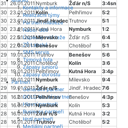
Mládež
31
26.01.2011
Nymburk
Žďár n/S
3:4sn
Kontakty a informace
30
23.01.2011
Kolín
Pelhřimov
5:2
Realizační týmy
30
23.01.2011
Jindř. Hradec
Trutnov
5:1
Partneři mládeže
30
23.01.2011
Kutná Hora
Nymburk
1:2
Nábor dětí
30
22.01.2011
Úspěchy mládeže
Milevsko
Žďár n/S
6:4
ZŠ Labská
30
22.01.2011
Benešov
Chotěboř
5:1
SMS servis
29
19.01.2011
Trutnov
Benešov
5:6
Týmová fota
29
19.01.2011
Chotěboř
Kolín
3:6
Zápasy juniorů
29
19.01.2011
Pelhřimov
Kutná Hora
3:4p
Zápasy dorostu
29
19.01.2011
Nymburk
Milevsko
9:4
Partneři
29
19.01.2011
Žďár n/S
Jindř. Hradec
7:6
Generální partner
GOLD hlavní partner
28
16.01.2011
Pelhřimov
Benešov
4:3p
Hlavní partneři
28
16.01.2011
Nymburk
Kolín
5:3
Business partneři
28
16.01.2011
Žďár n/S
Kutná Hora
3:2
Hrdí partneři
28
16.01.2011
Trutnov
Chotěboř
5:2
Mediální partneři