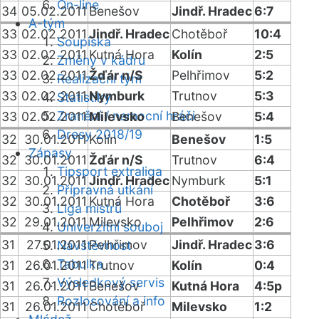
On-line
34
05.02.2011
Benešov
Jindř. Hradec
6:7
A-tým
33
02.02.2011
Jindř. Hradec
Chotěboř
10:4
Soupiska
33
02.02.2011
Kutná Hora
Kolín
2:5
Změny v kádru
33
02.02.2011
Žďár n/S
Pelhřimov
5:2
Realizační tým
33
02.02.2011
Nymburk
Trutnov
5:3
Statistiky
Zranění / nemocní hráči
33
02.02.2011
Milevsko
Benešov
5:4
Dresy 2018/19
32
30.01.2011
Kolín
Benešov
1:5
Zápasy
32
30.01.2011
Žďár n/S
Trutnov
6:4
Tipsport extraliga
32
30.01.2011
Jindř. Hradec
Nymburk
5:1
Přípravná utkání
32
30.01.2011
Kutná Hora
Chotěboř
3:6
Liga mistrů
32
29.01.2011
Milevsko
Pelhřimov
2:6
Univerzitní souboj
31
27.01.2011
Pelhřimov
Jindř. Hradec
3:6
Návštěvnost
Tabulka
31
26.01.2011
Trutnov
Kolín
0:4
Výsledkový servis
31
26.01.2011
Benešov
Kutná Hora
4:5p
Rozlosování a info
31
26.01.2011
Chotěboř
Milevsko
1:2