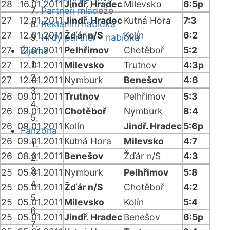
28
16.01.2011
Jindř. Hradec
Milevsko
6:5p
Partneři mládeže
27
12.01.2011
Jindř. Hradec
Kutná Hora
7:3
Reklamní nabídka
27
12.01.2011
Žďár n/S
Kolín
6:2
Hrdý partner - nabídka
27
12.01.2011
Pelhřimov
Chotěboř
5:2
Žijeme
27
12.01.2011
Milevsko
Trutnov
4:3p
27
12.01.2011
Nymburk
Benešov
4:6
26
09.01.2011
Trutnov
Pelhřimov
5:3
26
09.01.2011
Chotěboř
Nymburk
8:4
26
09.01.2011
Kolín
Jindř. Hradec
5:6p
Fanzóna
26
09.01.2011
Kutná Hora
Milevsko
4:7
26
08.01.2011
Benešov
Žďár n/S
4:3
25
05.01.2011
Nymburk
Pelhřimov
5:8
25
05.01.2011
Žďár n/S
Chotěboř
4:2
25
05.01.2011
Milevsko
Kolín
5:4
25
05.01.2011
Jindř. Hradec
Benešov
6:5p