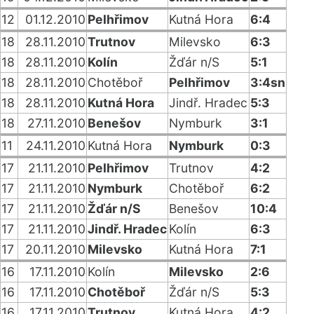
12
01.12.2010
Pelhřimov
Kutná Hora
6:4
18
28.11.2010
Trutnov
Milevsko
6:3
18
28.11.2010
Kolín
Žďár n/S
5:1
18
28.11.2010
Chotěboř
Pelhřimov
3:4sn
18
28.11.2010
Kutná Hora
Jindř. Hradec
5:3
18
27.11.2010
Benešov
Nymburk
3:1
11
24.11.2010
Kutná Hora
Nymburk
0:3
17
21.11.2010
Pelhřimov
Trutnov
4:2
17
21.11.2010
Nymburk
Chotěboř
6:2
17
21.11.2010
Žďár n/S
Benešov
10:4
17
21.11.2010
Jindř. Hradec
Kolín
6:3
17
20.11.2010
Milevsko
Kutná Hora
7:1
16
17.11.2010
Kolín
Milevsko
2:6
16
17.11.2010
Chotěboř
Žďár n/S
5:3
16
17.11.2010
Trutnov
Kutná Hora
4:2