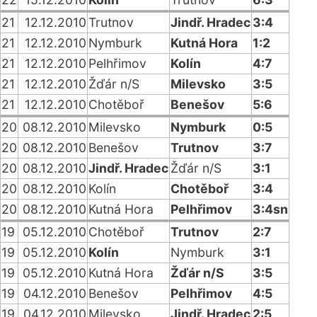
21
12.12.2010
Trutnov
Jindř. Hradec
3:4
21
12.12.2010
Nymburk
Kutná Hora
1:2
21
12.12.2010
Pelhřimov
Kolín
4:7
21
12.12.2010
Žďár n/S
Milevsko
3:5
21
12.12.2010
Chotěboř
Benešov
5:6
20
08.12.2010
Milevsko
Nymburk
0:5
20
08.12.2010
Benešov
Trutnov
3:7
20
08.12.2010
Jindř. Hradec
Žďár n/S
3:1
20
08.12.2010
Kolín
Chotěboř
3:4
20
08.12.2010
Kutná Hora
Pelhřimov
3:4sn
19
05.12.2010
Chotěboř
Trutnov
2:7
19
05.12.2010
Kolín
Nymburk
3:1
19
05.12.2010
Kutná Hora
Žďár n/S
3:5
19
04.12.2010
Benešov
Pelhřimov
4:5
19
04.12.2010
Milevsko
Jindř. Hradec
2:5