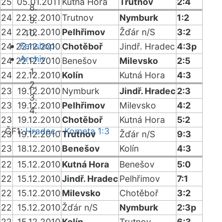
25
05.01.2011
Kutná Hora
Trutnov
2:4
24
22.12.2010
Trutnov
Nymburk
1:2
24
22.12.2010
Pelhřimov
Žďár n/S
3:2
Fanshop
24
22.12.2010
Chotěboř
Jindř. Hradec
4:3p
Archiv
24
22.12.2010
Benešov
Milevsko
2:5
24
22.12.2010
Kolín
Kutná Hora
4:3
23
19.12.2010
Nymburk
Jindř. Hradec
2:3
23
19.12.2010
Pelhřimov
Milevsko
4:2
23
19.12.2010
Chotěboř
Kutná Hora
5:2
ČF1:
Hradec - Kometa 1:3
23
19.12.2010
Trutnov
Žďár n/S
9:3
23
18.12.2010
Benešov
Kolín
4:3
22
15.12.2010
Kutná Hora
Benešov
5:0
22
15.12.2010
Jindř. Hradec
Pelhřimov
7:1
22
15.12.2010
Milevsko
Chotěboř
3:2
22
15.12.2010
Žďár n/S
Nymburk
2:3p
22
15.12.2010
Kolín
Trutnov
6:3