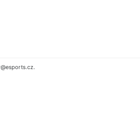
r
@esports.cz.