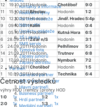
Mládež
12
19.10.2011
Hodonín
Chotěboř
9:0
Kontakty a informace
11
15.10.2011
Břeclav
Hodonín
1:2
Realizační týmy
10
12.10.2011
Hodonín
Jindř. Hradec
5:4p
Partneři mládeže
Nábor dětí
9
09.10.2011
Kolín
Hodonín
0:4
Úspěchy mládeže
8
05.10.2011
Hodonín
Kutná Hora
6:5
ZŠ Labská
6
28.09.2011
Žďár n/S
Hodonín
3:1
SMS servis
5
24.09.2011
Hodonín
Pelhřimov
5:3
Týmová fota
14
21.09.2011
Hodonín
Trutnov
6:8
Zápasy juniorů
3
17.09.2011
Hodonín
Nymburk
7:2
Zápasy dorostu
2
14.09.2011
Chotěboř
Hodonín
1:5
Partneři
1
10.09.2011
Hodonín
Technika
6:4
Generální partner
Četnost výsledků
GOLD hlavní partner
Hlavní partneři
výhry HOD |
remízy |
prohry HOD
Business partneři
1:0
1x
1:2
1x
Hrdí partneři
2:0
1x
1:3
1x
Mediální partneři