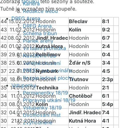
Zobrazit
tabulku
této sezóny a soutěže.
Kariéra
Tučně je vyznačen tým soupeře.
Redakce webu
DRFG Arena
44
15.02.2012
Hodonín
Břeclav
8:1
DRFG Arena
43
11.02.2012
Hodonín
Kolín
9:2
Schéma tribun
42
08.02.2012
Jindř. Hradec
Hodonín
6:7
Plánek areny
40
01.02.2012
Kutná Hora
Hodonín
2:4
Virtuální prohlídka
39
29.01.2012
Pelhřimov
Hodonín
0:4
Návštěvní řád
38
25.01.2012
Hodonín
Žďár n/S
3:4
Veřejné bruslení
PRESS: pro novináře
37
22.01.2012
Nymburk
Hodonín
4:5
Rozpis ledové plochy
36
18.01.2012
Hodonín
Trutnov
2:3p
Vstupenky
35
14.01.2012
Technika
Hodonín
2:1
Permanentky 18/19
34
11.01.2012
Hodonín
Chotěboř
6:1
Přípravná utkání 18/19
33
08.01.2012
Kolín
Hodonín
5:4p
Vstupenky 18/19
32
04.01.2012
Hodonín
Jindř. Hradec
7:4
Uvolňování míst
30
21.12.2011
Hodonín
Kutná Hora
4:1
Zvýhodněné