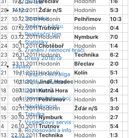
31
19.12.2011
Břeclav
Hodonín
1:6
On-line
28
14.12.2011
A-tým
Žďár n/S
Hodonín
5:3
Soupiska
27
10.12.2011
Hodonín
Pelhřimov
10:3
Změny v kádru
26
07.12.2011
Trutnov
Hodonín
0:4
Realizační tým
25
03.12.2011
Hodonín
Nymburk
7:0
Statistiky
24
30.11.2011
Chotěboř
Hodonín
1:4
Zranění / nemocní hráči
23
26.11.2011
Hodonín
Technika
6:2
Dresy 2018/19
22
23.11.2011
Hodonín
Břeclav
2:0
Zápasy
21
19.11.2011
Hodonín
Kolín
5:1
Tipsport extraliga
20
16.11.2011
Jindř. Hradec
Hodonín
0:1
Přípravná utkání
Liga mistrů
18
09.11.2011
Kutná Hora
Hodonín
2:4
Univerzitní souboj
17
06.11.2011
Pelhřimov
Hodonín
5:1
Návštěvnost
16
02.11.2011
Hodonín
Žďár n/S
3:0
Tabulka
15
30.10.2011
Nymburk
Hodonín
2:7
Výsledkový servis
4
26.10.2011
Trutnov
Hodonín
5:4
Rozlosování a info
13
22.10.2011
Technika
Hodonín
1:3