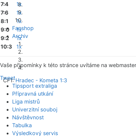
7:4
1x
7:6
1x
8:1
1x
Fanshop
9:0
1x
Archiv
9:2
1x
10:3
1x
Vaše připomínky k této stránce uvítáme na webmaste
Tweet
ČF1:
Hradec - Kometa 1:3
Tipsport extraliga
Přípravná utkání
Liga mistrů
Univerzitní souboj
Návštěvnost
Tabulka
Výsledkový servis