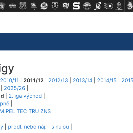
igy
2010/11
|
2011/12
|
2012/13
|
2013/14
|
2014/15
|
2015
|
2025/26
|
ed
|
2.liga východ
|
upně
|
YM
PEL
TEC
TRU
ZNS
dy
|
prodl. nebo náj.
|
s nulou
|