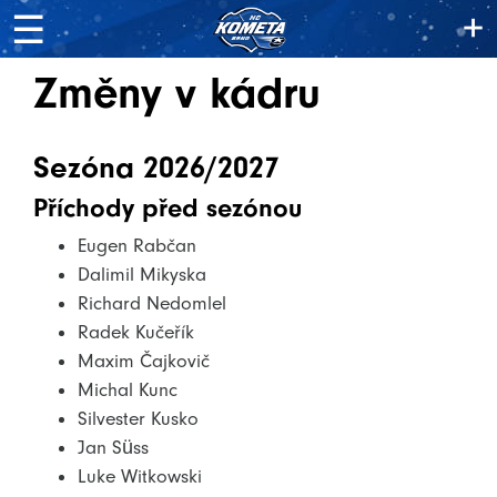
+
☰
Změny v kádru
Sezóna 2026/2027
Příchody před sezónou
Eugen Rabčan
Dalimil Mikyska
Richard Nedomlel
Radek Kučeřík
Maxim Čajkovič
Michal Kunc
Silvester Kusko
Jan Süss
Luke Witkowski