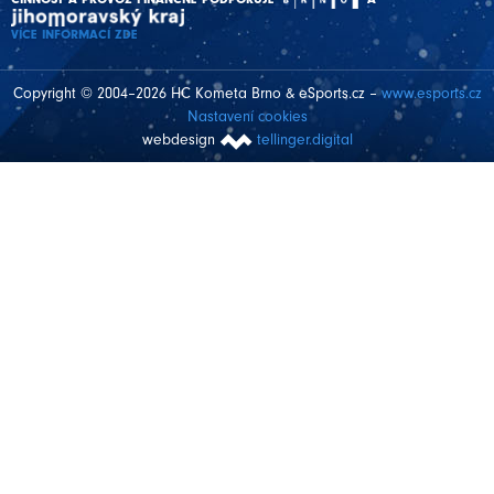
VÍCE INFORMACÍ ZDE
Copyright © 2004–2026 HC Kometa Brno & eSports.cz –
www.esports.cz
Nastavení cookies
webdesign
tellinger.digital