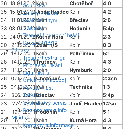
36
18.01.2012
Kolín
Chotěboř
4:0
Soupiska
35
15.01.2012
Jindř. Hradec
Kolín
4:2
Změny v kádru
34
11.01.2012
Kolín
Břeclav
2:6
Realizační tým
Statistiky
33
08.01.2012
Kolín
Hodonín
5:4p
Zranění / nemocní hráči
32
04.01.2012
Kutná Hora
Kolín
2:3
Dresy 2018/19
30
21.12.2011
Žďár n/S
Kolín
0:3
Zápasy
29
18.12.2011
Kolín
Pelhřimov
5:1
Tipsport extraliga
28
14.12.2011
Trutnov
Kolín
4:3
Přípravná utkání
27
11.12.2011
Kolín
Nymburk
2:0
Liga mistrů
26
07.12.2011
Chotěboř
Kolín
2:3sn
Univerzitní souboj
25
04.12.2011
Kolín
Technika
1:3
Návštěvnost
24
30.11.2011
Tabulka
Břeclav
Kolín
5:4p
Výsledkový servis
23
27.11.2011
Kolín
Jindř. Hradec
1:2sn
Rozlosování a info
21
19.11.2011
Hodonín
Kolín
5:1
Mládež
20
16.11.2011
Kolín
Kutná Hora
4:3
Kontakty a informace
19
13.11.2011
Pelhřimov
Kolín
6:4