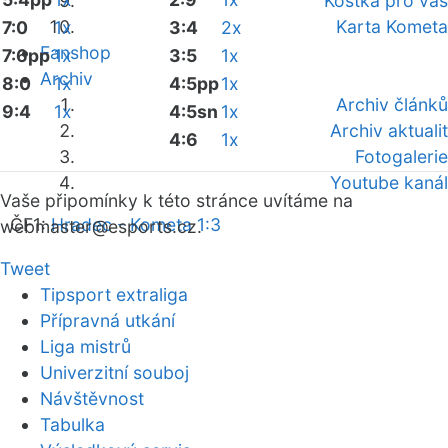
Kostka pro vás
Karta Kometa
7:0
1x
3:4
2x
Fanshop
7:6pp
1x
3:5
1x
Archiv
8:0
1x
4:5pp
1x
Archiv článků
9:4
1x
4:5sn
1x
Archiv aktualit
4:6
1x
Fotogalerie
Youtube kanál
Vaše připomínky k této stránce uvítáme na
ČF1:
Hradec - Kometa 1:3
webmaster
@esports.cz.
Tweet
Tipsport extraliga
Přípravná utkání
Liga mistrů
Univerzitní souboj
Návštěvnost
Tabulka