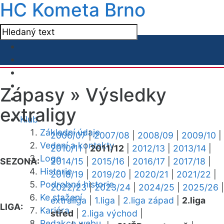
HC Kometa Brno
Zápasy »
Výsledky
extraligy
Klub
Základní údaje
2006/07
|
2007/08
|
2008/09
|
2009/10
|
Vedení a kontakty
2010/11
|
2011/12
|
2012/13
|
2013/14
|
Logo
SEZONA:
2014/15
|
2015/16
|
2016/17
|
2017/18
|
Historie
2018/19
|
2019/20
|
2020/21
|
2021/22
|
Podrobná historie
2022/23
|
2023/24
|
2024/25
|
2025/26
|
Ke stažení
extraliga
|
1.liga
|
2.liga západ
|
2.liga
LIGA:
Kariéra
střed
|
2.liga východ
|
Redakce webu