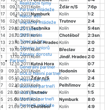
Realizační týmy
18
09.11.2011
Kolín
Žďár n/S
7:6p
Partneři mládeže
17
06.11.2011
Nymburk
Kolín
1:2
Nábor dětí
16
02.11.2011
Kolín
Trutnov
2:4
Úspěchy mládeže
15
29.10.2011
Technika
Kolín
5:4sn
ZŠ Labská
SMS servis
14
26.10.2011
Kolín
Chotěboř
2:3sn
Týmová fota
13
23.10.2011
Jindř. Hradec
Kolín
2:0
Zápasy juniorů
12
19.10.2011
Kolín
Břeclav
4:2
Zápasy dorostu
1
17.10.2011
Kolín
Jindř. Hradec
2:0
Partneři
10
12.10.2011
Kutná Hora
Kolín
0:7
Generální partner
9
09.10.2011
Kolín
Hodonín
0:4
GOLD hlavní partner
8
05.10.2011
Žďár n/S
Kolín
2:4
Hlavní partneři
7
02.10.2011
Kolín
Pelhřimov
4:2
Business partneři
6
28.09.2011
Trutnov
Kolín
1:5
Hrdí partneři
Mediální partneři
5
25.09.2011
Kolín
Nymburk
8:0
Partneři mládeže
4
21.09.2011
Chotěboř
Kolín
4:9