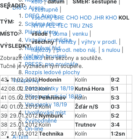
kolo
|
datum
|
SMĚR:
sestupně
|
SEŘADIT:
DRFG Arena
vzestupně
|
DRFG Arena
všechny
BRE
CHO
HOD
JHR
KHO
KOL
TÝM:
Schéma tribun
NYM
PEL
TEC
TRU
ZNS
Plánek areny
MÍSTO:
všude
|
doma
|
venku
|
Virtuální prohlídka
všechny
|
remízy
|
výhry v prodl.
|
VÝSLEDKY:
Návštěvní řád
nájezdy
|
prodl. nebo náj.
|
s nulou
|
Veřejné bruslení
Zobrazit
tabulku
této sezóny a soutěže.
PRESS: pro novináře
Tučně je vyznačen tým soupeře.
Rozpis ledové plochy
43
11.02.2012
Hodonín
Kolín
9:2
Vstupenky
Permanentky 18/19
42
08.02.2012
Kolín
Kutná Hora
5:1
Přípravná utkání 18/19
41
05.02.2012
Pelhřimov
Kolín
5:3
Vstupenky 18/19
40
01.02.2012
Kolín
Žďár n/S
0:3
Uvolňování míst
39
29.01.2012
Nymburk
Kolín
5:2
Zvýhodněné
38
25.01.2012
Kolín
Trutnov
3:4
On-line
37
21.01.2012
Technika
Kolín
1:2sn
A-tým