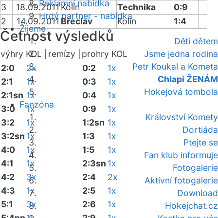
Reklamní nabídka
3
18.09.2011
Kolín
Technika
0:9
Hrdý partner - nabídka
2
14.09.2011
Břeclav
Kolín
1:4
Žijeme
Četnost výsledků
Děti dětem
výhry KOL |
remízy |
prohry KOL
Jsme jedna rodina
Petr Koukal a Kometa
2:0
2x
0:2
1x
Chlapi ŽENÁM
2:1
1x
0:3
1x
Hokejová tombola
2:1sn
1x
0:4
1x
Fanzóna
3:0
1x
0:9
1x
Království Komety
3:2
1x
1:2sn
1x
Dortiáda
3:2sn
1x
1:3
1x
Ptejte se
4:0
1x
1:5
1x
Fan klub informuje
4:1
1x
2:3sn
1x
Fotogalerie
4:2
3x
2:4
2x
Aktivní fotogalerie
4:3
1x
2:5
1x
Download
5:1
3x
2:6
1x
Hokejchat.cz
5:4pp
1x
2:9
1x