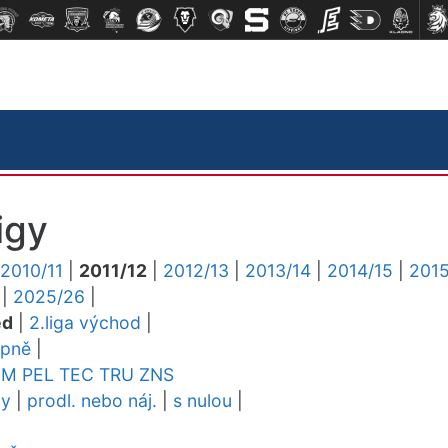
igy
2010/11
|
2011/12
|
2012/13
|
2013/14
|
2014/15
|
2015
|
2025/26
|
ed
|
2.liga východ
|
upně
|
YM
PEL
TEC
TRU
ZNS
dy
|
prodl. nebo náj.
|
s nulou
|