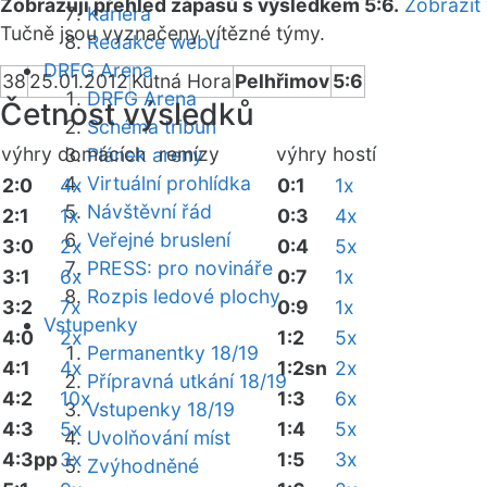
Zobrazuji přehled zápasů s výsledkem 5:6.
Zobrazit
Kariéra
Tučně jsou vyznačeny vítězné týmy.
Redakce webu
DRFG Arena
38
25.01.2012
Kutná Hora
Pelhřimov
5:6
DRFG Arena
Četnost výsledků
Schéma tribun
výhry domácích
remízy
výhry hostí
Plánek areny
Virtuální prohlídka
2:0
4x
0:1
1x
Návštěvní řád
2:1
1x
0:3
4x
Veřejné bruslení
3:0
2x
0:4
5x
PRESS: pro novináře
3:1
6x
0:7
1x
Rozpis ledové plochy
3:2
7x
0:9
1x
Vstupenky
4:0
2x
1:2
5x
Permanentky 18/19
4:1
4x
1:2sn
2x
Přípravná utkání 18/19
4:2
10x
1:3
6x
Vstupenky 18/19
4:3
5x
1:4
5x
Uvolňování míst
4:3pp
3x
1:5
3x
Zvýhodněné