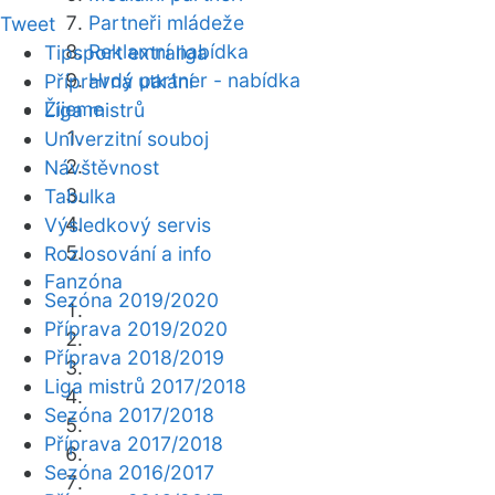
Partneři mládeže
Tweet
Reklamní nabídka
Tipsport extraliga
Hrdý partner - nabídka
Přípravná utkání
Žijeme
Liga mistrů
Univerzitní souboj
Návštěvnost
Tabulka
Výsledkový servis
Rozlosování a info
Fanzóna
Sezóna 2019/2020
Příprava 2019/2020
Příprava 2018/2019
Liga mistrů 2017/2018
Sezóna 2017/2018
Příprava 2017/2018
Sezóna 2016/2017