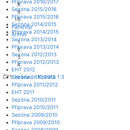
Příprava 2016/2017
Sezóna 2015/2016
Příprava 2015/2016
Sezóna 2014/2015
Fanshop
Příprava 2014/2015
Archiv
Sezóna 2013/2014
Příprava 2013/2014
Sezóna 2012/2013
Příprava 2012/2013
EHT 2012
ČF1:
Hradec - Kometa 1:3
Sezóna 2011/2012
Příprava 2011/2012
EHT 2011
Sezóna 2010/2011
Příprava 2010/2011
Sezóna 2009/2010
Příprava 2009/2010
Sezóna 2008/2009