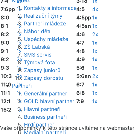
Mládež
7:4
2x
3:18
1x
Kontakty a informace
7:6pp
1x
4:5
4x
Realizační týmy
8:0
1x
4:5pp
1x
Partneři mládeže
8:1
1x
4:5sn
1x
Nábor dětí
8:2
1x
4:6
2x
Úspěchy mládeže
9:0
1x
4:7
1x
ZŠ Labská
9:1
1x
4:8
1x
SMS servis
9:2
2x
4:9
1x
Týmová fota
9:3
1x
5:6
1x
Zápasy juniorů
10:3
2x
5:6sn
2x
Zápasy dorostu
11:0
1x
6:7
1x
Partneři
11:1
1x
6:8
1x
Generální partner
12:1
1x
GOLD hlavní partner
7:9
1x
Hlavní partneři
15:2
1x
Business partneři
Hrdí partneři
Vaše připomínky k této stránce uvítáme na webmaste
Mediální partneři