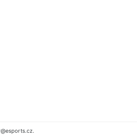
r
@esports.cz.