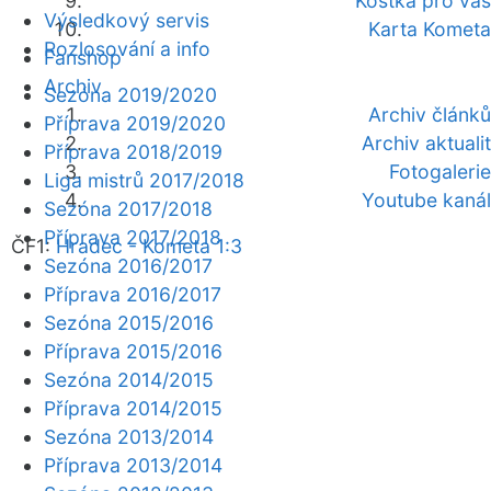
Kostka pro vás
Výsledkový servis
Karta Kometa
Rozlosování a info
Fanshop
Archiv
Sezóna 2019/2020
Archiv článků
Příprava 2019/2020
Archiv aktualit
Příprava 2018/2019
Fotogalerie
Liga mistrů 2017/2018
Youtube kanál
Sezóna 2017/2018
Příprava 2017/2018
ČF1:
Hradec - Kometa 1:3
Sezóna 2016/2017
Příprava 2016/2017
Sezóna 2015/2016
Příprava 2015/2016
Sezóna 2014/2015
Příprava 2014/2015
Sezóna 2013/2014
Příprava 2013/2014