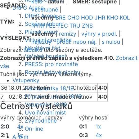
kolo
|
datum
|
SMĚR:
sestupně
|
SEŘADIT:
DRFG Arena
vzestupně
|
DRFG Arena
všechny
BRE
CHO
HOD
JHR
KHO
KOL
TÝM:
Schéma tribun
NYM
PEL
TEC
TRU
ZNS
Plánek areny
všechny
|
remízy
|
výhry v prodl.
|
VÝSLEDKY:
Virtuální prohlídka
nájezdy
|
prodl. nebo náj.
|
s nulou
|
Návštěvní řád
Zobrazit
tabulku
této sezóny a soutěže.
Veřejné bruslení
Zobrazuji přehled zápasů s výsledkem 4:0.
Zobrazit
PRESS: pro novináře
vše
Rozpis ledové plochy
Tučně jsou vyznačeny vítězné týmy.
Vstupenky
36
18.01.2012
Kolín
Chotěboř
4:0
Permanentky 18/19
Přípravná utkání 18/19
7
02.10.2011
Jindř. Hradec
Trutnov
4:0
Četnost výsledků
Vstupenky 18/19
Uvolňování míst
výhry domácích
remízy
výhry hostí
Zvýhodněné
2:0
4x
0:1
1x
On-line
2:1
1x
0:3
4x
A-tým