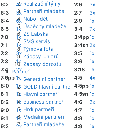
Realizační týmy
6:2
4x
2:6
3x
Partneři mládeže
6:3
3x
2:7
3x
Nábor dětí
6:4
6x
2:9
1x
Úspěchy mládeže
6:5
1x
3:4
7x
ZŠ Labská
7:0
1x
3:4pp
1x
SMS servis
7:1
1x
3:4sn
2x
Týmová fota
7:2
3x
3:5
1x
Zápasy juniorů
7:3
1x
3:6
1x
Zápasy dorostu
7:4
2x
3:18
1x
Partneři
7:6pp
1x
4:5
4x
Generální partner
8:0
1x
4:5pp
1x
GOLD hlavní partner
8:1
1x
4:5sn
1x
Hlavní partneři
Business partneři
8:2
1x
4:6
2x
Hrdí partneři
9:0
1x
4:7
1x
Mediální partneři
9:1
1x
4:8
1x
Partneři mládeže
9:2
2x
4:9
1x