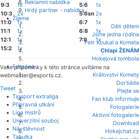
Reklamní nabídka
9:3
1x
5:6
1x
Hrdý partner - nabídka
10:3
2x
5:6sn
2x
Žijeme
11:0
1x
6:7
1x
Děti dětem
11:1
1x
6:8
1x
Jsme jedna rodina
12:1
1x
7:9
1x
Petr Koukal a Kometa
15:2
1x
Chlapi ŽENÁM
Hokejová tombola
Fanzóna
Vaše připomínky k této stránce uvítáme na
Království Komety
webmaster
@esports.cz.
Dortiáda
Tweet
Ptejte se
Tipsport extraliga
Fan klub informuje
Přípravná utkání
Fotogalerie
Liga mistrů
Aktivní fotogalerie
Univerzitní souboj
Download
Návštěvnost
Hokejchat.cz
Tabulka