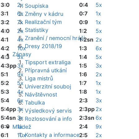
3:0
2x
0:4
5x
Soupiska
3:1
6x
0:7
1x
Změny v kádru
Realizační tým
3:2
7x
0:9
1x
Statistiky
4:0
2x
1:2
5x
Zranění / nemocní hráči
4:1
4x
1:2sn
2x
Dresy 2018/19
4:2
10x
1:3
6x
Zápasy
4:3
5x
1:4
5x
Tipsport extraliga
4:3pp
3x
1:5
3x
Přípravná utkání
5:1
9x
1:6
2x
Liga mistrů
5:2
5x
1:7
1x
Univerzitní souboj
5:3
4x
1:8
1x
Návštěvnost
5:4
6x
2:3
3x
Tabulka
5:4pp
3x
2:3pp
2x
Výsledkový servis
5:4sn
3x
2:3sn
6x
Rozlosování a info
6:0
1x
2:4
9x
Mládež
Kontakty a informace
6:1
10x
2:5
2x