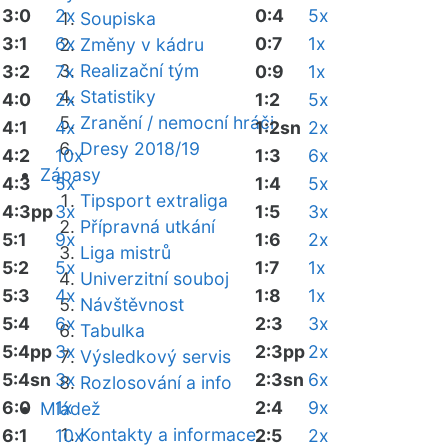
3:0
2x
0:4
5x
Soupiska
3:1
6x
0:7
1x
Změny v kádru
Realizační tým
3:2
7x
0:9
1x
Statistiky
4:0
2x
1:2
5x
Zranění / nemocní hráči
4:1
4x
1:2sn
2x
Dresy 2018/19
4:2
10x
1:3
6x
Zápasy
4:3
5x
1:4
5x
Tipsport extraliga
4:3pp
3x
1:5
3x
Přípravná utkání
5:1
9x
1:6
2x
Liga mistrů
5:2
5x
1:7
1x
Univerzitní souboj
5:3
4x
1:8
1x
Návštěvnost
5:4
6x
2:3
3x
Tabulka
5:4pp
3x
2:3pp
2x
Výsledkový servis
5:4sn
3x
2:3sn
6x
Rozlosování a info
6:0
1x
2:4
9x
Mládež
Kontakty a informace
6:1
10x
2:5
2x