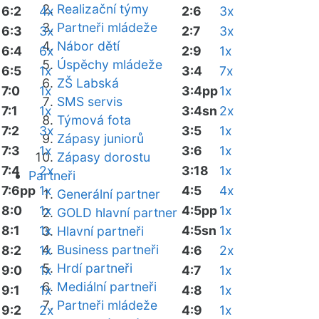
Realizační týmy
6:2
4x
2:6
3x
Partneři mládeže
6:3
3x
2:7
3x
Nábor dětí
6:4
6x
2:9
1x
Úspěchy mládeže
6:5
1x
3:4
7x
ZŠ Labská
7:0
1x
3:4pp
1x
SMS servis
7:1
1x
3:4sn
2x
Týmová fota
7:2
3x
3:5
1x
Zápasy juniorů
7:3
1x
3:6
1x
Zápasy dorostu
7:4
2x
3:18
1x
Partneři
7:6pp
1x
4:5
4x
Generální partner
8:0
1x
4:5pp
1x
GOLD hlavní partner
8:1
1x
4:5sn
1x
Hlavní partneři
Business partneři
8:2
1x
4:6
2x
Hrdí partneři
9:0
1x
4:7
1x
Mediální partneři
9:1
1x
4:8
1x
Partneři mládeže
9:2
2x
4:9
1x