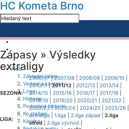
HC Kometa Brno
Zápasy »
Výsledky
extraligy
Klub
Základní údaje
2006/07
|
2007/08
|
2008/09
|
2009/10
|
Vedení a kontakty
2010/11
|
2011/12
|
2012/13
|
2013/14
|
Logo
SEZONA:
2014/15
|
2015/16
|
2016/17
|
2017/18
|
Historie
2018/19
|
2019/20
|
2020/21
|
2021/22
|
Podrobná historie
2022/23
|
2023/24
|
2024/25
|
2025/26
|
Ke stažení
extraliga
|
1.liga
|
2.liga západ
|
2.liga
LIGA:
Kariéra
střed
|
2.liga východ
|
Redakce webu