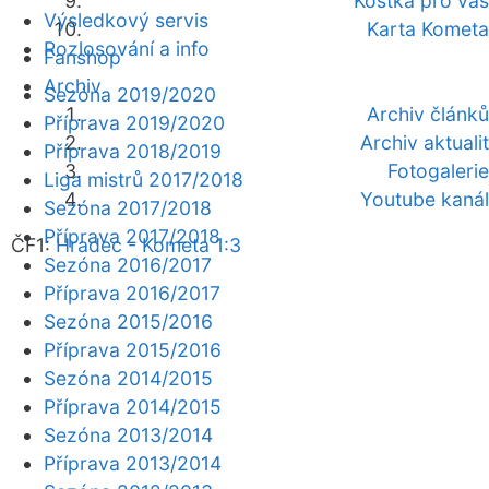
Kostka pro vás
Výsledkový servis
Karta Kometa
Rozlosování a info
Fanshop
Archiv
Sezóna 2019/2020
Archiv článků
Příprava 2019/2020
Archiv aktualit
Příprava 2018/2019
Fotogalerie
Liga mistrů 2017/2018
Youtube kanál
Sezóna 2017/2018
Příprava 2017/2018
ČF1:
Hradec - Kometa 1:3
Sezóna 2016/2017
Příprava 2016/2017
Sezóna 2015/2016
Příprava 2015/2016
Sezóna 2014/2015
Příprava 2014/2015
Sezóna 2013/2014
Příprava 2013/2014