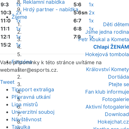
Reklamní nabídka
9:3
1x
5:6
1x
Hrdý partner - nabídka
10:3
2x
5:6sn
2x
Žijeme
11:0
1x
6:7
1x
Děti dětem
11:1
1x
6:8
1x
Jsme jedna rodina
12:1
1x
7:9
1x
Petr Koukal a Kometa
15:2
1x
Chlapi ŽENÁM
Hokejová tombola
Fanzóna
Vaše připomínky k této stránce uvítáme na
Království Komety
webmaster
@esports.cz.
Dortiáda
Tweet
Ptejte se
Tipsport extraliga
Fan klub informuje
Přípravná utkání
Fotogalerie
Liga mistrů
Aktivní fotogalerie
Univerzitní souboj
Download
Návštěvnost
Hokejchat.cz
Tabulka