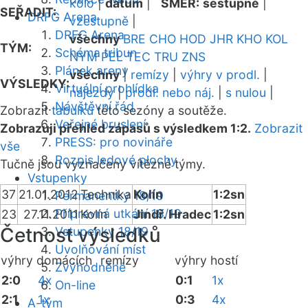
kolo
|
datum
|
SMĚR:
sestupně
|
SEŘADIT:
DRFG Arena
vzestupně
|
DRFG Arena
všechny
BRE
CHO
HOD
JHR
KHO
KOL
TÝM:
Schéma tribun
NYM
PEL
TEC
TRU
ZNS
Plánek areny
všechny
|
remízy
|
výhry v prodl.
|
VÝSLEDKY:
Virtuální prohlídka
nájezdy
|
prodl. nebo náj.
|
s nulou
|
Návštěvní řád
Zobrazit
tabulku
této sezóny a soutěže.
Veřejné bruslení
Zobrazuji přehled zápasů s výsledkem 1:2.
Zobrazit
PRESS: pro novináře
vše
Rozpis ledové plochy
Tučně jsou vyznačeny vítězné týmy.
Vstupenky
37
21.01.2012
Technika
Kolín
1:2sn
Permanentky 18/19
Přípravná utkání 18/19
23
27.11.2011
Kolín
Jindř. Hradec
1:2sn
Četnost výsledků
Vstupenky 18/19
Uvolňování míst
výhry domácích
remízy
výhry hostí
Zvýhodněné
2:0
4x
0:1
1x
On-line
2:1
1x
0:3
4x
A-tým