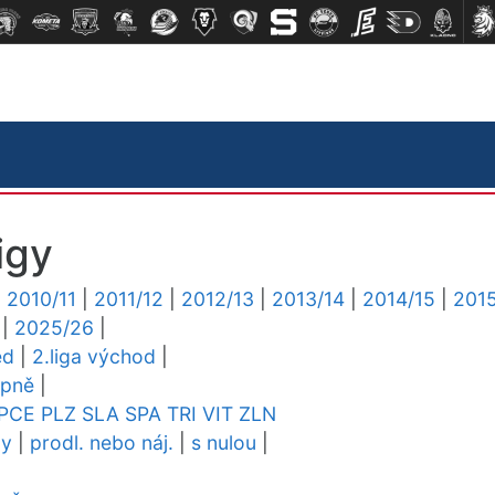
igy
|
2010/11
|
2011/12
|
2012/13
|
2013/14
|
2014/15
|
2015
|
2025/26
|
ed
|
2.liga východ
|
upně
|
PCE
PLZ
SLA
SPA
TRI
VIT
ZLN
dy
|
prodl. nebo náj.
|
s nulou
|