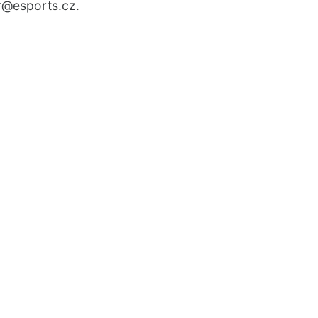
r
@esports.cz.