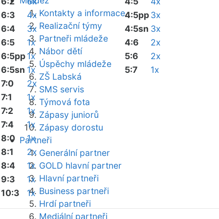
Mládež
6:2
6x
4:5
4x
Kontakty a informace
6:3
4x
4:5pp
3x
Realizační týmy
6:4
3x
4:5sn
3x
Partneři mládeže
6:5
1x
4:6
2x
Nábor dětí
6:5pp
1x
5:6
2x
Úspěchy mládeže
6:5sn
1x
5:7
1x
ZŠ Labská
7:0
2x
SMS servis
7:1
1x
Týmová fota
7:2
1x
Zápasy juniorů
7:4
1x
Zápasy dorostu
8:0
1x
Partneři
8:1
2x
Generální partner
8:4
1x
GOLD hlavní partner
Hlavní partneři
9:3
1x
Business partneři
10:3
1x
Hrdí partneři
Mediální partneři