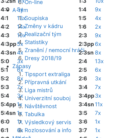
3:2sn
11x
1:3
10x
On-line
4:0
5x
1:4
9x
A-tým
4:1
13x
Soupiska
1:5
4x
Změny v kádru
4:2
14x
1:6
2x
Realizační tým
4:3
10x
2:3
9x
Statistiky
4:3pp
5x
2:3pp
6x
Zranění / nemocní hráči
4:3sn
4x
2:3sn
8x
Dresy 2018/19
5:0
3x
2:4
13x
Zápasy
5:1
6x
2:5
6x
Tipsport extraliga
5:2
8x
2:6
3x
Přípravná utkání
5:3
7x
3:4
7x
Liga mistrů
5:4
3x
3:4pp
3x
Univerzitní souboj
5:4pp
1x
3:4sn
11x
Návštěvnost
5:4sn
1x
3:5
7x
Tabulka
6:0
1x
3:6
1x
Výsledkový servis
6:1
6x
Rozlosování a info
3:7
1x