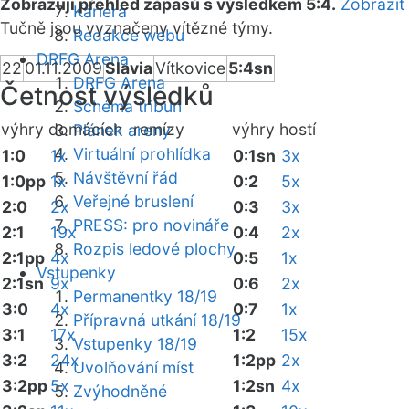
Zobrazuji přehled zápasů s výsledkem 5:4.
Zobrazit
Kariéra
Tučně jsou vyznačeny vítězné týmy.
Redakce webu
DRFG Arena
22
01.11.2009
Slavia
Vítkovice
5:4sn
DRFG Arena
Četnost výsledků
Schéma tribun
výhry domácích
remízy
výhry hostí
Plánek areny
Virtuální prohlídka
1:0
1x
0:1sn
3x
Návštěvní řád
1:0pp
1x
0:2
5x
Veřejné bruslení
2:0
2x
0:3
3x
PRESS: pro novináře
2:1
19x
0:4
2x
Rozpis ledové plochy
2:1pp
4x
0:5
1x
Vstupenky
2:1sn
9x
0:6
2x
Permanentky 18/19
3:0
4x
0:7
1x
Přípravná utkání 18/19
3:1
17x
1:2
15x
Vstupenky 18/19
3:2
24x
1:2pp
2x
Uvolňování míst
3:2pp
5x
1:2sn
4x
Zvýhodněné