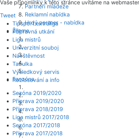
Vaše připomínky k této stránce uvítáme na webmaste
Partneři mládeže
Reklamní nabídka
Tweet
Hrdý partner - nabídka
Tipsport extraliga
Žijeme
Přípravná utkání
Liga mistrů
Univerzitní souboj
Návštěvnost
Tabulka
Výsledkový servis
Fanzóna
Rozlosování a info
Sezóna 2019/2020
Příprava 2019/2020
Příprava 2018/2019
Liga mistrů 2017/2018
Sezóna 2017/2018
Příprava 2017/2018