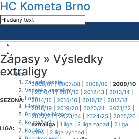
HC Kometa Brno
Zápasy »
Výsledky
extraligy
Klub
Základní údaje
2006/07
|
2007/08
|
2008/09
|
2009/10
Vedení a kontakty
|
2010/11
|
2011/12
|
2012/13
|
2013/14
|
Logo
SEZONA:
2014/15
|
2015/16
|
2016/17
|
2017/18
|
Historie
2018/19
|
2019/20
|
2020/21
|
2021/22
|
Podrobná historie
2022/23
|
2023/24
|
2024/25
|
2025/26
|
Ke stažení
extraliga
|
1.liga
|
2.liga západ
|
2.liga
LIGA:
Kariéra
střed
|
2.liga východ
|
Redakce webu