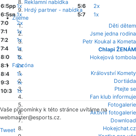
Reklamní nabídka
6:5pp
1x
5:6
2x
Hrdý partner - nabídka
6:5sn
1x
5:7
1x
Žijeme
7:0
2x
Děti dětem
7:1
1x
Jsme jedna rodina
7:2
1x
Petr Koukal a Kometa
7:4
1x
Chlapi ŽENÁM
8:0
1x
Hokejová tombola
Fanzóna
8:1
2x
Království Komety
8:4
1x
Dortiáda
9:3
1x
Ptejte se
10:3
1x
Fan klub informuje
Fotogalerie
Vaše připomínky k této stránce uvítáme na
Aktivní fotogalerie
webmaster
@esports.cz.
Download
Hokejchat.cz
Tweet