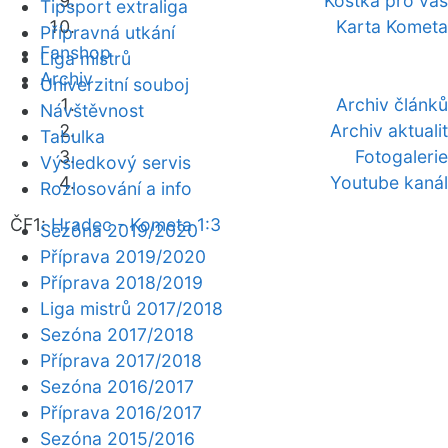
Kostka pro vás
Tipsport extraliga
Karta Kometa
Přípravná utkání
Fanshop
Liga mistrů
Archiv
Univerzitní souboj
Archiv článků
Návštěvnost
Archiv aktualit
Tabulka
Fotogalerie
Výsledkový servis
Youtube kanál
Rozlosování a info
ČF1:
Hradec - Kometa 1:3
Sezóna 2019/2020
Příprava 2019/2020
Příprava 2018/2019
Liga mistrů 2017/2018
Sezóna 2017/2018
Příprava 2017/2018
Sezóna 2016/2017
Příprava 2016/2017
Sezóna 2015/2016