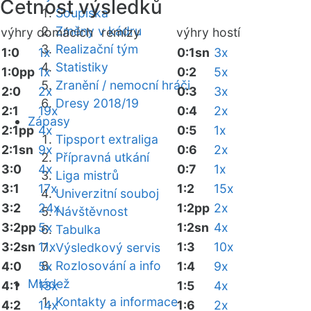
Četnost výsledků
Soupiska
Změny v kádru
výhry domácích
remízy
výhry hostí
Realizační tým
1:0
1x
0:1sn
3x
Statistiky
1:0pp
1x
0:2
5x
Zranění / nemocní hráči
2:0
2x
0:3
3x
Dresy 2018/19
2:1
19x
0:4
2x
Zápasy
2:1pp
4x
0:5
1x
Tipsport extraliga
2:1sn
9x
0:6
2x
Přípravná utkání
3:0
4x
0:7
1x
Liga mistrů
3:1
17x
1:2
15x
Univerzitní souboj
3:2
24x
1:2pp
2x
Návštěvnost
3:2pp
5x
1:2sn
4x
Tabulka
3:2sn
11x
1:3
10x
Výsledkový servis
Rozlosování a info
4:0
5x
1:4
9x
Mládež
4:1
13x
1:5
4x
Kontakty a informace
4:2
14x
1:6
2x