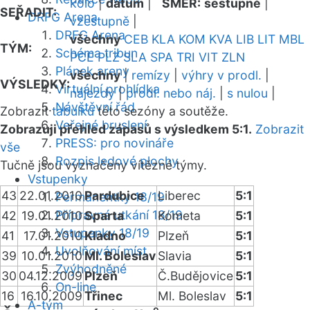
kolo
|
datum
|
SMĚR:
sestupně
|
SEŘADIT:
DRFG Arena
vzestupně
|
DRFG Arena
všechny
CEB
KLA
KOM
KVA
LIB
LIT
MBL
TÝM:
Schéma tribun
PCE
PLZ
SLA
SPA
TRI
VIT
ZLN
Plánek areny
všechny
|
remízy
|
výhry v prodl.
|
VÝSLEDKY:
Virtuální prohlídka
nájezdy
|
prodl. nebo náj.
|
s nulou
|
Návštěvní řád
Zobrazit
tabulku
této sezóny a soutěže.
Veřejné bruslení
Zobrazuji přehled zápasů s výsledkem 5:1.
Zobrazit
PRESS: pro novináře
vše
Rozpis ledové plochy
Tučně jsou vyznačeny vítězné týmy.
Vstupenky
43
22.01.2010
Pardubice
Liberec
5:1
Permanentky 18/19
Přípravná utkání 18/19
42
19.01.2010
Sparta
Kometa
5:1
Vstupenky 18/19
41
17.01.2010
Kladno
Plzeň
5:1
Uvolňování míst
39
10.01.2010
Ml. Boleslav
Slavia
5:1
Zvýhodněné
30
04.12.2009
Plzeň
Č.Budějovice
5:1
On-line
16
16.10.2009
Třinec
Ml. Boleslav
5:1
A-tým