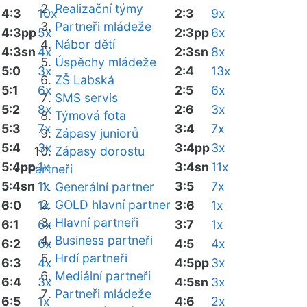
Realizační týmy
4:3
10x
2:3
9x
Partneři mládeže
4:3pp
5x
2:3pp
6x
Nábor dětí
4:3sn
4x
2:3sn
8x
Úspěchy mládeže
5:0
3x
2:4
13x
ZŠ Labská
5:1
6x
2:5
6x
SMS servis
5:2
8x
2:6
3x
Týmová fota
5:3
7x
3:4
7x
Zápasy juniorů
5:4
3x
3:4pp
3x
Zápasy dorostu
5:4pp
1x
3:4sn
11x
Partneři
5:4sn
1x
3:5
7x
Generální partner
GOLD hlavní partner
6:0
1x
3:6
1x
Hlavní partneři
6:1
6x
3:7
1x
Business partneři
6:2
6x
4:5
4x
Hrdí partneři
6:3
4x
4:5pp
3x
Mediální partneři
6:4
3x
4:5sn
3x
Partneři mládeže
6:5
1x
4:6
2x