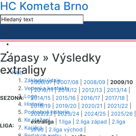
HC Kometa Brno
Zápasy »
Výsledky
extraligy
Klub
Základní údaje
2006/07
|
2007/08
|
2008/09
|
2009/10
Vedení a kontakty
|
2010/11
|
2011/12
|
2012/13
|
2013/14
|
Logo
SEZONA:
2014/15
|
2015/16
|
2016/17
|
2017/18
|
Historie
2018/19
|
2019/20
|
2020/21
|
2021/22
|
Podrobná historie
2022/23
|
2023/24
|
2024/25
|
2025/26
|
Ke stažení
extraliga
|
1.liga
|
2.liga západ
|
2.liga
LIGA:
Kariéra
střed
|
2.liga východ
|
Redakce webu