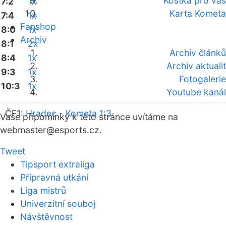
Kostka pro vás
7:2
1x
Karta Kometa
7:4
1x
Fanshop
8:0
1x
Archiv
8:1
2x
Archiv článků
8:4
1x
Archiv aktualit
9:3
1x
Fotogalerie
10:3
1x
Youtube kanál
ČF1:
Hradec - Kometa 1:3
Vaše připomínky k této stránce uvítáme na
webmaster
@esports.cz.
Tweet
Tipsport extraliga
Přípravná utkání
Liga mistrů
Univerzitní souboj
Návštěvnost