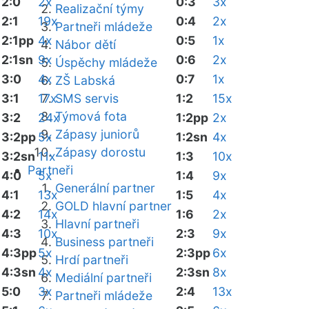
2:0
2x
0:3
3x
Realizační týmy
2:1
19x
0:4
2x
Partneři mládeže
2:1pp
4x
0:5
1x
Nábor dětí
2:1sn
9x
0:6
2x
Úspěchy mládeže
3:0
4x
0:7
1x
ZŠ Labská
3:1
17x
SMS servis
1:2
15x
Týmová fota
3:2
24x
1:2pp
2x
Zápasy juniorů
3:2pp
5x
1:2sn
4x
Zápasy dorostu
3:2sn
11x
1:3
10x
Partneři
4:0
5x
1:4
9x
Generální partner
4:1
13x
1:5
4x
GOLD hlavní partner
4:2
14x
1:6
2x
Hlavní partneři
4:3
10x
2:3
9x
Business partneři
4:3pp
5x
2:3pp
6x
Hrdí partneři
4:3sn
4x
2:3sn
8x
Mediální partneři
5:0
3x
2:4
13x
Partneři mládeže