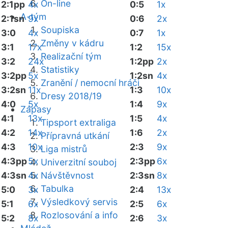
On-line
2:1pp
4x
0:5
1x
A-tým
2:1sn
9x
0:6
2x
Soupiska
3:0
4x
0:7
1x
Změny v kádru
3:1
17x
1:2
15x
Realizační tým
3:2
24x
1:2pp
2x
Statistiky
3:2pp
5x
1:2sn
4x
Zranění / nemocní hráči
3:2sn
11x
1:3
10x
Dresy 2018/19
4:0
5x
1:4
9x
Zápasy
4:1
13x
1:5
4x
Tipsport extraliga
4:2
14x
1:6
2x
Přípravná utkání
4:3
10x
2:3
9x
Liga mistrů
4:3pp
5x
2:3pp
6x
Univerzitní souboj
4:3sn
4x
Návštěvnost
2:3sn
8x
Tabulka
5:0
3x
2:4
13x
Výsledkový servis
5:1
6x
2:5
6x
Rozlosování a info
5:2
8x
2:6
3x