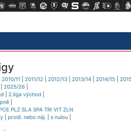
igy
|
2010/11
|
2011/12
|
2012/13
|
2013/14
|
2014/15
|
2015
|
2025/26
|
ed
|
2.liga východ
|
upně
|
PCE
PLZ
SLA
SPA
TRI
VIT
ZLN
dy
|
prodl. nebo náj.
|
s nulou
|