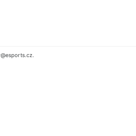
r
@esports.cz.