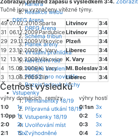
Zobrazuji přehled zápasů s výsledkem 3:4.
Zobrazit
Kariéra
Tučně jsou vyznačeny vítězné týmy.
Redakce webu
DRFG Arena
49
07.02.2010
Sparta
Litvínov
3:4
DRFG Arena
31
06.12.2009
Pardubice
Litvínov
3:4
Schéma tribun
29
29.11.2009
Vítkovice
Plzeň
3:4
Plánek areny
19
23.10.2009
K. Vary
Liberec
3:4
Virtuální prohlídka
12
13.10.2009
Vítkovice
K. Vary
3:4
Návštěvní řád
4
15.09.2009
K. Vary
Ml. Boleslav
3:4
Veřejné bruslení
PRESS: pro novináře
3
13.09.2009
Zlín
Liberec
3:4
Četnost výsledků
Rozpis ledové plochy
Vstupenky
výhry domácích
remízy
výhry hostí
Permanentky 18/19
1:0
1x
0:1sn
3x
Přípravná utkání 18/19
1:0pp
1x
0:2
5x
Vstupenky 18/19
2:0
2x
0:3
3x
Uvolňování míst
2:1
19x
Zvýhodněné
0:4
2x