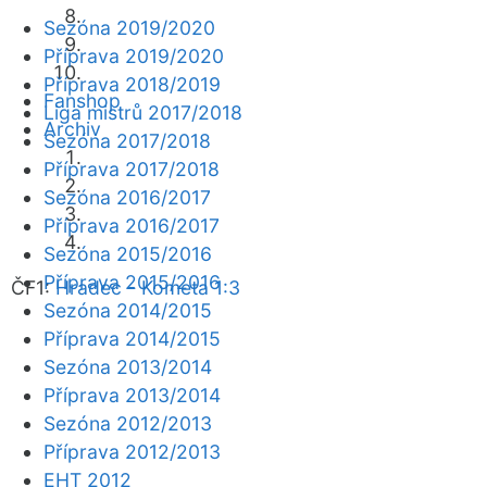
Sezóna 2019/2020
Příprava 2019/2020
Příprava 2018/2019
Fanshop
Liga mistrů 2017/2018
Archiv
Sezóna 2017/2018
Příprava 2017/2018
Sezóna 2016/2017
Příprava 2016/2017
Sezóna 2015/2016
Příprava 2015/2016
ČF1:
Hradec - Kometa 1:3
Sezóna 2014/2015
Příprava 2014/2015
Sezóna 2013/2014
Příprava 2013/2014
Sezóna 2012/2013
Příprava 2012/2013
EHT 2012