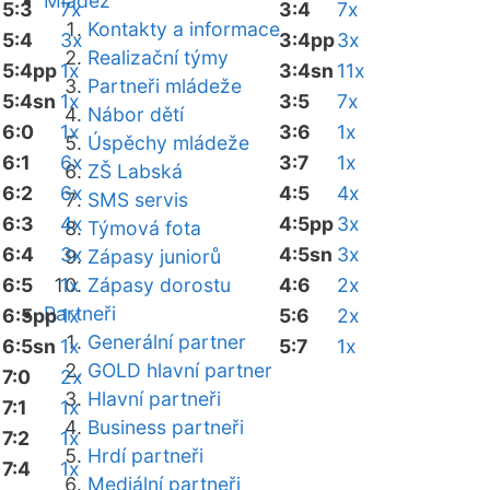
Mládež
5:3
7x
3:4
7x
Kontakty a informace
5:4
3x
3:4pp
3x
Realizační týmy
5:4pp
1x
3:4sn
11x
Partneři mládeže
5:4sn
1x
3:5
7x
Nábor dětí
6:0
1x
3:6
1x
Úspěchy mládeže
6:1
6x
3:7
1x
ZŠ Labská
6:2
6x
4:5
4x
SMS servis
6:3
4x
4:5pp
3x
Týmová fota
6:4
3x
4:5sn
3x
Zápasy juniorů
6:5
1x
Zápasy dorostu
4:6
2x
Partneři
6:5pp
1x
5:6
2x
Generální partner
6:5sn
1x
5:7
1x
GOLD hlavní partner
7:0
2x
Hlavní partneři
7:1
1x
Business partneři
7:2
1x
Hrdí partneři
7:4
1x
Mediální partneři