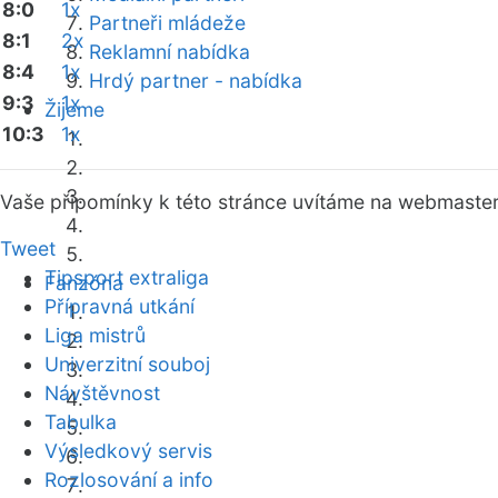
8:0
1x
Partneři mládeže
8:1
2x
Reklamní nabídka
8:4
1x
Hrdý partner - nabídka
9:3
1x
Žijeme
10:3
1x
Vaše připomínky k této stránce uvítáme na webmaste
Tweet
Tipsport extraliga
Fanzóna
Přípravná utkání
Liga mistrů
Univerzitní souboj
Návštěvnost
Tabulka
Výsledkový servis
Rozlosování a info