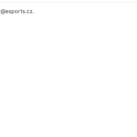
r
@esports.cz.