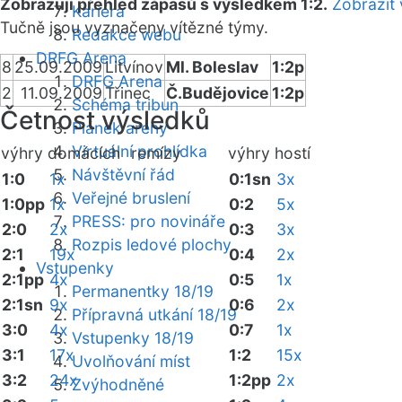
Zobrazuji přehled zápasů s výsledkem 1:2.
Zobrazit 
Kariéra
Tučně jsou vyznačeny vítězné týmy.
Redakce webu
DRFG Arena
8
25.09.2009
Litvínov
Ml. Boleslav
1:2p
DRFG Arena
2
11.09.2009
Třinec
Č.Budějovice
1:2p
Schéma tribun
Četnost výsledků
Plánek areny
Virtuální prohlídka
výhry domácích
remízy
výhry hostí
Návštěvní řád
1:0
1x
0:1sn
3x
Veřejné bruslení
1:0pp
1x
0:2
5x
PRESS: pro novináře
2:0
2x
0:3
3x
Rozpis ledové plochy
2:1
19x
0:4
2x
Vstupenky
2:1pp
4x
0:5
1x
Permanentky 18/19
2:1sn
9x
0:6
2x
Přípravná utkání 18/19
3:0
4x
0:7
1x
Vstupenky 18/19
3:1
17x
1:2
15x
Uvolňování míst
3:2
24x
1:2pp
2x
Zvýhodněné