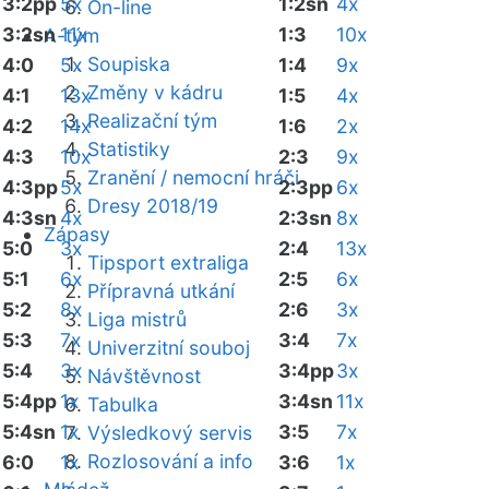
3:2pp
5x
1:2sn
4x
On-line
3:2sn
11x
1:3
10x
A-tým
Soupiska
4:0
5x
1:4
9x
Změny v kádru
4:1
13x
1:5
4x
Realizační tým
4:2
14x
1:6
2x
Statistiky
4:3
10x
2:3
9x
Zranění / nemocní hráči
4:3pp
5x
2:3pp
6x
Dresy 2018/19
4:3sn
4x
2:3sn
8x
Zápasy
5:0
3x
2:4
13x
Tipsport extraliga
5:1
6x
2:5
6x
Přípravná utkání
5:2
8x
2:6
3x
Liga mistrů
5:3
7x
3:4
7x
Univerzitní souboj
5:4
3x
3:4pp
3x
Návštěvnost
5:4pp
1x
3:4sn
11x
Tabulka
5:4sn
1x
3:5
7x
Výsledkový servis
Rozlosování a info
6:0
1x
3:6
1x