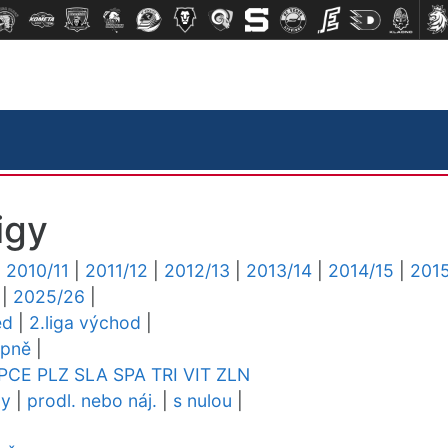
igy
|
2010/11
|
2011/12
|
2012/13
|
2013/14
|
2014/15
|
2015
|
2025/26
|
ed
|
2.liga východ
|
upně
|
PCE
PLZ
SLA
SPA
TRI
VIT
ZLN
dy
|
prodl. nebo náj.
|
s nulou
|