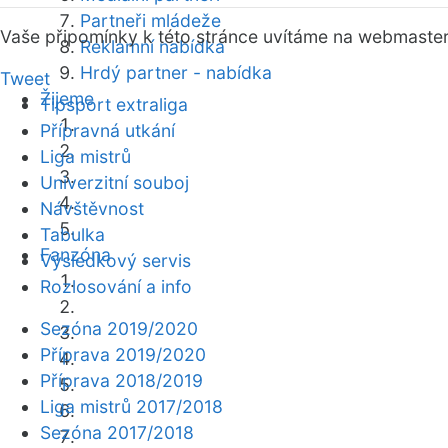
Partneři mládeže
Vaše připomínky k této stránce uvítáme na webmaste
Reklamní nabídka
Hrdý partner - nabídka
Tweet
Žijeme
Tipsport extraliga
Přípravná utkání
Liga mistrů
Univerzitní souboj
Návštěvnost
Tabulka
Fanzóna
Výsledkový servis
Rozlosování a info
Sezóna 2019/2020
Příprava 2019/2020
Příprava 2018/2019
Liga mistrů 2017/2018
Sezóna 2017/2018