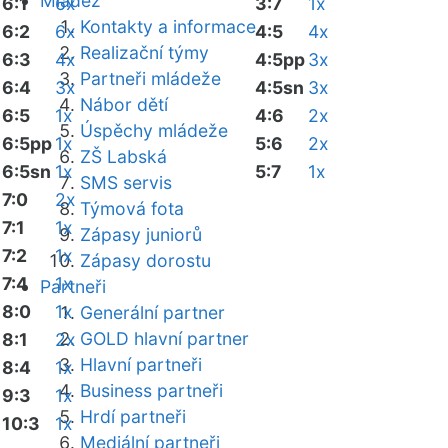
Mládež
6:1
6x
3:7
1x
Kontakty a informace
6:2
6x
4:5
4x
Realizační týmy
6:3
4x
4:5pp
3x
Partneři mládeže
6:4
3x
4:5sn
3x
Nábor dětí
6:5
1x
4:6
2x
Úspěchy mládeže
6:5pp
1x
5:6
2x
ZŠ Labská
6:5sn
1x
5:7
1x
SMS servis
7:0
2x
Týmová fota
7:1
1x
Zápasy juniorů
7:2
1x
Zápasy dorostu
7:4
1x
Partneři
8:0
1x
Generální partner
GOLD hlavní partner
8:1
2x
Hlavní partneři
8:4
1x
Business partneři
9:3
1x
Hrdí partneři
10:3
1x
Mediální partneři