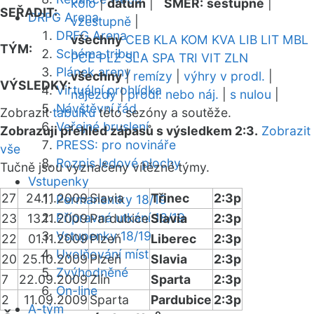
kolo
|
datum
|
SMĚR:
sestupně
|
SEŘADIT:
DRFG Arena
vzestupně
|
DRFG Arena
všechny
CEB
KLA
KOM
KVA
LIB
LIT
MBL
TÝM:
Schéma tribun
PCE
PLZ
SLA
SPA
TRI
VIT
ZLN
Plánek areny
všechny
|
remízy
|
výhry v prodl.
|
VÝSLEDKY:
Virtuální prohlídka
nájezdy
|
prodl. nebo náj.
|
s nulou
|
Návštěvní řád
Zobrazit
tabulku
této sezóny a soutěže.
Veřejné bruslení
Zobrazuji přehled zápasů s výsledkem 2:3.
Zobrazit
PRESS: pro novináře
vše
Rozpis ledové plochy
Tučně jsou vyznačeny vítězné týmy.
Vstupenky
27
24.11.2009
Slavia
Třinec
2:3p
Permanentky 18/19
Přípravná utkání 18/19
23
13.11.2009
Pardubice
Slavia
2:3p
Vstupenky 18/19
22
01.11.2009
Plzeň
Liberec
2:3p
Uvolňování míst
20
25.10.2009
Plzeň
Slavia
2:3p
Zvýhodněné
7
22.09.2009
Zlín
Sparta
2:3p
On-line
2
11.09.2009
Sparta
Pardubice
2:3p
A-tým