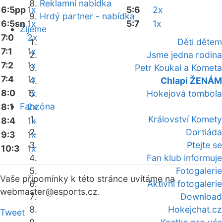
Reklamní nabídka
6:5pp
1x
5:6
2x
Hrdý partner - nabídka
6:5sn
1x
5:7
1x
Žijeme
7:0
2x
Děti dětem
7:1
1x
Jsme jedna rodina
7:2
1x
Petr Koukal a Kometa
7:4
1x
Chlapi ŽENÁM
8:0
1x
Hokejová tombola
Fanzóna
8:1
2x
Království Komety
8:4
1x
Dortiáda
9:3
1x
Ptejte se
10:3
1x
Fan klub informuje
Fotogalerie
Vaše připomínky k této stránce uvítáme na
Aktivní fotogalerie
webmaster
@esports.cz.
Download
Hokejchat.cz
Tweet