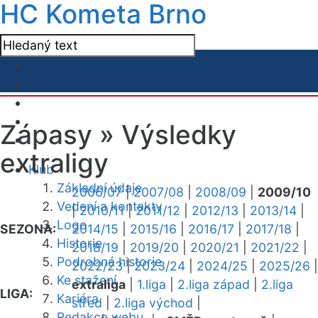
HC Kometa Brno
Zápasy »
Výsledky
extraligy
Klub
Základní údaje
2006/07
|
2007/08
|
2008/09
|
2009/10
Vedení a kontakty
|
2010/11
|
2011/12
|
2012/13
|
2013/14
|
Logo
SEZONA:
2014/15
|
2015/16
|
2016/17
|
2017/18
|
Historie
2018/19
|
2019/20
|
2020/21
|
2021/22
|
Podrobná historie
2022/23
|
2023/24
|
2024/25
|
2025/26
|
Ke stažení
extraliga
|
1.liga
|
2.liga západ
|
2.liga
LIGA:
Kariéra
střed
|
2.liga východ
|
Redakce webu