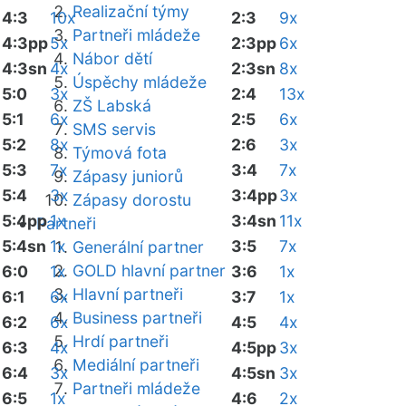
Realizační týmy
4:3
10x
2:3
9x
Partneři mládeže
4:3pp
5x
2:3pp
6x
Nábor dětí
4:3sn
4x
2:3sn
8x
Úspěchy mládeže
5:0
3x
2:4
13x
ZŠ Labská
5:1
6x
2:5
6x
SMS servis
5:2
8x
2:6
3x
Týmová fota
5:3
7x
3:4
7x
Zápasy juniorů
5:4
3x
3:4pp
3x
Zápasy dorostu
5:4pp
1x
3:4sn
11x
Partneři
5:4sn
1x
3:5
7x
Generální partner
GOLD hlavní partner
6:0
1x
3:6
1x
Hlavní partneři
6:1
6x
3:7
1x
Business partneři
6:2
6x
4:5
4x
Hrdí partneři
6:3
4x
4:5pp
3x
Mediální partneři
6:4
3x
4:5sn
3x
Partneři mládeže
6:5
1x
4:6
2x