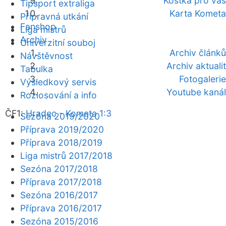
Kostka pro vás
Tipsport extraliga
Karta Kometa
Přípravná utkání
Fanshop
Liga mistrů
Archiv
Univerzitní souboj
Archiv článků
Návštěvnost
Archiv aktualit
Tabulka
Fotogalerie
Výsledkový servis
Youtube kanál
Rozlosování a info
ČF1:
Hradec - Kometa 1:3
Sezóna 2019/2020
Příprava 2019/2020
Příprava 2018/2019
Liga mistrů 2017/2018
Sezóna 2017/2018
Příprava 2017/2018
Sezóna 2016/2017
Příprava 2016/2017
Sezóna 2015/2016