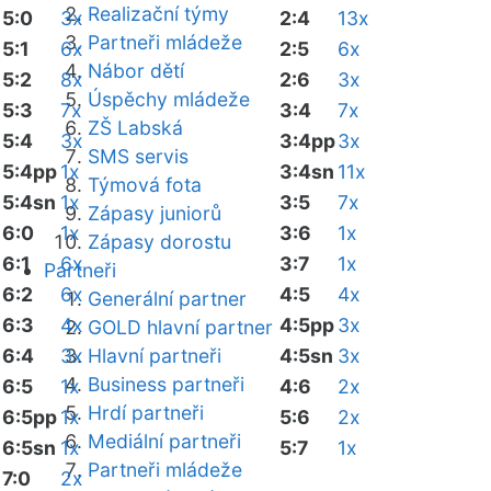
Realizační týmy
5:0
3x
2:4
13x
Partneři mládeže
5:1
6x
2:5
6x
Nábor dětí
5:2
8x
2:6
3x
Úspěchy mládeže
5:3
7x
3:4
7x
ZŠ Labská
5:4
3x
3:4pp
3x
SMS servis
5:4pp
1x
3:4sn
11x
Týmová fota
5:4sn
1x
3:5
7x
Zápasy juniorů
6:0
1x
3:6
1x
Zápasy dorostu
6:1
6x
3:7
1x
Partneři
6:2
6x
4:5
4x
Generální partner
6:3
4x
4:5pp
3x
GOLD hlavní partner
6:4
3x
Hlavní partneři
4:5sn
3x
Business partneři
6:5
1x
4:6
2x
Hrdí partneři
6:5pp
1x
5:6
2x
Mediální partneři
6:5sn
1x
5:7
1x
Partneři mládeže
7:0
2x