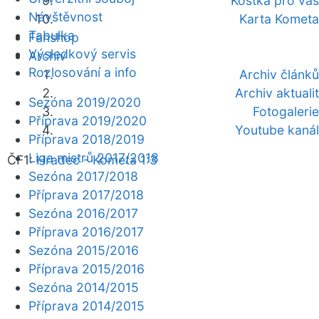
Kostka pro vás
Návštěvnost
Karta Kometa
Tabulka
Fanshop
Výsledkový servis
Archiv
Rozlosování a info
Archiv článků
Archiv aktualit
Sezóna 2019/2020
Fotogalerie
Příprava 2019/2020
Youtube kanál
Příprava 2018/2019
Liga mistrů 2017/2018
ČF1:
Hradec - Kometa 1:3
Sezóna 2017/2018
Příprava 2017/2018
Sezóna 2016/2017
Příprava 2016/2017
Sezóna 2015/2016
Příprava 2015/2016
Sezóna 2014/2015
Příprava 2014/2015