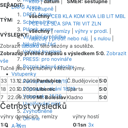
kolo
|
datum
|
SMĚR:
sestupně
|
SEŘADIT:
DRFG Arena
vzestupně
|
DRFG Arena
všechny
CEB
KLA
KOM
KVA
LIB
LIT
MBL
TÝM:
Schéma tribun
PCE
PLZ
SLA
SPA
TRI
VIT
ZLN
Plánek areny
všechny
|
remízy
|
výhry v prodl.
|
VÝSLEDKY:
Virtuální prohlídka
nájezdy
|
prodl. nebo náj.
|
s nulou
|
Návštěvní řád
Zobrazit
tabulku
této sezóny a soutěže.
Veřejné bruslení
Zobrazuji přehled zápasů s výsledkem 5:0.
Zobrazit
PRESS: pro novináře
vše
Rozpis ledové plochy
Tučně jsou vyznačeny vítězné týmy.
Vstupenky
33
13.12.2009
Pardubice
Č.Budějovice
5:0
Permanentky 18/19
Přípravná utkání 18/19
18
20.10.2009
Liberec
Sparta
5:0
Vstupenky 18/19
7
22.09.2009
Ml. Boleslav
Kladno
5:0
Uvolňování míst
Četnost výsledků
Zvýhodněné
výhry domácích
remízy
výhry hostí
On-line
1:0
1x
0:1sn
3x
A-tým