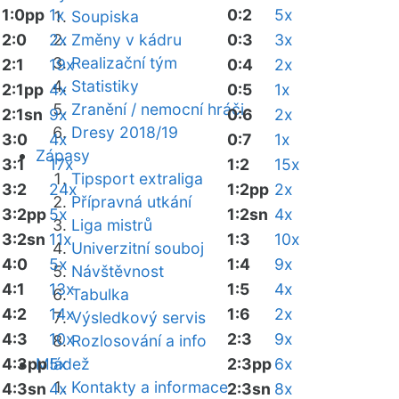
1:0pp
1x
0:2
5x
Soupiska
2:0
2x
Změny v kádru
0:3
3x
Realizační tým
2:1
19x
0:4
2x
Statistiky
2:1pp
4x
0:5
1x
Zranění / nemocní hráči
2:1sn
9x
0:6
2x
Dresy 2018/19
3:0
4x
0:7
1x
Zápasy
3:1
17x
1:2
15x
Tipsport extraliga
3:2
24x
1:2pp
2x
Přípravná utkání
3:2pp
5x
1:2sn
4x
Liga mistrů
3:2sn
11x
1:3
10x
Univerzitní souboj
4:0
5x
1:4
9x
Návštěvnost
4:1
13x
1:5
4x
Tabulka
4:2
14x
1:6
2x
Výsledkový servis
4:3
10x
2:3
9x
Rozlosování a info
4:3pp
Mládež
5x
2:3pp
6x
Kontakty a informace
4:3sn
4x
2:3sn
8x