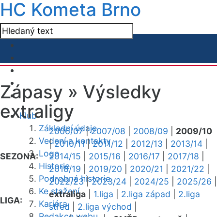
HC Kometa Brno
Zápasy »
Výsledky
extraligy
Klub
Základní údaje
2006/07
|
2007/08
|
2008/09
|
2009/10
Vedení a kontakty
|
2010/11
|
2011/12
|
2012/13
|
2013/14
|
Logo
SEZONA:
2014/15
|
2015/16
|
2016/17
|
2017/18
|
Historie
2018/19
|
2019/20
|
2020/21
|
2021/22
|
Podrobná historie
2022/23
|
2023/24
|
2024/25
|
2025/26
|
Ke stažení
extraliga
|
1.liga
|
2.liga západ
|
2.liga
LIGA:
Kariéra
střed
|
2.liga východ
|
Redakce webu