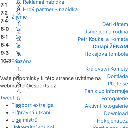
Reklamní nabídka
7:1
1x
Hrdý partner - nabídka
7:2
1x
Žijeme
7:4
1x
Děti dětem
8:0
1x
Jsme jedna rodina
8:1
2x
Petr Koukal a Kometa
8:4
1x
Chlapi ŽENÁM
9:3
1x
Hokejová tombola
10:3
1x
Fanzóna
Království Komety
Dortiáda
Vaše připomínky k této stránce uvítáme na
Ptejte se
webmaster
@esports.cz.
Fan klub informuje
Tweet
Fotogalerie
Tipsport extraliga
Aktivní fotogalerie
Přípravná utkání
Download
Liga mistrů
Hokejchat.cz
Univerzitní souboj