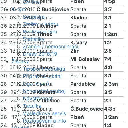
39
10.01.2010
Sparta
Plzeň
4:5p
On-line
38
08.01.2010
A-tým
Č.Budějovice
Sparta
3:7
Soupiska
37
03.01.2010
Sparta
Kladno
3:1
Změny v kádru
36
29.12.2009
Litvínov
Sparta
2:1
Realizační tým
35
27.12.2009
Třinec
Sparta
1:2sn
Statistiky
34
23.12.2009
Sparta
K. Vary
1:2
Zranění / nemocní hráči
33
13.12.2009
Sparta
Zlín
2:5
Dresy 2018/19
32
11.12.2009
Sparta
Ml. Boleslav
7:4
Zápasy
31
06.12.2009
Liberec
Sparta
4:0
Tipsport extraliga
30
04.12.2009
Slavia
Sparta
3:1
Přípravná utkání
Liga mistrů
28
01.12.2009
Sparta
Pardubice
2:3sn
Univerzitní souboj
29
29.11.2009
Kometa
Sparta
3:5
Návštěvnost
27
24.11.2009
Vítkovice
Sparta
2:1
Tabulka
25
19.11.2009
Sparta
Č.Budějovice
4:3p
Výsledkový servis
26
17.11.2009
Sparta
Plzeň
3:2sn
Rozlosování a info
24
15.11.2009
Kladno
Sparta
1:4