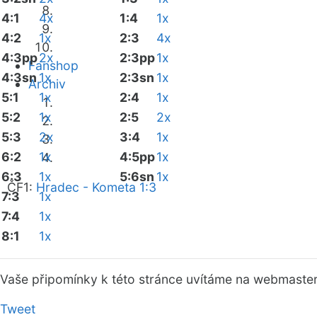
4:1
4x
1:4
1x
4:2
1x
2:3
4x
4:3pp
2x
2:3pp
1x
Fanshop
4:3sn
1x
2:3sn
1x
Archiv
5:1
1x
2:4
1x
5:2
1x
2:5
2x
5:3
2x
3:4
1x
6:2
1x
4:5pp
1x
6:3
1x
5:6sn
1x
ČF1:
Hradec - Kometa 1:3
7:3
1x
7:4
1x
8:1
1x
Vaše připomínky k této stránce uvítáme na webmaste
Tweet