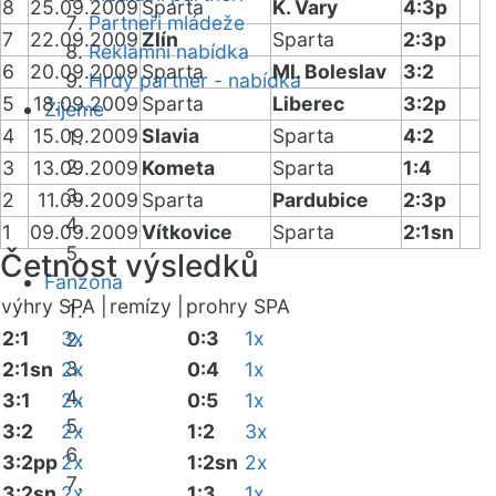
8
25.09.2009
Sparta
K. Vary
4:3p
Partneři mládeže
7
22.09.2009
Zlín
Sparta
2:3p
Reklamní nabídka
6
20.09.2009
Sparta
Ml. Boleslav
3:2
Hrdý partner - nabídka
5
18.09.2009
Sparta
Liberec
3:2p
Žijeme
4
15.09.2009
Slavia
Sparta
4:2
3
13.09.2009
Kometa
Sparta
1:4
2
11.09.2009
Sparta
Pardubice
2:3p
1
09.09.2009
Vítkovice
Sparta
2:1sn
Četnost výsledků
Fanzóna
výhry SPA |
remízy |
prohry SPA
2:1
3x
0:3
1x
2:1sn
2x
0:4
1x
3:1
2x
0:5
1x
3:2
2x
1:2
3x
3:2pp
2x
1:2sn
2x
3:2sn
2x
1:3
1x