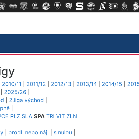
igy
|
2010/11
|
2011/12
|
2012/13
|
2013/14
|
2014/15
|
2015
|
2025/26
|
ed
|
2.liga východ
|
upně
|
PCE
PLZ
SLA
SPA
TRI
VIT
ZLN
dy
|
prodl. nebo náj.
|
s nulou
|