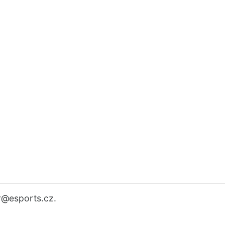
r
@esports.cz.