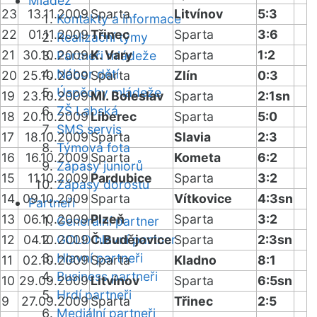
Mládež
23
13.11.2009
Sparta
Litvínov
5:3
Kontakty a informace
22
01.11.2009
Třinec
Sparta
3:6
Realizační týmy
21
30.10.2009
K. Vary
Sparta
1:2
Partneři mládeže
Nábor dětí
20
25.10.2009
Sparta
Zlín
0:3
Úspěchy mládeže
19
23.10.2009
Ml. Boleslav
Sparta
2:1sn
ZŠ Labská
18
20.10.2009
Liberec
Sparta
5:0
SMS servis
17
18.10.2009
Sparta
Slavia
2:3
Týmová fota
16
16.10.2009
Sparta
Kometa
6:2
Zápasy juniorů
15
11.10.2009
Pardubice
Sparta
3:2
Zápasy dorostu
14
09.10.2009
Sparta
Vítkovice
4:3sn
Partneři
13
06.10.2009
Plzeň
Sparta
3:2
Generální partner
12
04.10.2009
GOLD hlavní partner
Č.Budějovice
Sparta
2:3sn
Hlavní partneři
11
02.10.2009
Sparta
Kladno
8:1
Business partneři
10
29.09.2009
Litvínov
Sparta
6:5sn
Hrdí partneři
9
27.09.2009
Sparta
Třinec
2:5
Mediální partneři