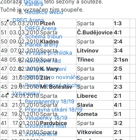
Zobrazit
tabulku
této sezóny a soutěže.
Kariéra
Tučně je vyznačen tým soupeře.
Redakce webu
DRFG Arena
52
05.03.2010
Plzeň
Sparta
1:3
DRFG Arena
51
03.03.2010
Sparta
Č.Budějovice
4:1
Schéma tribun
50
09.02.2010
Kladno
Sparta
2:4
Plánek areny
49
07.02.2010
Sparta
Litvínov
3:4
Virtuální prohlídka
48
05.02.2010
Sparta
Třinec
2:1sn
Návštěvní řád
47
02.02.2010
K. Vary
Sparta
2:5
Veřejné bruslení
PRESS: pro novináře
46
31.01.2010
Zlín
Sparta
4:1
Rozpis ledové plochy
45
29.01.2010
Ml. Boleslav
Sparta
2:3
Vstupenky
44
24.01.2010
Sparta
Liberec
2:1
Permanentky 18/19
43
21.01.2010
Sparta
Slavia
4:1
Přípravná utkání 18/19
42
19.01.2010
Sparta
Kometa
5:1
Vstupenky 18/19
41
17.01.2010
Pardubice
Sparta
3:2
Uvolňování míst
40
15.01.2010
Sparta
Vítkovice
2:1
Zvýhodněné