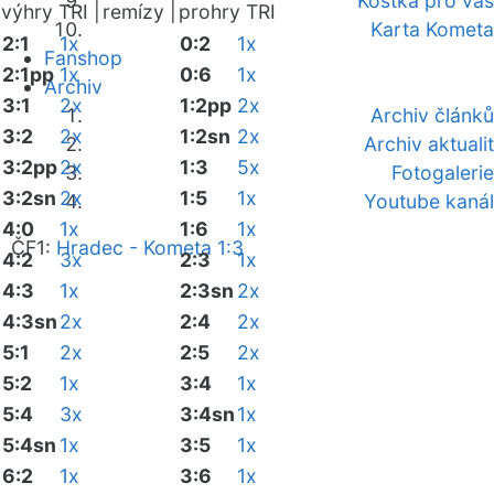
Kostka pro vás
výhry TRI |
remízy |
prohry TRI
Karta Kometa
2:1
1x
0:2
1x
Fanshop
2:1pp
1x
0:6
1x
Archiv
3:1
2x
1:2pp
2x
Archiv článků
3:2
2x
1:2sn
2x
Archiv aktualit
3:2pp
2x
1:3
5x
Fotogalerie
3:2sn
2x
1:5
1x
Youtube kanál
4:0
1x
1:6
1x
ČF1:
Hradec - Kometa 1:3
4:2
3x
2:3
1x
4:3
1x
2:3sn
2x
4:3sn
2x
2:4
2x
5:1
2x
2:5
2x
5:2
1x
3:4
1x
5:4
3x
3:4sn
1x
5:4sn
1x
3:5
1x
6:2
1x
3:6
1x