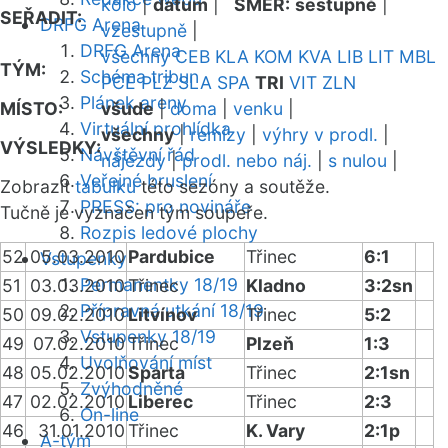
kolo
|
datum
|
SMĚR:
sestupně
|
SEŘADIT:
DRFG Arena
vzestupně
|
DRFG Arena
všechny
CEB
KLA
KOM
KVA
LIB
LIT
MBL
TÝM:
Schéma tribun
PCE
PLZ
SLA
SPA
TRI
VIT
ZLN
Plánek areny
MÍSTO:
všude
|
doma
|
venku
|
Virtuální prohlídka
všechny
|
remízy
|
výhry v prodl.
|
VÝSLEDKY:
Návštěvní řád
nájezdy
|
prodl. nebo náj.
|
s nulou
|
Veřejné bruslení
Zobrazit
tabulku
této sezóny a soutěže.
PRESS: pro novináře
Tučně je vyznačen tým soupeře.
Rozpis ledové plochy
52
05.03.2010
Pardubice
Třinec
6:1
Vstupenky
Permanentky 18/19
51
03.03.2010
Třinec
Kladno
3:2sn
Přípravná utkání 18/19
50
09.02.2010
Litvínov
Třinec
5:2
Vstupenky 18/19
49
07.02.2010
Třinec
Plzeň
1:3
Uvolňování míst
48
05.02.2010
Sparta
Třinec
2:1sn
Zvýhodněné
47
02.02.2010
Liberec
Třinec
2:3
On-line
46
31.01.2010
Třinec
K. Vary
2:1p
A-tým