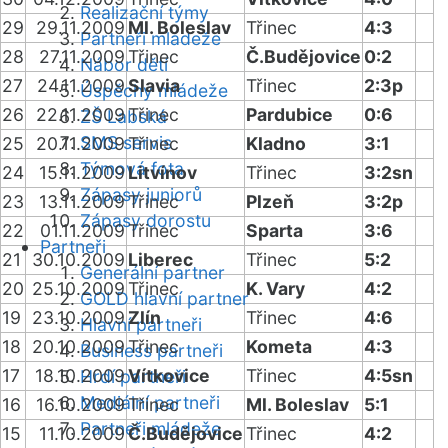
Realizační týmy
29
29.11.2009
Ml. Boleslav
Třinec
4:3
Partneři mládeže
28
27.11.2009
Třinec
Č.Budějovice
0:2
Nábor dětí
27
24.11.2009
Slavia
Třinec
2:3p
Úspěchy mládeže
26
22.11.2009
Třinec
Pardubice
0:6
ZŠ Labská
SMS servis
25
20.11.2009
Třinec
Kladno
3:1
Týmová fota
24
15.11.2009
Litvínov
Třinec
3:2sn
Zápasy juniorů
23
13.11.2009
Třinec
Plzeň
3:2p
Zápasy dorostu
22
01.11.2009
Třinec
Sparta
3:6
Partneři
21
30.10.2009
Liberec
Třinec
5:2
Generální partner
20
25.10.2009
Třinec
K. Vary
4:2
GOLD hlavní partner
19
23.10.2009
Zlín
Třinec
4:6
Hlavní partneři
18
20.10.2009
Třinec
Kometa
4:3
Business partneři
17
18.10.2009
Vítkovice
Třinec
4:5sn
Hrdí partneři
Mediální partneři
16
16.10.2009
Třinec
Ml. Boleslav
5:1
Partneři mládeže
15
11.10.2009
Č.Budějovice
Třinec
4:2