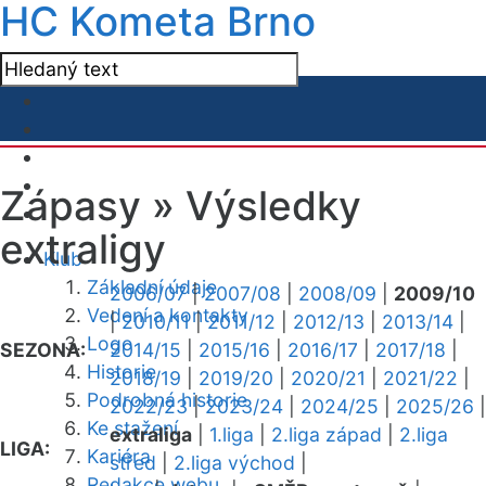
HC Kometa Brno
Zápasy »
Výsledky
extraligy
Klub
Základní údaje
2006/07
|
2007/08
|
2008/09
|
2009/10
Vedení a kontakty
|
2010/11
|
2011/12
|
2012/13
|
2013/14
|
Logo
SEZONA:
2014/15
|
2015/16
|
2016/17
|
2017/18
|
Historie
2018/19
|
2019/20
|
2020/21
|
2021/22
|
Podrobná historie
2022/23
|
2023/24
|
2024/25
|
2025/26
|
Ke stažení
extraliga
|
1.liga
|
2.liga západ
|
2.liga
LIGA:
Kariéra
střed
|
2.liga východ
|
Redakce webu