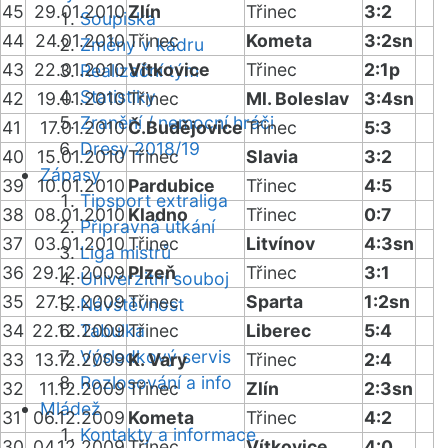
45
29.01.2010
Zlín
Třinec
3:2
Soupiska
44
24.01.2010
Třinec
Kometa
3:2sn
Změny v kádru
43
22.01.2010
Vítkovice
Třinec
2:1p
Realizační tým
Statistiky
42
19.01.2010
Třinec
Ml. Boleslav
3:4sn
Zranění / nemocní hráči
41
17.01.2010
Č.Budějovice
Třinec
5:3
Dresy 2018/19
40
15.01.2010
Třinec
Slavia
3:2
Zápasy
39
10.01.2010
Pardubice
Třinec
4:5
Tipsport extraliga
38
08.01.2010
Kladno
Třinec
0:7
Přípravná utkání
37
03.01.2010
Třinec
Litvínov
4:3sn
Liga mistrů
36
29.12.2009
Plzeň
Třinec
3:1
Univerzitní souboj
35
27.12.2009
Třinec
Sparta
1:2sn
Návštěvnost
34
22.12.2009
Tabulka
Třinec
Liberec
5:4
Výsledkový servis
33
13.12.2009
K. Vary
Třinec
2:4
Rozlosování a info
32
11.12.2009
Třinec
Zlín
2:3sn
Mládež
31
06.12.2009
Kometa
Třinec
4:2
Kontakty a informace
30
04.12.2009
Třinec
Vítkovice
4:0