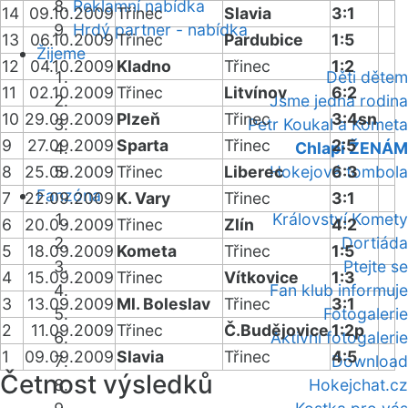
Reklamní nabídka
14
09.10.2009
Třinec
Slavia
3:1
Hrdý partner - nabídka
13
06.10.2009
Třinec
Pardubice
1:5
Žijeme
12
04.10.2009
Kladno
Třinec
1:2
Děti dětem
11
02.10.2009
Třinec
Litvínov
6:2
Jsme jedna rodina
10
29.09.2009
Plzeň
Třinec
3:4sn
Petr Koukal a Kometa
9
27.09.2009
Sparta
Třinec
2:5
Chlapi ŽENÁM
8
25.09.2009
Třinec
Liberec
Hokejová tombola
6:3
Fanzóna
7
22.09.2009
K. Vary
Třinec
3:1
Království Komety
6
20.09.2009
Třinec
Zlín
4:2
Dortiáda
5
18.09.2009
Kometa
Třinec
1:5
Ptejte se
4
15.09.2009
Třinec
Vítkovice
1:3
Fan klub informuje
3
13.09.2009
Ml. Boleslav
Třinec
3:1
Fotogalerie
2
11.09.2009
Třinec
Č.Budějovice
1:2p
Aktivní fotogalerie
1
09.09.2009
Slavia
Třinec
4:5
Download
Četnost výsledků
Hokejchat.cz