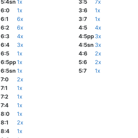
5:4sn
1x
3:5
7x
6:0
1x
3:6
1x
6:1
6x
3:7
1x
6:2
6x
4:5
4x
6:3
4x
4:5pp
3x
6:4
3x
4:5sn
3x
6:5
1x
4:6
2x
6:5pp
1x
5:6
2x
6:5sn
1x
5:7
1x
7:0
2x
7:1
1x
7:2
1x
7:4
1x
8:0
1x
8:1
2x
8:4
1x