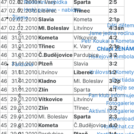
47
02.02.2010
Reklamní nabídka
K. Vary
Sparta
2:5
Hrdý partner - nabídka
47
02.02.2010
Liberec
Třinec
2:3
Žijeme
47
02.02.2010
Slavia
Kometa
2:1p
Děti dětem
47
02.02.2010
Ml. Boleslav
Litvínov
4:3sn
Jsme jedna rodina
46
31.01.2010
Kometa
Vítkovice
4:2
Petr Koukal a Kometa
46
31.01.2010
Třinec
K. Vary
2:1p
Chlapi ŽENÁM
46
31.01.2010
Č.Budějovice
Pardubice
3:2
Hokejová tombola
46
31.01.2010
Plzeň
Slavia
3:2
Fanzóna
Království Komety
46
31.01.2010
Litvínov
Liberec
1:2
Dortiáda
46
31.01.2010
Kladno
Ml. Boleslav
3:2p
Ptejte se
46
31.01.2010
Zlín
Sparta
4:1
Fan klub informuje
45
29.01.2010
Vítkovice
Litvínov
6:3
Fotogalerie
45
29.01.2010
Zlín
Třinec
3:2
Aktivní fotogalerie
45
29.01.2010
Ml. Boleslav
Sparta
2:3
Download
45
29.01.2010
Kometa
Č.Budějovice
4:0
Hokejchat.cz
45
29.01.2010
Pardubice
Plzeň
1:4