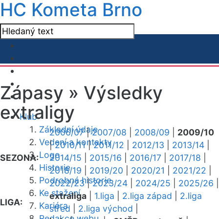
HC Kometa Brno
Zápasy »
Výsledky
extraligy
Klub
Základní údaje
2006/07
|
2007/08
|
2008/09
|
2009/10
Vedení a kontakty
|
2010/11
|
2011/12
|
2012/13
|
2013/14
|
Logo
SEZONA:
2014/15
|
2015/16
|
2016/17
|
2017/18
|
Historie
2018/19
|
2019/20
|
2020/21
|
2021/22
|
Podrobná historie
2022/23
|
2023/24
|
2024/25
|
2025/26
|
Ke stažení
extraliga
|
1.liga
|
2.liga západ
|
2.liga
LIGA:
Kariéra
střed
|
2.liga východ
|
Redakce webu