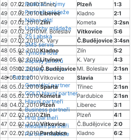
Realizační týmy
49
07.02.2010
Třinec
Plzeň
1:3
Partneři mládeže
49
07.02.2010
Liberec
Kladno
2:1
Nábor dětí
49
07.02.2010
Zlín
Kometa
3:2sn
Úspěchy mládeže
49
07.02.2010
Ml. Boleslav
Vítkovice
5:6
ZŠ Labská
49
07.02.2010
K. Vary
Č.Budějovice
3:4sn
SMS servis
48
05.02.2010
Kladno
Zlín
5:2
Týmová fota
48
05.02.2010
Litvínov
K. Vary
4:3
Zápasy juniorů
48
05.02.2010
Č.Budějovice
Ml. Boleslav
2:1sn
Zápasy dorostu
Partneři
48
05.02.2010
Vítkovice
Slavia
1:3
Generální partner
48
05.02.2010
Sparta
Třinec
2:1sn
GOLD hlavní partner
48
05.02.2010
Kometa
Pardubice
2:1sn
Hlavní partneři
48
04.02.2010
Plzeň
Liberec
3:1
Business partneři
47
02.02.2010
Zlín
Plzeň
4:1
Hrdí partneři
47
02.02.2010
Vítkovice
Č.Budějovice
2:0
Mediální partneři
47
02.02.2010
Pardubice
Kladno
6:2
Partneři mládeže