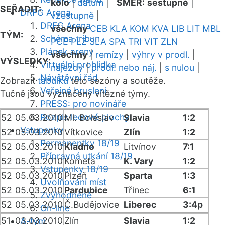
kolo
|
datum
|
SMĚR:
sestupně
|
SEŘADIT:
DRFG Arena
vzestupně
|
DRFG Arena
všechny
CEB
KLA
KOM
KVA
LIB
LIT
MBL
TÝM:
Schéma tribun
PCE
PLZ
SLA
SPA
TRI
VIT
ZLN
Plánek areny
všechny
|
remízy
|
výhry v prodl.
|
VÝSLEDKY:
Virtuální prohlídka
nájezdy
|
prodl. nebo náj.
|
s nulou
|
Návštěvní řád
Zobrazit
tabulku
této sezóny a soutěže.
Veřejné bruslení
Tučně jsou vyznačeny vítězné týmy.
PRESS: pro novináře
Rozpis ledové plochy
52
05.03.2010
Ml. Boleslav
Slavia
1:2
Vstupenky
52
05.03.2010
Vítkovice
Zlín
1:2
Permanentky 18/19
52
05.03.2010
Kladno
Litvínov
7:1
Přípravná utkání 18/19
52
05.03.2010
Kometa
K. Vary
1:2
Vstupenky 18/19
52
05.03.2010
Plzeň
Sparta
1:3
Uvolňování míst
52
05.03.2010
Pardubice
Třinec
6:1
Zvýhodněné
52
05.03.2010
Č.Budějovice
Liberec
3:4p
On-line
51
03.03.2010
Zlín
Slavia
1:2
A-tým