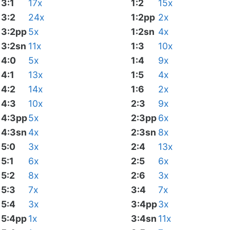
3:1
17x
1:2
15x
3:2
24x
1:2pp
2x
3:2pp
5x
1:2sn
4x
3:2sn
11x
1:3
10x
4:0
5x
1:4
9x
4:1
13x
1:5
4x
4:2
14x
1:6
2x
4:3
10x
2:3
9x
4:3pp
5x
2:3pp
6x
4:3sn
4x
2:3sn
8x
5:0
3x
2:4
13x
5:1
6x
2:5
6x
5:2
8x
2:6
3x
5:3
7x
3:4
7x
5:4
3x
3:4pp
3x
5:4pp
1x
3:4sn
11x