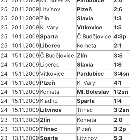
25
20.11.2009
Ml. Boleslav
Pardubice
2:4
25
20.11.2009
Litvínov
Plzeň
2:6
25
20.11.2009
Zlín
Slavia
1:3
25
20.11.2009
K. Vary
Vítkovice
1:5
25
19.11.2009
Sparta
Č.Budějovice
4:3p
25
10.11.2009
Liberec
Kometa
2:1
24
15.11.2009
Č.Budějovice
Zlín
3:5
24
15.11.2009
Liberec
Slavia
1:6
24
15.11.2009
Vítkovice
Pardubice
3:4sn
24
15.11.2009
Plzeň
K. Vary
4:1
24
15.11.2009
Kometa
Ml. Boleslav
1:2sn
24
15.11.2009
Kladno
Sparta
1:4
24
15.11.2009
Litvínov
Třinec
3:2sn
23
13.11.2009
Zlín
Kometa
2:0
23
13.11.2009
Třinec
Plzeň
3:2p
23
13.11.2009
Sparta
Litvínov
5:3