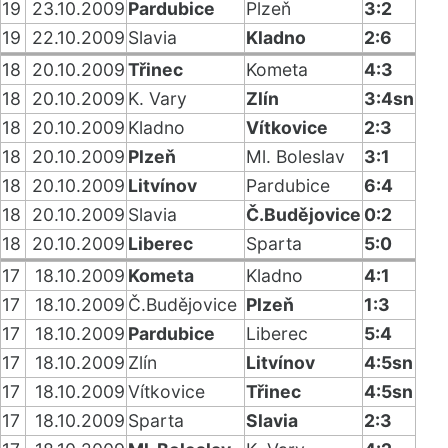
19
23.10.2009
Pardubice
Plzeň
3:2
19
22.10.2009
Slavia
Kladno
2:6
18
20.10.2009
Třinec
Kometa
4:3
18
20.10.2009
K. Vary
Zlín
3:4sn
18
20.10.2009
Kladno
Vítkovice
2:3
18
20.10.2009
Plzeň
Ml. Boleslav
3:1
18
20.10.2009
Litvínov
Pardubice
6:4
18
20.10.2009
Slavia
Č.Budějovice
0:2
18
20.10.2009
Liberec
Sparta
5:0
17
18.10.2009
Kometa
Kladno
4:1
17
18.10.2009
Č.Budějovice
Plzeň
1:3
17
18.10.2009
Pardubice
Liberec
5:4
17
18.10.2009
Zlín
Litvínov
4:5sn
17
18.10.2009
Vítkovice
Třinec
4:5sn
17
18.10.2009
Sparta
Slavia
2:3