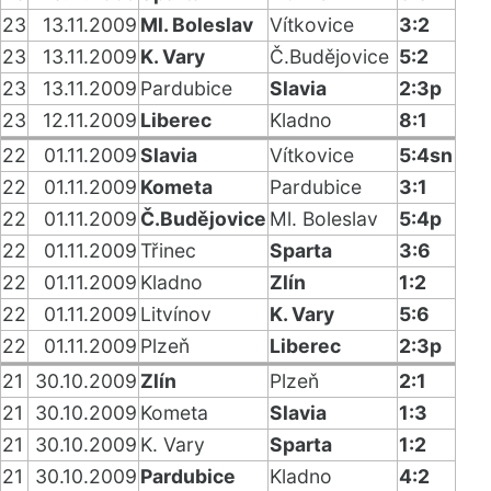
23
13.11.2009
Ml. Boleslav
Vítkovice
3:2
23
13.11.2009
K. Vary
Č.Budějovice
5:2
23
13.11.2009
Pardubice
Slavia
2:3p
23
12.11.2009
Liberec
Kladno
8:1
22
01.11.2009
Slavia
Vítkovice
5:4sn
22
01.11.2009
Kometa
Pardubice
3:1
22
01.11.2009
Č.Budějovice
Ml. Boleslav
5:4p
22
01.11.2009
Třinec
Sparta
3:6
22
01.11.2009
Kladno
Zlín
1:2
22
01.11.2009
Litvínov
K. Vary
5:6
22
01.11.2009
Plzeň
Liberec
2:3p
21
30.10.2009
Zlín
Plzeň
2:1
21
30.10.2009
Kometa
Slavia
1:3
21
30.10.2009
K. Vary
Sparta
1:2
21
30.10.2009
Pardubice
Kladno
4:2