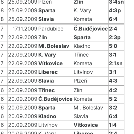
8
25.09.2009
Plzeň
Zlín
3:4sn
8
25.09.2009
Sparta
K. Vary
4:3p
8
25.09.2009
Slavia
Kometa
6:4
7
17.11.2009
Pardubice
Č.Budějovice
2:4
7
22.09.2009
Zlín
Sparta
2:3p
7
22.09.2009
Ml. Boleslav
Kladno
5:0
7
22.09.2009
K. Vary
Třinec
3:1
7
22.09.2009
Vítkovice
Kometa
2:1sn
7
22.09.2009
Liberec
Litvínov
3:1
7
22.09.2009
Slavia
Plzeň
4:3
6
20.09.2009
Třinec
Zlín
4:2
6
20.09.2009
Č.Budějovice
Kometa
5:2
6
20.09.2009
Sparta
Ml. Boleslav
3:2
6
20.09.2009
Kladno
Slavia
6:4
6
20.09.2009
Litvínov
Vítkovice
1:4
6
20.09.2009
K. Vary
Liberec
2:4