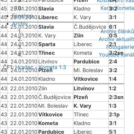
Kostka pro vás
Karta Kometa
45
29.01.2010
Slavia
Kladno
3:2
Fanshop
45
28.01.2010
Liberec
K. Vary
3:1
Archiv
44
25.01.2010
Slavia
Č.Budějovice
6:1
Archiv článků
44
24.01.2010
K. Vary
Zlín
0:5
Archiv aktualit
44
24.01.2010
Sparta
Liberec
2:1
Fotogalerie
44
24.01.2010
Třinec
Kometa
3:2sn
Youtube kanál
44
24.01.2010
Litvínov
Pardubice
2:4
ČF1:
Hradec - Kometa 1:3
44
24.01.2010
Plzeň
Ml. Boleslav
3:2
44
24.01.2010
Kladno
Vítkovice
1:4
43
22.01.2010
Zlín
Litvínov
1:2
43
22.01.2010
Č.Budějovice
Plzeň
2:3sn
43
22.01.2010
Ml. Boleslav
K. Vary
1:3
43
22.01.2010
Vítkovice
Třinec
2:1p
43
22.01.2010
Kometa
Kladno
3:1
43
22.01.2010
Pardubice
Liberec
5:1