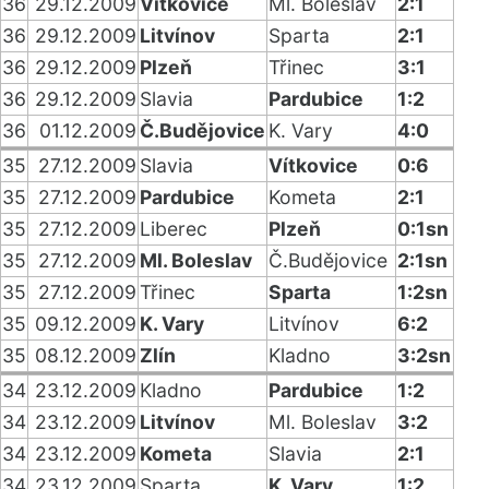
36
29.12.2009
Vítkovice
Ml. Boleslav
2:1
36
29.12.2009
Litvínov
Sparta
2:1
36
29.12.2009
Plzeň
Třinec
3:1
36
29.12.2009
Slavia
Pardubice
1:2
36
01.12.2009
Č.Budějovice
K. Vary
4:0
35
27.12.2009
Slavia
Vítkovice
0:6
35
27.12.2009
Pardubice
Kometa
2:1
35
27.12.2009
Liberec
Plzeň
0:1sn
35
27.12.2009
Ml. Boleslav
Č.Budějovice
2:1sn
35
27.12.2009
Třinec
Sparta
1:2sn
35
09.12.2009
K. Vary
Litvínov
6:2
35
08.12.2009
Zlín
Kladno
3:2sn
34
23.12.2009
Kladno
Pardubice
1:2
34
23.12.2009
Litvínov
Ml. Boleslav
3:2
34
23.12.2009
Kometa
Slavia
2:1
34
23.12.2009
Sparta
K. Vary
1:2