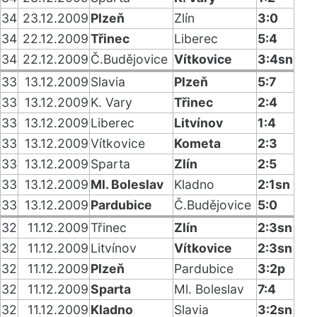
34
23.12.2009
Plzeň
Zlín
3:0
34
22.12.2009
Třinec
Liberec
5:4
34
22.12.2009
Č.Budějovice
Vítkovice
3:4sn
33
13.12.2009
Slavia
Plzeň
5:7
33
13.12.2009
K. Vary
Třinec
2:4
33
13.12.2009
Liberec
Litvínov
1:4
33
13.12.2009
Vítkovice
Kometa
2:3
33
13.12.2009
Sparta
Zlín
2:5
33
13.12.2009
Ml. Boleslav
Kladno
2:1sn
33
13.12.2009
Pardubice
Č.Budějovice
5:0
32
11.12.2009
Třinec
Zlín
2:3sn
32
11.12.2009
Litvínov
Vítkovice
2:3sn
32
11.12.2009
Plzeň
Pardubice
3:2p
32
11.12.2009
Sparta
Ml. Boleslav
7:4
32
11.12.2009
Kladno
Slavia
3:2sn