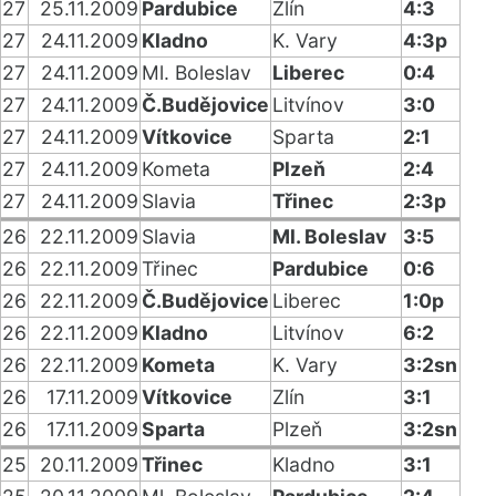
27
25.11.2009
Pardubice
Zlín
4:3
27
24.11.2009
Kladno
K. Vary
4:3p
27
24.11.2009
Ml. Boleslav
Liberec
0:4
27
24.11.2009
Č.Budějovice
Litvínov
3:0
27
24.11.2009
Vítkovice
Sparta
2:1
27
24.11.2009
Kometa
Plzeň
2:4
27
24.11.2009
Slavia
Třinec
2:3p
26
22.11.2009
Slavia
Ml. Boleslav
3:5
26
22.11.2009
Třinec
Pardubice
0:6
26
22.11.2009
Č.Budějovice
Liberec
1:0p
26
22.11.2009
Kladno
Litvínov
6:2
26
22.11.2009
Kometa
K. Vary
3:2sn
26
17.11.2009
Vítkovice
Zlín
3:1
26
17.11.2009
Sparta
Plzeň
3:2sn
25
20.11.2009
Třinec
Kladno
3:1