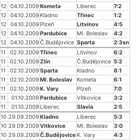
12
04.10.2009
Kometa
Liberec
7:2
12
04.10.2009
Kladno
Třinec
1:2
12
04.10.2009
Plzeň
Litvínov
4:5
12
04.10.2009
Pardubice
Ml. Boleslav
4:2
12
04.10.2009
Č.Budějovice
Sparta
2:3sn
11
02.10.2009
Třinec
Litvínov
6:2
11
02.10.2009
Zlín
Č.Budějovice
5:2
11
02.10.2009
Sparta
Kladno
8:1
11
02.10.2009
Ml. Boleslav
Kometa
6:1
11
02.10.2009
K. Vary
Plzeň
7:0
11
01.10.2009
Pardubice
Vítkovice
3:2
11
01.10.2009
Liberec
Slavia
2:5
10
29.09.2009
Kladno
Liberec
5:3
10
29.09.2009
Vítkovice
Ml. Boleslav
3:0
10
29.09.2009
Č.Budějovice
K. Vary
4:3