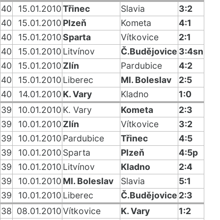
40
15.01.2010
Třinec
Slavia
3:2
40
15.01.2010
Plzeň
Kometa
4:1
40
15.01.2010
Sparta
Vítkovice
2:1
40
15.01.2010
Litvínov
Č.Budějovice
3:4sn
40
15.01.2010
Zlín
Pardubice
4:2
40
15.01.2010
Liberec
Ml. Boleslav
2:5
40
14.01.2010
K. Vary
Kladno
1:0
39
10.01.2010
K. Vary
Kometa
2:3
39
10.01.2010
Zlín
Vítkovice
3:2
39
10.01.2010
Pardubice
Třinec
4:5
39
10.01.2010
Sparta
Plzeň
4:5p
39
10.01.2010
Litvínov
Kladno
2:4
39
10.01.2010
Ml. Boleslav
Slavia
5:1
39
10.01.2010
Liberec
Č.Budějovice
2:3
38
08.01.2010
Vítkovice
K. Vary
1:2