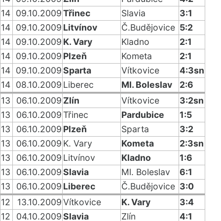
14
09.10.2009
Třinec
Slavia
3:1
14
09.10.2009
Litvínov
Č.Budějovice
5:2
14
09.10.2009
K. Vary
Kladno
2:1
14
09.10.2009
Plzeň
Kometa
2:1
14
09.10.2009
Sparta
Vítkovice
4:3sn
14
08.10.2009
Liberec
Ml. Boleslav
2:6
13
06.10.2009
Zlín
Vítkovice
3:2sn
13
06.10.2009
Třinec
Pardubice
1:5
13
06.10.2009
Plzeň
Sparta
3:2
13
06.10.2009
K. Vary
Kometa
2:3sn
13
06.10.2009
Litvínov
Kladno
1:6
13
06.10.2009
Slavia
Ml. Boleslav
6:1
13
06.10.2009
Liberec
Č.Budějovice
3:0
12
13.10.2009
Vítkovice
K. Vary
3:4
12
04.10.2009
Slavia
Zlín
4:1