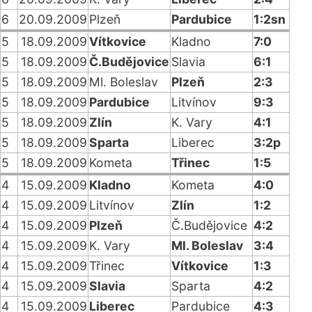
6
20.09.2009
Plzeň
Pardubice
1:2sn
5
18.09.2009
Vítkovice
Kladno
7:0
5
18.09.2009
Č.Budějovice
Slavia
6:1
5
18.09.2009
Ml. Boleslav
Plzeň
2:3
5
18.09.2009
Pardubice
Litvínov
9:3
5
18.09.2009
Zlín
K. Vary
4:1
5
18.09.2009
Sparta
Liberec
3:2p
5
18.09.2009
Kometa
Třinec
1:5
4
15.09.2009
Kladno
Kometa
4:0
4
15.09.2009
Litvínov
Zlín
1:2
4
15.09.2009
Plzeň
Č.Budějovice
4:2
4
15.09.2009
K. Vary
Ml. Boleslav
3:4
4
15.09.2009
Třinec
Vítkovice
1:3
4
15.09.2009
Slavia
Sparta
4:2
4
15.09.2009
Liberec
Pardubice
4:3