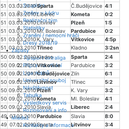
Soupiska
51
03.03.2010
Sparta
Č.Budějovice
4:1
Změny v kádru
51
03.03.2010
Liberec
Kometa
0:2
Realizační tým
51
03.03.2010
Litvínov
Plzeň
1:5
Statistiky
51
03.03.2010
Ml. Boleslav
Pardubice
0:2
Zranění / nemocní hráči
51
03.03.2010
K. Vary
Vítkovice
4:5p
Dresy 2018/19
51
03.03.2010
Třinec
Kladno
3:2sn
Zápasy
50
09.02.2010
Kladno
Sparta
2:4
Tipsport extraliga
50
09.02.2010
Přípravná utkání
Vítkovice
Pardubice
3:2
Liga mistrů
50
09.02.2010
Č.Budějovice
Zlín
6:1
Univerzitní souboj
50
09.02.2010
Litvínov
Třinec
5:2
Návštěvnost
50
09.02.2010
Plzeň
K. Vary
3:2
Tabulka
50
09.02.2010
Kometa
Ml. Boleslav
4:1
Výsledkový servis
50
09.02.2010
Slavia
Liberec
2:4
Rozlosování a info
49
07.02.2010
Pardubice
Slavia
8:0
Mládež
49
07.02.2010
Sparta
Litvínov
3:4
Kontakty a informace