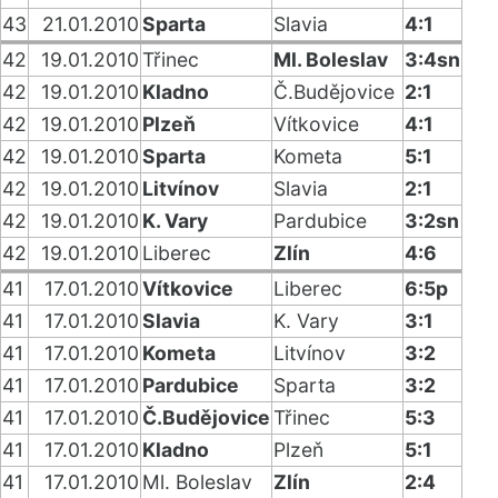
43
21.01.2010
Sparta
Slavia
4:1
42
19.01.2010
Třinec
Ml. Boleslav
3:4sn
42
19.01.2010
Kladno
Č.Budějovice
2:1
42
19.01.2010
Plzeň
Vítkovice
4:1
42
19.01.2010
Sparta
Kometa
5:1
42
19.01.2010
Litvínov
Slavia
2:1
42
19.01.2010
K. Vary
Pardubice
3:2sn
42
19.01.2010
Liberec
Zlín
4:6
41
17.01.2010
Vítkovice
Liberec
6:5p
41
17.01.2010
Slavia
K. Vary
3:1
41
17.01.2010
Kometa
Litvínov
3:2
41
17.01.2010
Pardubice
Sparta
3:2
41
17.01.2010
Č.Budějovice
Třinec
5:3
41
17.01.2010
Kladno
Plzeň
5:1
41
17.01.2010
Ml. Boleslav
Zlín
2:4