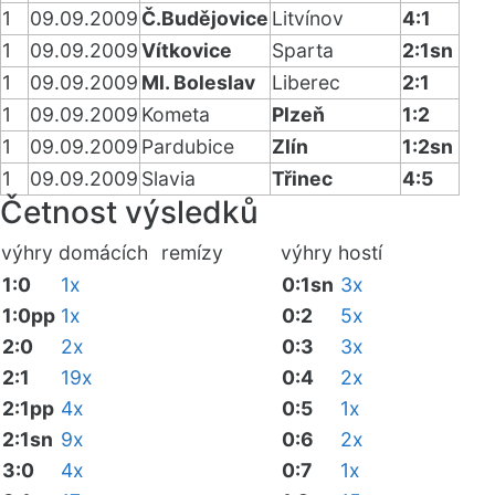
1
09.09.2009
Č.Budějovice
Litvínov
4:1
1
09.09.2009
Vítkovice
Sparta
2:1sn
1
09.09.2009
Ml. Boleslav
Liberec
2:1
1
09.09.2009
Kometa
Plzeň
1:2
1
09.09.2009
Pardubice
Zlín
1:2sn
1
09.09.2009
Slavia
Třinec
4:5
Četnost výsledků
výhry domácích
remízy
výhry hostí
1:0
1x
0:1sn
3x
1:0pp
1x
0:2
5x
2:0
2x
0:3
3x
2:1
19x
0:4
2x
2:1pp
4x
0:5
1x
2:1sn
9x
0:6
2x
3:0
4x
0:7
1x