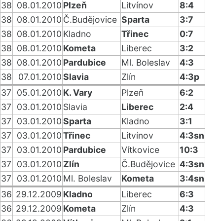
38
08.01.2010
Plzeň
Litvínov
8:4
38
08.01.2010
Č.Budějovice
Sparta
3:7
38
08.01.2010
Kladno
Třinec
0:7
38
08.01.2010
Kometa
Liberec
3:2
38
08.01.2010
Pardubice
Ml. Boleslav
4:3
38
07.01.2010
Slavia
Zlín
4:3p
37
05.01.2010
K. Vary
Plzeň
6:2
37
03.01.2010
Slavia
Liberec
2:4
37
03.01.2010
Sparta
Kladno
3:1
37
03.01.2010
Třinec
Litvínov
4:3sn
37
03.01.2010
Pardubice
Vítkovice
10:3
37
03.01.2010
Zlín
Č.Budějovice
4:3sn
37
03.01.2010
Ml. Boleslav
Kometa
3:4sn
36
29.12.2009
Kladno
Liberec
6:3
36
29.12.2009
Kometa
Zlín
4:3