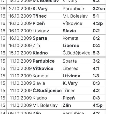
17
18.10.2009
Ml. Boleslav
K. Vary
4:2
16
27.10.2009
K. Vary
Pardubice
3:2sn
16
16.10.2009
Třinec
Ml. Boleslav
5:1
16
16.10.2009
Plzeň
Vítkovice
4:3p
16
16.10.2009
Litvínov
Slavia
0:2
16
16.10.2009
Sparta
Kometa
6:2
16
16.10.2009
Zlín
Liberec
0:4
16
15.10.2009
Kladno
Č.Budějovice
5:3
15
11.10.2009
Pardubice
Sparta
3:2
15
11.10.2009
Vítkovice
Liberec
4:1
15
11.10.2009
Kometa
Litvínov
1:3
15
11.10.2009
Slavia
K. Vary
0:3
15
11.10.2009
Č.Budějovice
Třinec
4:2
15
11.10.2009
Kladno
Plzeň
0:3
15
11.10.2009
Ml. Boleslav
Zlín
4:5p
14
09.10.2009
Zlín
Pardubice
4:2