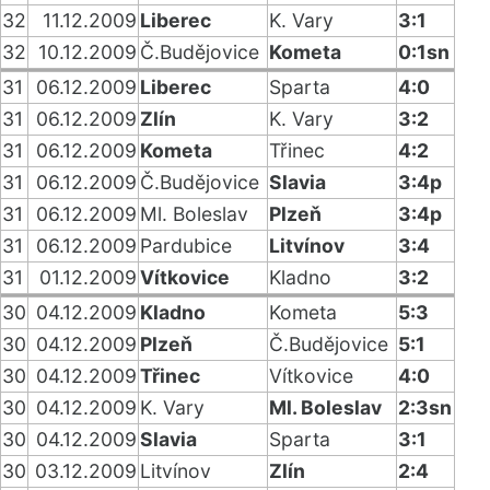
32
11.12.2009
Liberec
K. Vary
3:1
32
10.12.2009
Č.Budějovice
Kometa
0:1sn
31
06.12.2009
Liberec
Sparta
4:0
31
06.12.2009
Zlín
K. Vary
3:2
31
06.12.2009
Kometa
Třinec
4:2
31
06.12.2009
Č.Budějovice
Slavia
3:4p
31
06.12.2009
Ml. Boleslav
Plzeň
3:4p
31
06.12.2009
Pardubice
Litvínov
3:4
31
01.12.2009
Vítkovice
Kladno
3:2
30
04.12.2009
Kladno
Kometa
5:3
30
04.12.2009
Plzeň
Č.Budějovice
5:1
30
04.12.2009
Třinec
Vítkovice
4:0
30
04.12.2009
K. Vary
Ml. Boleslav
2:3sn
30
04.12.2009
Slavia
Sparta
3:1
30
03.12.2009
Litvínov
Zlín
2:4