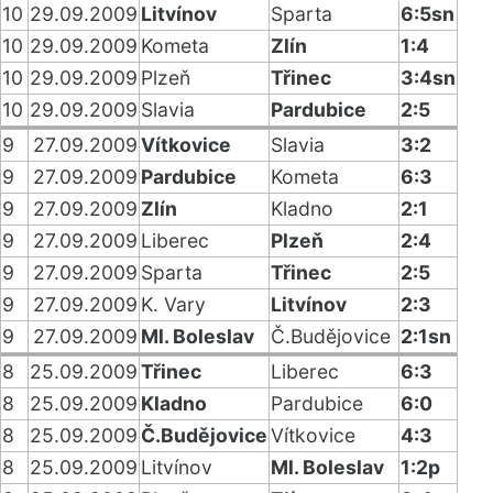
10
29.09.2009
Litvínov
Sparta
6:5sn
10
29.09.2009
Kometa
Zlín
1:4
10
29.09.2009
Plzeň
Třinec
3:4sn
10
29.09.2009
Slavia
Pardubice
2:5
9
27.09.2009
Vítkovice
Slavia
3:2
9
27.09.2009
Pardubice
Kometa
6:3
9
27.09.2009
Zlín
Kladno
2:1
9
27.09.2009
Liberec
Plzeň
2:4
9
27.09.2009
Sparta
Třinec
2:5
9
27.09.2009
K. Vary
Litvínov
2:3
9
27.09.2009
Ml. Boleslav
Č.Budějovice
2:1sn
8
25.09.2009
Třinec
Liberec
6:3
8
25.09.2009
Kladno
Pardubice
6:0
8
25.09.2009
Č.Budějovice
Vítkovice
4:3
8
25.09.2009
Litvínov
Ml. Boleslav
1:2p