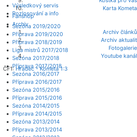
Kostka pro vás
Výsledkový servis
Karta Kometa
Rozlosování a info
Fanshop
Archiv
Sezóna 2019/2020
Archiv článků
Příprava 2019/2020
Archiv aktualit
Příprava 2018/2019
Fotogalerie
Liga mistrů 2017/2018
Youtube kanál
Sezóna 2017/2018
Příprava 2017/2018
ČF1:
Hradec - Kometa 1:3
Sezóna 2016/2017
Příprava 2016/2017
Sezóna 2015/2016
Příprava 2015/2016
Sezóna 2014/2015
Příprava 2014/2015
Sezóna 2013/2014
Příprava 2013/2014