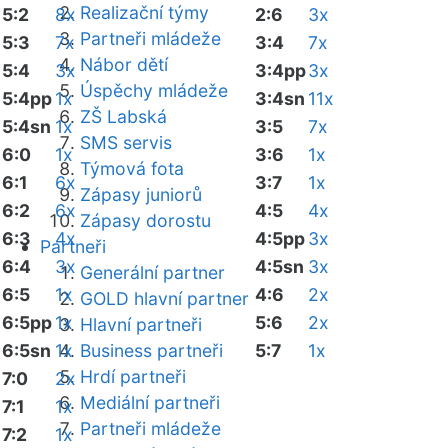
Realizační týmy
5:2
8x
2:6
3x
Partneři mládeže
5:3
7x
3:4
7x
Nábor dětí
5:4
3x
3:4pp
3x
Úspěchy mládeže
5:4pp
1x
3:4sn
11x
ZŠ Labská
5:4sn
1x
3:5
7x
SMS servis
6:0
1x
3:6
1x
Týmová fota
6:1
6x
3:7
1x
Zápasy juniorů
6:2
6x
4:5
4x
Zápasy dorostu
6:3
4x
4:5pp
3x
Partneři
6:4
3x
4:5sn
3x
Generální partner
6:5
1x
4:6
2x
GOLD hlavní partner
6:5pp
1x
5:6
2x
Hlavní partneři
6:5sn
1x
Business partneři
5:7
1x
Hrdí partneři
7:0
2x
Mediální partneři
7:1
1x
Partneři mládeže
7:2
1x