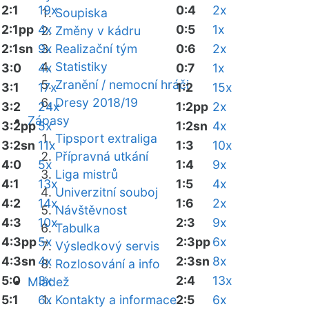
2:1
19x
0:4
2x
Soupiska
2:1pp
4x
0:5
1x
Změny v kádru
2:1sn
9x
Realizační tým
0:6
2x
Statistiky
3:0
4x
0:7
1x
Zranění / nemocní hráči
3:1
17x
1:2
15x
Dresy 2018/19
3:2
24x
1:2pp
2x
Zápasy
3:2pp
5x
1:2sn
4x
Tipsport extraliga
3:2sn
11x
1:3
10x
Přípravná utkání
4:0
5x
1:4
9x
Liga mistrů
4:1
13x
1:5
4x
Univerzitní souboj
4:2
14x
1:6
2x
Návštěvnost
4:3
10x
2:3
9x
Tabulka
4:3pp
5x
2:3pp
6x
Výsledkový servis
4:3sn
4x
2:3sn
8x
Rozlosování a info
5:0
3x
2:4
13x
Mládež
5:1
6x
Kontakty a informace
2:5
6x