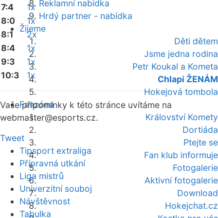
Reklamní nabídka
7:4
1x
Hrdý partner - nabídka
8:0
1x
Žijeme
8:1
2x
Děti dětem
8:4
1x
Jsme jedna rodina
9:3
1x
Petr Koukal a Kometa
10:3
1x
Chlapi ŽENÁM
Hokejová tombola
Fanzóna
Vaše připomínky k této stránce uvítáme na
Království Komety
webmaster
@esports.cz.
Dortiáda
Tweet
Ptejte se
Tipsport extraliga
Fan klub informuje
Přípravná utkání
Fotogalerie
Liga mistrů
Aktivní fotogalerie
Univerzitní souboj
Download
Návštěvnost
Hokejchat.cz
Tabulka