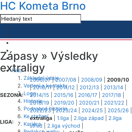
HC Kometa Brno
Zápasy »
Výsledky
extraligy
Klub
Základní údaje
2006/07
|
2007/08
|
2008/09
|
2009/10
Vedení a kontakty
|
2010/11
|
2011/12
|
2012/13
|
2013/14
|
Logo
SEZONA:
2014/15
|
2015/16
|
2016/17
|
2017/18
|
Historie
2018/19
|
2019/20
|
2020/21
|
2021/22
|
Podrobná historie
2022/23
|
2023/24
|
2024/25
|
2025/26
|
Ke stažení
extraliga
|
1.liga
|
2.liga západ
|
2.liga
LIGA:
Kariéra
střed
|
2.liga východ
|
Redakce webu