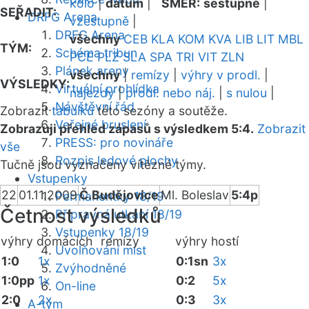
kolo
|
datum
|
SMĚR:
sestupně
|
SEŘADIT:
DRFG Arena
vzestupně
|
DRFG Arena
všechny
CEB
KLA
KOM
KVA
LIB
LIT
MBL
TÝM:
Schéma tribun
PCE
PLZ
SLA
SPA
TRI
VIT
ZLN
Plánek areny
všechny
|
remízy
|
výhry v prodl.
|
VÝSLEDKY:
Virtuální prohlídka
nájezdy
|
prodl. nebo náj.
|
s nulou
|
Návštěvní řád
Zobrazit
tabulku
této sezóny a soutěže.
Veřejné bruslení
Zobrazuji přehled zápasů s výsledkem 5:4.
Zobrazit
PRESS: pro novináře
vše
Rozpis ledové plochy
Tučně jsou vyznačeny vítězné týmy.
Vstupenky
22
01.11.2009
Č.Budějovice
Ml. Boleslav
5:4p
Permanentky 18/19
Četnost výsledků
Přípravná utkání 18/19
Vstupenky 18/19
výhry domácích
remízy
výhry hostí
Uvolňování míst
1:0
1x
0:1sn
3x
Zvýhodněné
1:0pp
1x
0:2
5x
On-line
2:0
2x
0:3
3x
A-tým