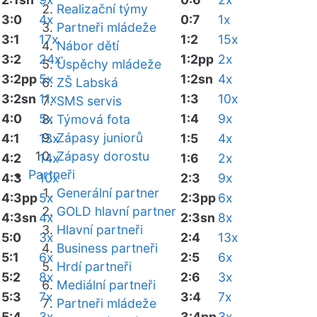
Realizační týmy
3:0
4x
0:7
1x
Partneři mládeže
3:1
17x
1:2
15x
Nábor dětí
3:2
24x
1:2pp
2x
Úspěchy mládeže
3:2pp
5x
1:2sn
4x
ZŠ Labská
3:2sn
11x
1:3
10x
SMS servis
4:0
5x
1:4
9x
Týmová fota
Zápasy juniorů
4:1
13x
1:5
4x
Zápasy dorostu
4:2
14x
1:6
2x
Partneři
4:3
10x
2:3
9x
Generální partner
4:3pp
5x
2:3pp
6x
GOLD hlavní partner
4:3sn
4x
2:3sn
8x
Hlavní partneři
5:0
3x
2:4
13x
Business partneři
5:1
6x
2:5
6x
Hrdí partneři
5:2
8x
2:6
3x
Mediální partneři
5:3
7x
3:4
7x
Partneři mládeže
5:4
3x
3:4pp
3x