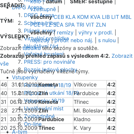
kolo
|
datum
|
SMĚR:
sestupně
|
SEŘADIT:
DRFG Arena
vzestupně
|
DRFG Arena
všechny
CEB
KLA
KOM
KVA
LIB
LIT
MBL
TÝM:
Schéma tribun
PCE
PLZ
SLA
SPA
TRI
VIT
ZLN
Plánek areny
všechny
|
remízy
|
výhry v prodl.
|
VÝSLEDKY:
Virtuální prohlídka
nájezdy
|
prodl. nebo náj.
|
s nulou
|
Návštěvní řád
Zobrazit
tabulku
této sezóny a soutěže.
Veřejné bruslení
Zobrazuji přehled zápasů s výsledkem 4:2.
Zobrazit
PRESS: pro novináře
vše
Rozpis ledové plochy
Tučně jsou vyznačeny vítězné týmy.
Vstupenky
46
31.01.2010
Kometa
Vítkovice
4:2
Permanentky 18/19
Přípravná utkání 18/19
40
15.01.2010
Zlín
Pardubice
4:2
Vstupenky 18/19
31
06.12.2009
Kometa
Třinec
4:2
Uvolňování míst
28
27.11.2009
Zlín
Ml. Boleslav
4:2
Zvýhodněné
21
30.10.2009
Pardubice
Kladno
4:2
On-line
20
25.10.2009
Třinec
K. Vary
4:2
A-tým