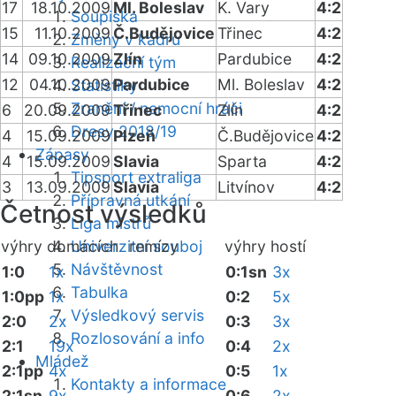
17
18.10.2009
Ml. Boleslav
K. Vary
4:2
Soupiska
15
11.10.2009
Č.Budějovice
Třinec
4:2
Změny v kádru
14
09.10.2009
Zlín
Pardubice
4:2
Realizační tým
12
04.10.2009
Pardubice
Ml. Boleslav
4:2
Statistiky
Zranění / nemocní hráči
6
20.09.2009
Třinec
Zlín
4:2
Dresy 2018/19
4
15.09.2009
Plzeň
Č.Budějovice
4:2
Zápasy
4
15.09.2009
Slavia
Sparta
4:2
Tipsport extraliga
3
13.09.2009
Slavia
Litvínov
4:2
Přípravná utkání
Četnost výsledků
Liga mistrů
výhry domácích
Univerzitní souboj
remízy
výhry hostí
Návštěvnost
1:0
1x
0:1sn
3x
Tabulka
1:0pp
1x
0:2
5x
Výsledkový servis
2:0
2x
0:3
3x
Rozlosování a info
2:1
19x
0:4
2x
Mládež
2:1pp
4x
0:5
1x
Kontakty a informace
2:1sn
9x
0:6
2x