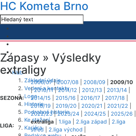
HC Kometa Brno
Zápasy »
Výsledky
extraligy
Klub
Základní údaje
2006/07
|
2007/08
|
2008/09
|
2009/10
Vedení a kontakty
|
2010/11
|
2011/12
|
2012/13
|
2013/14
|
Logo
SEZONA:
2014/15
|
2015/16
|
2016/17
|
2017/18
|
Historie
2018/19
|
2019/20
|
2020/21
|
2021/22
|
Podrobná historie
2022/23
|
2023/24
|
2024/25
|
2025/26
|
Ke stažení
extraliga
|
1.liga
|
2.liga západ
|
2.liga
LIGA:
Kariéra
střed
|
2.liga východ
|
Redakce webu