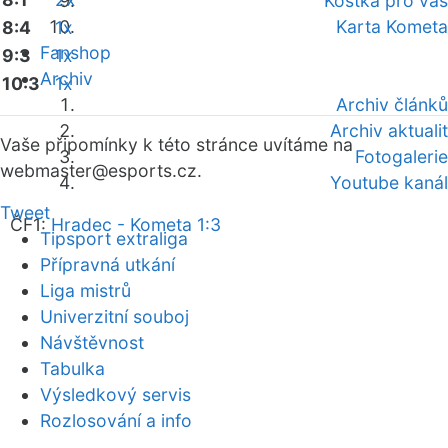
Kostka pro vás
Karta Kometa
8:4
1x
Fanshop
9:3
1x
Archiv
10:3
1x
Archiv článků
Archiv aktualit
Vaše připomínky k této stránce uvítáme na
Fotogalerie
webmaster
@esports.cz.
Youtube kanál
Tweet
ČF1:
Hradec - Kometa 1:3
Tipsport extraliga
Přípravná utkání
Liga mistrů
Univerzitní souboj
Návštěvnost
Tabulka
Výsledkový servis
Rozlosování a info