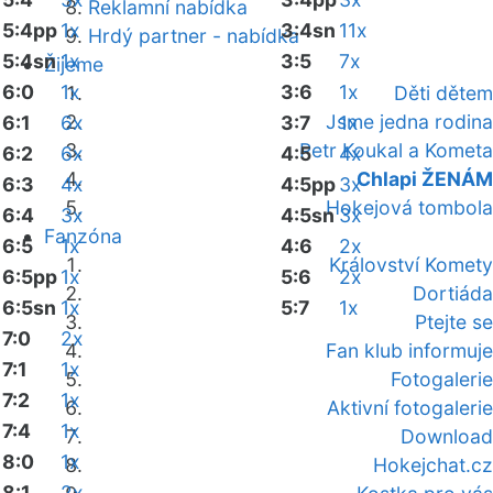
Reklamní nabídka
5:4pp
1x
3:4sn
11x
Hrdý partner - nabídka
5:4sn
1x
3:5
7x
Žijeme
6:0
1x
3:6
1x
Děti dětem
Jsme jedna rodina
6:1
6x
3:7
1x
Petr Koukal a Kometa
6:2
6x
4:5
4x
Chlapi ŽENÁM
6:3
4x
4:5pp
3x
Hokejová tombola
6:4
3x
4:5sn
3x
Fanzóna
6:5
1x
4:6
2x
Království Komety
6:5pp
1x
5:6
2x
Dortiáda
6:5sn
1x
5:7
1x
Ptejte se
7:0
2x
Fan klub informuje
7:1
1x
Fotogalerie
7:2
1x
Aktivní fotogalerie
7:4
1x
Download
8:0
1x
Hokejchat.cz
8:1
2x