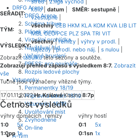
střed
|
2.liga východ
|
DRFG Arena
kolo
|
datum
|
SMĚR:
sestupně
|
SEŘADIT:
DRFG Arena
vzestupně
|
Schéma tribun
všechny
CEB
HKM
KLA
KOM
KVA
LIB
LIT
TÝM:
Plánek areny
MBL
OLO
PCE
PLZ
SPA
TRI
VIT
Virtuální prohlídka
všechny
|
remízy
|
výhry v prodl.
|
VÝSLEDKY:
Návštěvní řád
nájezdy
|
prodl. nebo náj.
|
s nulou
|
Veřejné bruslení
Zobrazit
tabulku
této sezóny a soutěže.
PRESS: pro novináře
Zobrazuji přehled zápasů s výsledkem 8:7.
Zobrazit
Rozpis ledové plochy
vše
Vstupenky
Tučně jsou vyznačeny vítězné týmy.
Permanentky 18/19
17
01.11.2022
Hr. Králové
Kladno
8:7p
Přípravná utkání 18/19
Četnost výsledků
Vstupenky 18/19
Uvolňování míst
výhry domácích
remízy
výhry hostí
Zvýhodněné
1:0
5x
0:1
5x
On-line
1:0pp
1x
0:1sn
1x
A-tým