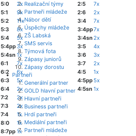
5:0
2x
Realizační týmy
2:5
7x
Partneři mládeže
5:1
9x
2:6
2x
Nábor dětí
5:2
11x
3:4
7x
Úspěchy mládeže
5:3
8x
3:4pp
7x
ZŠ Labská
5:4
5x
3:4sn
2x
SMS servis
5:4pp
3x
3:5
4x
Týmová fota
5:4sn
1x
3:6
3x
Zápasy juniorů
6:1
7x
3:7
2x
Zápasy dorostu
6:2
6x
4:5
1x
Partneři
6:3
5x
4:5pp
5x
Generální partner
6:4
2x
4:5sn
1x
GOLD hlavní partner
7:2
2x
Hlavní partneři
7:3
2x
Business partneři
7:4
1x
Hrdí partneři
Mediální partneři
8:0
1x
Partneři mládeže
8:7pp
1x