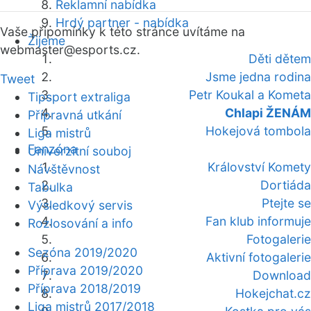
Reklamní nabídka
Hrdý partner - nabídka
Vaše připomínky k této stránce uvítáme na
Žijeme
webmaster
@esports.cz.
Děti dětem
Jsme jedna rodina
Tweet
Petr Koukal a Kometa
Tipsport extraliga
Chlapi ŽENÁM
Přípravná utkání
Hokejová tombola
Liga mistrů
Fanzóna
Univerzitní souboj
Království Komety
Návštěvnost
Dortiáda
Tabulka
Ptejte se
Výsledkový servis
Fan klub informuje
Rozlosování a info
Fotogalerie
Sezóna 2019/2020
Aktivní fotogalerie
Příprava 2019/2020
Download
Příprava 2018/2019
Hokejchat.cz
Liga mistrů 2017/2018