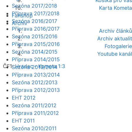
Kostka pro vás
Sezóna 2017/2018
Karta Kometa
Příprava 2017/2018
Fanshop
Sezóna 2016/2017
Archiv
Příprava 2016/2017
Archiv článků
Sezóna 2015/2016
Archiv aktualit
Příprava 2015/2016
Fotogalerie
Sezóna 2014/2015
Youtube kanál
Příprava 2014/2015
ČF1:
Hradec - Kometa 1:3
Sezóna 2013/2014
Příprava 2013/2014
Sezóna 2012/2013
Příprava 2012/2013
EHT 2012
Sezóna 2011/2012
Příprava 2011/2012
EHT 2011
Sezóna 2010/2011