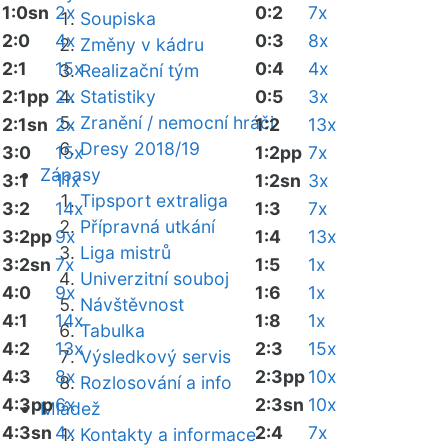
1:0sn
2x
0:2
7x
Soupiska
2:0
4x
0:3
8x
Změny v kádru
2:1
15x
0:4
4x
Realizační tým
2:1pp
2x
Statistiky
0:5
3x
Zranění / nemocní hráči
2:1sn
2x
1:2
13x
Dresy 2018/19
3:0
15x
1:2pp
7x
Zápasy
3:1
11x
1:2sn
3x
Tipsport extraliga
3:2
14x
1:3
7x
Přípravná utkání
3:2pp
9x
1:4
13x
Liga mistrů
3:2sn
7x
1:5
1x
Univerzitní souboj
4:0
9x
1:6
1x
Návštěvnost
4:1
14x
1:8
1x
Tabulka
4:2
13x
2:3
15x
Výsledkový servis
4:3
8x
2:3pp
10x
Rozlosování a info
4:3pp
6x
2:3sn
10x
Mládež
4:3sn
4x
2:4
7x
Kontakty a informace