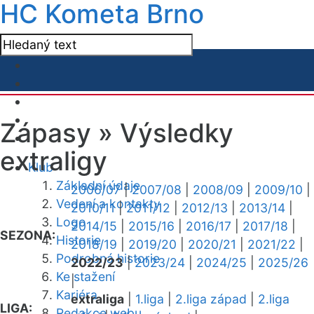
HC Kometa Brno
Zápasy »
Výsledky
extraligy
Klub
Základní údaje
2006/07
|
2007/08
|
2008/09
|
2009/10
|
Vedení a kontakty
2010/11
|
2011/12
|
2012/13
|
2013/14
|
Logo
2014/15
|
2015/16
|
2016/17
|
2017/18
|
SEZONA:
Historie
2018/19
|
2019/20
|
2020/21
|
2021/22
|
Podrobná historie
2022/23
|
2023/24
|
2024/25
|
2025/26
Ke stažení
|
Kariéra
extraliga
|
1.liga
|
2.liga západ
|
2.liga
LIGA:
Redakce webu