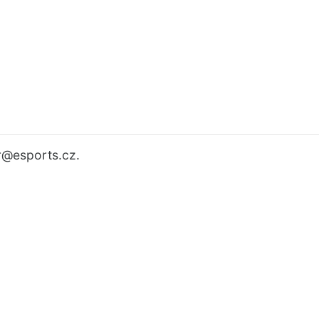
r
@esports.cz.