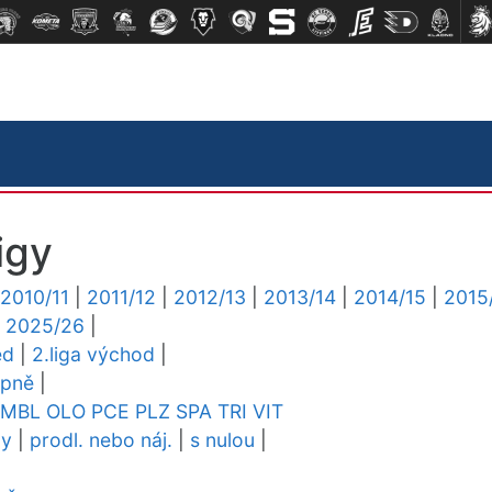
igy
2010/11
|
2011/12
|
2012/13
|
2013/14
|
2014/15
|
2015
|
2025/26
|
ed
|
2.liga východ
|
upně
|
MBL
OLO
PCE
PLZ
SPA
TRI
VIT
dy
|
prodl. nebo náj.
|
s nulou
|