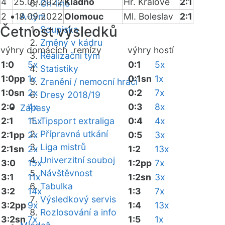
4
25.09.2022
Kladno
Hr. Králové
2:1
On-line
2
18.09.2022
A-tým
Olomouc
Ml. Boleslav
2:1
Četnost výsledků
Soupiska
Změny v kádru
výhry domácích
remízy
výhry hostí
Realizační tým
1:0
5x
0:1
5x
Statistiky
1:0pp
1x
0:1sn
1x
Zranění / nemocní hráči
1:0sn
2x
0:2
7x
Dresy 2018/19
2:0
4x
0:3
8x
Zápasy
2:1
15x
Tipsport extraliga
0:4
4x
Přípravná utkání
2:1pp
2x
0:5
3x
Liga mistrů
2:1sn
2x
1:2
13x
Univerzitní souboj
3:0
15x
1:2pp
7x
Návštěvnost
3:1
11x
1:2sn
3x
Tabulka
3:2
14x
1:3
7x
Výsledkový servis
3:2pp
9x
1:4
13x
Rozlosování a info
3:2sn
7x
1:5
1x