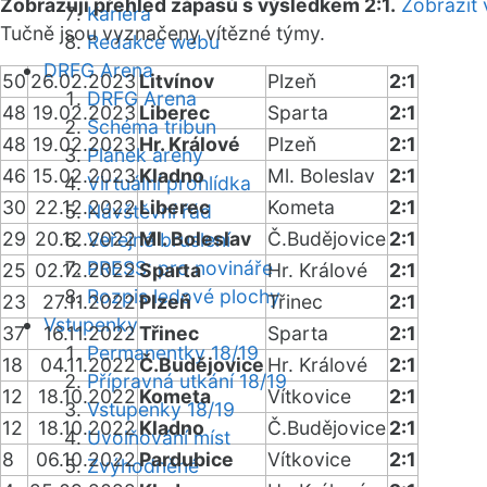
Zobrazuji přehled zápasů s výsledkem 2:1.
Zobrazit 
Kariéra
Tučně jsou vyznačeny vítězné týmy.
Redakce webu
DRFG Arena
50
26.02.2023
Litvínov
Plzeň
2:1
DRFG Arena
48
19.02.2023
Liberec
Sparta
2:1
Schéma tribun
48
19.02.2023
Hr. Králové
Plzeň
2:1
Plánek areny
46
15.02.2023
Kladno
Ml. Boleslav
2:1
Virtuální prohlídka
30
22.12.2022
Liberec
Kometa
2:1
Návštěvní řád
29
20.12.2022
Ml. Boleslav
Č.Budějovice
2:1
Veřejné bruslení
PRESS: pro novináře
25
02.12.2022
Sparta
Hr. Králové
2:1
Rozpis ledové plochy
23
27.11.2022
Plzeň
Třinec
2:1
Vstupenky
37
16.11.2022
Třinec
Sparta
2:1
Permanentky 18/19
18
04.11.2022
Č.Budějovice
Hr. Králové
2:1
Přípravná utkání 18/19
12
18.10.2022
Kometa
Vítkovice
2:1
Vstupenky 18/19
12
18.10.2022
Kladno
Č.Budějovice
2:1
Uvolňování míst
8
06.10.2022
Pardubice
Vítkovice
2:1
Zvýhodněné