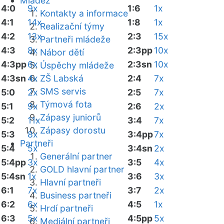
Mládež
4:0
9x
1:6
1x
Kontakty a informace
4:1
14x
1:8
1x
Realizační týmy
4:2
13x
2:3
15x
Partneři mládeže
4:3
8x
2:3pp
10x
Nábor dětí
4:3pp
6x
2:3sn
10x
Úspěchy mládeže
4:3sn
4x
ZŠ Labská
2:4
7x
SMS servis
5:0
2x
2:5
7x
Týmová fota
5:1
9x
2:6
2x
Zápasy juniorů
5:2
11x
3:4
7x
Zápasy dorostu
5:3
8x
3:4pp
7x
Partneři
5:4
5x
3:4sn
2x
Generální partner
5:4pp
3x
3:5
4x
GOLD hlavní partner
5:4sn
1x
3:6
3x
Hlavní partneři
6:1
7x
3:7
2x
Business partneři
6:2
6x
4:5
1x
Hrdí partneři
6:3
5x
4:5pp
5x
Mediální partneři