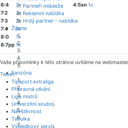
6:4
2x
4:5sn
1x
Partneři mládeže
7:2
2x
Reklamní nabídka
7:3
2x
Hrdý partner - nabídka
Žijeme
7:4
1x
8:0
1x
8:7pp
1x
Vaše připomínky k této stránce uvítáme na webmaste
Fanzóna
Tweet
Tipsport extraliga
Přípravná utkání
Liga mistrů
Univerzitní souboj
Návštěvnost
Tabulka
Výsledkový servis