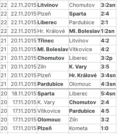
22
22.11.2015
Litvínov
Chomutov
3:2sn
22
22.11.2015
Plzeň
Sparta
2:4
22
22.11.2015
Liberec
Pardubice
2:1
22
22.11.2015
Hr. Králové
Ml. Boleslav
1:2sn
21
20.11.2015
Třinec
Litvínov
4:2
21
20.11.2015
Ml. Boleslav
Vítkovice
4:2
21
20.11.2015
Chomutov
Liberec
3:2p
21
20.11.2015
Zlín
K. Vary
3:5
21
20.11.2015
Plzeň
Hr. Králové
3:4sn
21
20.11.2015
Pardubice
Olomouc
4:3sn
20
18.11.2015
Sparta
Liberec
5:4sn
20
17.11.2015
K. Vary
Chomutov
2:4
20
17.11.2015
Vítkovice
Pardubice
4:5
20
17.11.2015
Olomouc
Zlín
3:2
20
17.11.2015
Plzeň
Kometa
1:0