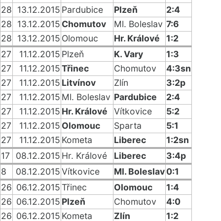
28
13.12.2015
Pardubice
Plzeň
2:4
28
13.12.2015
Chomutov
Ml. Boleslav
7:6
28
13.12.2015
Olomouc
Hr. Králové
1:2
27
11.12.2015
Plzeň
K. Vary
1:3
27
11.12.2015
Třinec
Chomutov
4:3sn
27
11.12.2015
Litvínov
Zlín
3:2p
27
11.12.2015
Ml. Boleslav
Pardubice
2:4
27
11.12.2015
Hr. Králové
Vítkovice
5:2
27
11.12.2015
Olomouc
Sparta
5:1
27
11.12.2015
Kometa
Liberec
1:2sn
17
08.12.2015
Hr. Králové
Liberec
3:4p
8
08.12.2015
Vítkovice
Ml. Boleslav
0:1
26
06.12.2015
Třinec
Olomouc
1:4
26
06.12.2015
Plzeň
Chomutov
4:0
26
06.12.2015
Kometa
Zlín
1:2