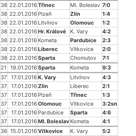
38
22.01.2016
Třinec
Ml. Boleslav
7:0
38
22.01.2016
Plzeň
Zlín
1:4
38
22.01.2016
Litvínov
Olomouc
1:2
38
22.01.2016
Hr. Králové
K. Vary
4:2
38
22.01.2016
Kometa
Pardubice
2:3
38
22.01.2016
Liberec
Vítkovice
2:0
38
22.01.2016
Sparta
Chomutov
7:1
21
19.01.2016
Sparta
Kometa
9:3
37
17.01.2016
K. Vary
Litvínov
4:3
37
17.01.2016
Zlín
Liberec
2:1
37
17.01.2016
Plzeň
Třinec
1:3
37
17.01.2016
Olomouc
Vítkovice
3:2sn
37
17.01.2016
Pardubice
Sparta
4:6
37
17.01.2016
Ml. Boleslav
Kometa
4:1
36
15.01.2016
Vítkovice
K. Vary
5:2