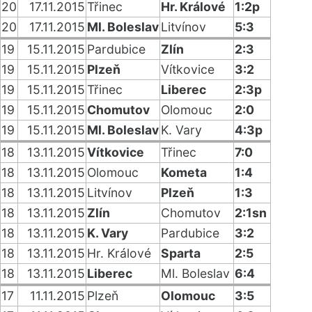
20
17.11.2015
Třinec
Hr. Králové
1:2p
20
17.11.2015
Ml. Boleslav
Litvínov
5:3
19
15.11.2015
Pardubice
Zlín
2:3
19
15.11.2015
Plzeň
Vítkovice
3:2
19
15.11.2015
Třinec
Liberec
2:3p
19
15.11.2015
Chomutov
Olomouc
2:0
19
15.11.2015
Ml. Boleslav
K. Vary
4:3p
18
13.11.2015
Vítkovice
Třinec
7:0
18
13.11.2015
Olomouc
Kometa
1:4
18
13.11.2015
Litvínov
Plzeň
1:3
18
13.11.2015
Zlín
Chomutov
2:1sn
18
13.11.2015
K. Vary
Pardubice
3:2
18
13.11.2015
Hr. Králové
Sparta
2:5
18
13.11.2015
Liberec
Ml. Boleslav
6:4
17
11.11.2015
Plzeň
Olomouc
3:5