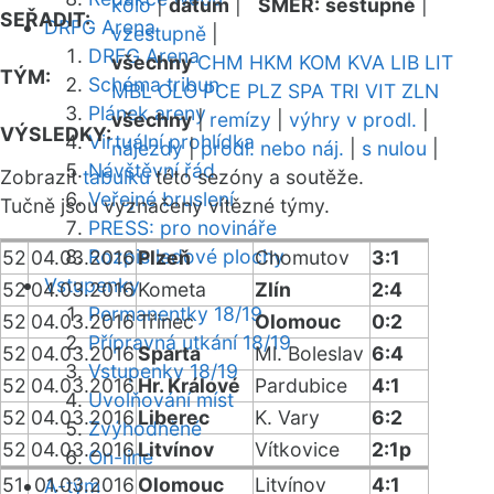
kolo
|
datum
|
SMĚR:
sestupně
|
SEŘADIT:
DRFG Arena
vzestupně
|
DRFG Arena
všechny
CHM
HKM
KOM
KVA
LIB
LIT
TÝM:
Schéma tribun
MBL
OLO
PCE
PLZ
SPA
TRI
VIT
ZLN
Plánek areny
všechny
|
remízy
|
výhry v prodl.
|
VÝSLEDKY:
Virtuální prohlídka
nájezdy
|
prodl. nebo náj.
|
s nulou
|
Návštěvní řád
Zobrazit
tabulku
této sezóny a soutěže.
Veřejné bruslení
Tučně jsou vyznačeny vítězné týmy.
PRESS: pro novináře
Rozpis ledové plochy
52
04.03.2016
Plzeň
Chomutov
3:1
Vstupenky
52
04.03.2016
Kometa
Zlín
2:4
Permanentky 18/19
52
04.03.2016
Třinec
Olomouc
0:2
Přípravná utkání 18/19
52
04.03.2016
Sparta
Ml. Boleslav
6:4
Vstupenky 18/19
52
04.03.2016
Hr. Králové
Pardubice
4:1
Uvolňování míst
52
04.03.2016
Liberec
K. Vary
6:2
Zvýhodněné
52
04.03.2016
Litvínov
Vítkovice
2:1p
On-line
51
01.03.2016
Olomouc
Litvínov
4:1
A-tým