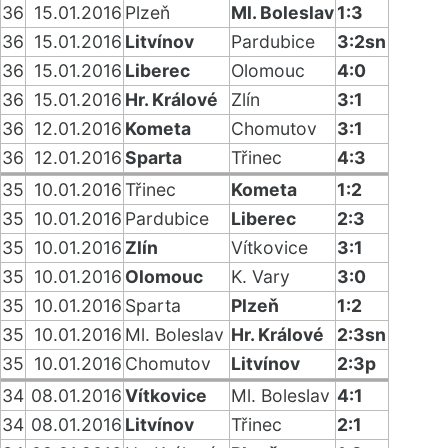
36
15.01.2016
Plzeň
Ml. Boleslav
1:3
36
15.01.2016
Litvínov
Pardubice
3:2sn
36
15.01.2016
Liberec
Olomouc
4:0
36
15.01.2016
Hr. Králové
Zlín
3:1
36
12.01.2016
Kometa
Chomutov
3:1
36
12.01.2016
Sparta
Třinec
4:3
35
10.01.2016
Třinec
Kometa
1:2
35
10.01.2016
Pardubice
Liberec
2:3
35
10.01.2016
Zlín
Vítkovice
3:1
35
10.01.2016
Olomouc
K. Vary
3:0
35
10.01.2016
Sparta
Plzeň
1:2
35
10.01.2016
Ml. Boleslav
Hr. Králové
2:3sn
35
10.01.2016
Chomutov
Litvínov
2:3p
34
08.01.2016
Vítkovice
Ml. Boleslav
4:1
34
08.01.2016
Litvínov
Třinec
2:1