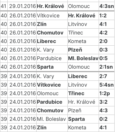
41
29.01.2016
Hr. Králové
Olomouc
4:3sn
40
26.01.2016
Vítkovice
Hr. Králové
1:2
40
26.01.2016
Zlín
Litvínov
4:1
40
26.01.2016
Chomutov
Třinec
4:2
40
26.01.2016
Liberec
Kometa
2:0
40
26.01.2016
K. Vary
Plzeň
0:3
40
26.01.2016
Pardubice
Ml. Boleslav
0:5
40
26.01.2016
Sparta
Olomouc
2:1sn
39
24.01.2016
K. Vary
Liberec
2:7
39
24.01.2016
Vítkovice
Litvínov
5:4sn
39
24.01.2016
Olomouc
Třinec
1:2p
39
24.01.2016
Pardubice
Hr. Králové
3:2
39
24.01.2016
Chomutov
Plzeň
4:3
39
24.01.2016
Ml. Boleslav
Sparta
0:2
39
24.01.2016
Zlín
Kometa
4:1