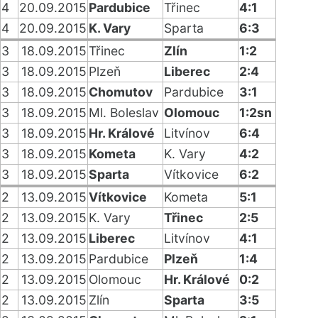
4
20.09.2015
Pardubice
Třinec
4:1
4
20.09.2015
K. Vary
Sparta
6:3
3
18.09.2015
Třinec
Zlín
1:2
3
18.09.2015
Plzeň
Liberec
2:4
3
18.09.2015
Chomutov
Pardubice
3:1
3
18.09.2015
Ml. Boleslav
Olomouc
1:2sn
3
18.09.2015
Hr. Králové
Litvínov
6:4
3
18.09.2015
Kometa
K. Vary
4:2
3
18.09.2015
Sparta
Vítkovice
6:2
2
13.09.2015
Vítkovice
Kometa
5:1
2
13.09.2015
K. Vary
Třinec
2:5
2
13.09.2015
Liberec
Litvínov
4:1
2
13.09.2015
Pardubice
Plzeň
1:4
2
13.09.2015
Olomouc
Hr. Králové
0:2
2
13.09.2015
Zlín
Sparta
3:5