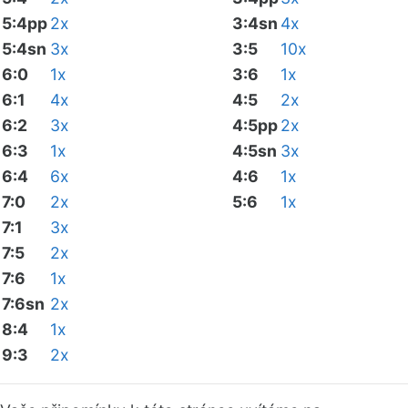
5:4pp
2x
3:4sn
4x
5:4sn
3x
3:5
10x
6:0
1x
3:6
1x
6:1
4x
4:5
2x
6:2
3x
4:5pp
2x
6:3
1x
4:5sn
3x
6:4
6x
4:6
1x
7:0
2x
5:6
1x
7:1
3x
7:5
2x
7:6
1x
7:6sn
2x
8:4
1x
9:3
2x