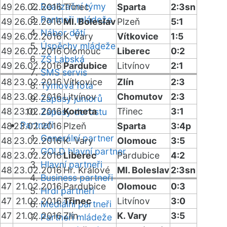
Realizační týmy
49
26.02.2016
Třinec
Sparta
2:3sn
Partneři mládeže
49
26.02.2016
Ml. Boleslav
Plzeň
5:1
Nábor dětí
49
26.02.2016
K. Vary
Vítkovice
1:5
Úspěchy mládeže
49
26.02.2016
Olomouc
Liberec
0:2
ZŠ Labská
49
26.02.2016
Pardubice
Litvínov
2:1
SMS servis
48
23.02.2016
Vítkovice
Zlín
2:3
Týmová fota
48
23.02.2016
Litvínov
Chomutov
2:3
Zápasy juniorů
48
23.02.2016
Kometa
Třinec
3:1
Zápasy dorostu
Partneři
48
23.02.2016
Plzeň
Sparta
3:4p
Generální partner
48
23.02.2016
K. Vary
Olomouc
3:5
GOLD hlavní partner
48
23.02.2016
Liberec
Pardubice
4:2
Hlavní partneři
48
23.02.2016
Hr. Králové
Ml. Boleslav
2:3sn
Business partneři
47
21.02.2016
Pardubice
Olomouc
0:3
Hrdí partneři
47
21.02.2016
Třinec
Litvínov
3:0
Mediální partneři
47
21.02.2016
Zlín
K. Vary
3:5
Partneři mládeže