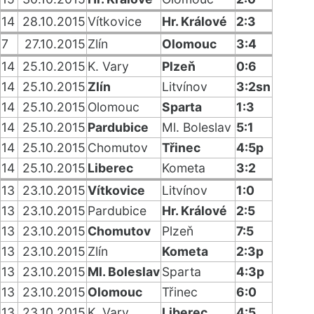
14
28.10.2015
Vítkovice
Hr. Králové
2:3
7
27.10.2015
Zlín
Olomouc
3:4
14
25.10.2015
K. Vary
Plzeň
0:6
14
25.10.2015
Zlín
Litvínov
3:2sn
14
25.10.2015
Olomouc
Sparta
1:3
14
25.10.2015
Pardubice
Ml. Boleslav
5:1
14
25.10.2015
Chomutov
Třinec
4:5p
14
25.10.2015
Liberec
Kometa
3:2
13
23.10.2015
Vítkovice
Litvínov
1:0
13
23.10.2015
Pardubice
Hr. Králové
2:5
13
23.10.2015
Chomutov
Plzeň
7:5
13
23.10.2015
Zlín
Kometa
2:3p
13
23.10.2015
Ml. Boleslav
Sparta
4:3p
13
23.10.2015
Olomouc
Třinec
6:0
13
23.10.2015
K. Vary
Liberec
4:5