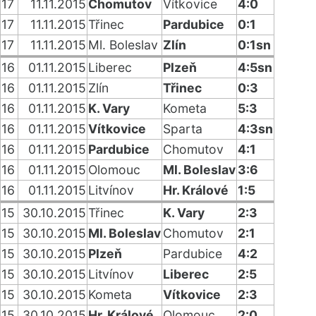
17
11.11.2015
Chomutov
Vítkovice
4:0
17
11.11.2015
Třinec
Pardubice
0:1
17
11.11.2015
Ml. Boleslav
Zlín
0:1sn
16
01.11.2015
Liberec
Plzeň
4:5sn
16
01.11.2015
Zlín
Třinec
0:3
16
01.11.2015
K. Vary
Kometa
5:3
16
01.11.2015
Vítkovice
Sparta
4:3sn
16
01.11.2015
Pardubice
Chomutov
4:1
16
01.11.2015
Olomouc
Ml. Boleslav
3:6
16
01.11.2015
Litvínov
Hr. Králové
1:5
15
30.10.2015
Třinec
K. Vary
2:3
15
30.10.2015
Ml. Boleslav
Chomutov
2:1
15
30.10.2015
Plzeň
Pardubice
4:2
15
30.10.2015
Litvínov
Liberec
2:5
15
30.10.2015
Kometa
Vítkovice
2:3
15
30.10.2015
Hr. Králové
Olomouc
2:0