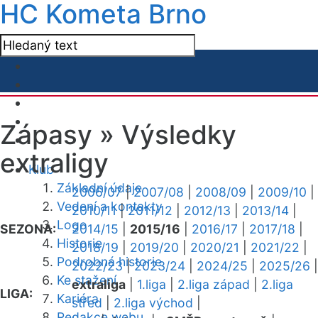
HC Kometa Brno
Zápasy »
Výsledky
extraligy
Klub
Základní údaje
2006/07
|
2007/08
|
2008/09
|
2009/10
|
Vedení a kontakty
2010/11
|
2011/12
|
2012/13
|
2013/14
|
Logo
SEZONA:
2014/15
|
2015/16
|
2016/17
|
2017/18
|
Historie
2018/19
|
2019/20
|
2020/21
|
2021/22
|
Podrobná historie
2022/23
|
2023/24
|
2024/25
|
2025/26
|
Ke stažení
extraliga
|
1.liga
|
2.liga západ
|
2.liga
LIGA:
Kariéra
střed
|
2.liga východ
|
Redakce webu