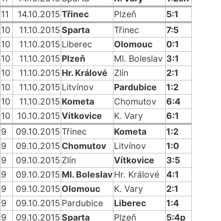
11
14.10.2015
Třinec
Plzeň
5:1
10
11.10.2015
Sparta
Třinec
7:5
10
11.10.2015
Liberec
Olomouc
0:1
10
11.10.2015
Plzeň
Ml. Boleslav
3:1
10
11.10.2015
Hr. Králové
Zlín
2:1
10
11.10.2015
Litvínov
Pardubice
1:2
10
11.10.2015
Kometa
Chomutov
6:4
10
10.10.2015
Vítkovice
K. Vary
6:1
9
09.10.2015
Třinec
Kometa
1:2
9
09.10.2015
Chomutov
Litvínov
1:0
9
09.10.2015
Zlín
Vítkovice
3:5
9
09.10.2015
Ml. Boleslav
Hr. Králové
4:1
9
09.10.2015
Olomouc
K. Vary
2:1
9
09.10.2015
Pardubice
Liberec
1:4
9
09.10.2015
Sparta
Plzeň
5:4p