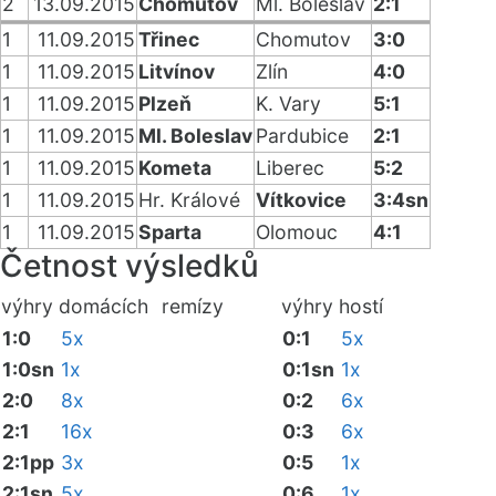
2
13.09.2015
Chomutov
Ml. Boleslav
2:1
1
11.09.2015
Třinec
Chomutov
3:0
1
11.09.2015
Litvínov
Zlín
4:0
1
11.09.2015
Plzeň
K. Vary
5:1
1
11.09.2015
Ml. Boleslav
Pardubice
2:1
1
11.09.2015
Kometa
Liberec
5:2
1
11.09.2015
Hr. Králové
Vítkovice
3:4sn
1
11.09.2015
Sparta
Olomouc
4:1
Četnost výsledků
výhry domácích
remízy
výhry hostí
1:0
5x
0:1
5x
1:0sn
1x
0:1sn
1x
2:0
8x
0:2
6x
2:1
16x
0:3
6x
2:1pp
3x
0:5
1x
2:1sn
5x
0:6
1x