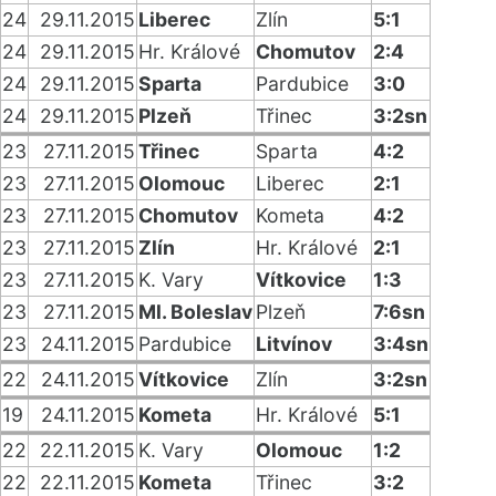
24
29.11.2015
Liberec
Zlín
5:1
24
29.11.2015
Hr. Králové
Chomutov
2:4
24
29.11.2015
Sparta
Pardubice
3:0
24
29.11.2015
Plzeň
Třinec
3:2sn
23
27.11.2015
Třinec
Sparta
4:2
23
27.11.2015
Olomouc
Liberec
2:1
23
27.11.2015
Chomutov
Kometa
4:2
23
27.11.2015
Zlín
Hr. Králové
2:1
23
27.11.2015
K. Vary
Vítkovice
1:3
23
27.11.2015
Ml. Boleslav
Plzeň
7:6sn
23
24.11.2015
Pardubice
Litvínov
3:4sn
22
24.11.2015
Vítkovice
Zlín
3:2sn
19
24.11.2015
Kometa
Hr. Králové
5:1
22
22.11.2015
K. Vary
Olomouc
1:2
22
22.11.2015
Kometa
Třinec
3:2