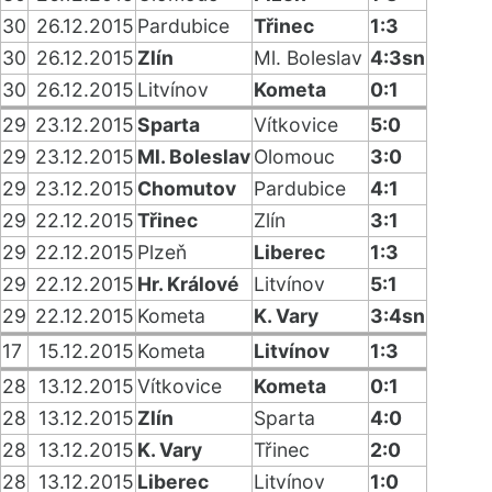
30
26.12.2015
Pardubice
Třinec
1:3
30
26.12.2015
Zlín
Ml. Boleslav
4:3sn
30
26.12.2015
Litvínov
Kometa
0:1
29
23.12.2015
Sparta
Vítkovice
5:0
29
23.12.2015
Ml. Boleslav
Olomouc
3:0
29
23.12.2015
Chomutov
Pardubice
4:1
29
22.12.2015
Třinec
Zlín
3:1
29
22.12.2015
Plzeň
Liberec
1:3
29
22.12.2015
Hr. Králové
Litvínov
5:1
29
22.12.2015
Kometa
K. Vary
3:4sn
17
15.12.2015
Kometa
Litvínov
1:3
28
13.12.2015
Vítkovice
Kometa
0:1
28
13.12.2015
Zlín
Sparta
4:0
28
13.12.2015
K. Vary
Třinec
2:0
28
13.12.2015
Liberec
Litvínov
1:0