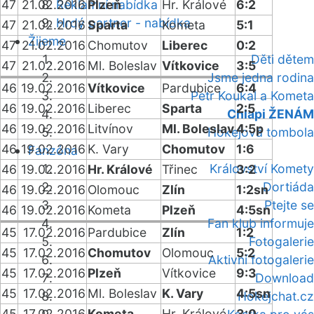
47
21.02.2016
Reklamní nabídka
Plzeň
Hr. Králové
6:2
Hrdý partner - nabídka
47
21.02.2016
Sparta
Kometa
5:1
Žijeme
47
21.02.2016
Chomutov
Liberec
0:2
Děti dětem
47
21.02.2016
Ml. Boleslav
Vítkovice
3:5
Jsme jedna rodina
46
19.02.2016
Vítkovice
Pardubice
6:4
Petr Koukal a Kometa
46
19.02.2016
Liberec
Sparta
2:5
Chlapi ŽENÁM
46
19.02.2016
Litvínov
Ml. Boleslav
4:5p
Hokejová tombola
46
19.02.2016
K. Vary
Chomutov
1:6
Fanzóna
Království Komety
46
19.02.2016
Hr. Králové
Třinec
3:2
Dortiáda
46
19.02.2016
Olomouc
Zlín
1:2sn
Ptejte se
46
19.02.2016
Kometa
Plzeň
4:5sn
Fan klub informuje
45
17.02.2016
Pardubice
Zlín
1:2
Fotogalerie
45
17.02.2016
Chomutov
Olomouc
5:2
Aktivní fotogalerie
45
17.02.2016
Plzeň
Vítkovice
9:3
Download
45
17.02.2016
Ml. Boleslav
K. Vary
4:5sn
Hokejchat.cz
45
17.02.2016
Kometa
Hr. Králové
3:0