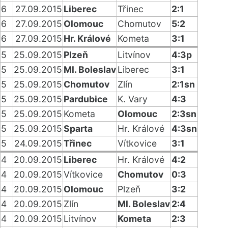
6
27.09.2015
Liberec
Třinec
2:1
6
27.09.2015
Olomouc
Chomutov
5:2
6
27.09.2015
Hr. Králové
Kometa
3:1
5
25.09.2015
Plzeň
Litvínov
4:3p
5
25.09.2015
Ml. Boleslav
Liberec
3:1
5
25.09.2015
Chomutov
Zlín
2:1sn
5
25.09.2015
Pardubice
K. Vary
4:3
5
25.09.2015
Kometa
Olomouc
2:3sn
5
25.09.2015
Sparta
Hr. Králové
4:3sn
5
24.09.2015
Třinec
Vítkovice
3:1
4
20.09.2015
Liberec
Hr. Králové
4:2
4
20.09.2015
Vítkovice
Chomutov
0:3
4
20.09.2015
Olomouc
Plzeň
3:2
4
20.09.2015
Zlín
Ml. Boleslav
2:4
4
20.09.2015
Litvínov
Kometa
2:3