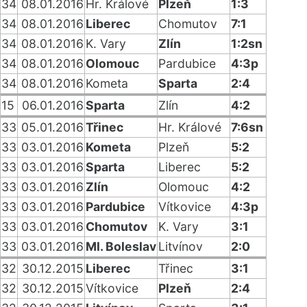
34
08.01.2016
Hr. Králové
Plzeň
1:3
34
08.01.2016
Liberec
Chomutov
7:1
34
08.01.2016
K. Vary
Zlín
1:2sn
34
08.01.2016
Olomouc
Pardubice
4:3p
34
08.01.2016
Kometa
Sparta
2:4
15
06.01.2016
Sparta
Zlín
4:2
33
05.01.2016
Třinec
Hr. Králové
7:6sn
33
03.01.2016
Kometa
Plzeň
5:2
33
03.01.2016
Sparta
Liberec
5:2
33
03.01.2016
Zlín
Olomouc
4:2
33
03.01.2016
Pardubice
Vítkovice
4:3p
33
03.01.2016
Chomutov
K. Vary
3:1
33
03.01.2016
Ml. Boleslav
Litvínov
2:0
32
30.12.2015
Liberec
Třinec
3:1
32
30.12.2015
Vítkovice
Plzeň
2:4