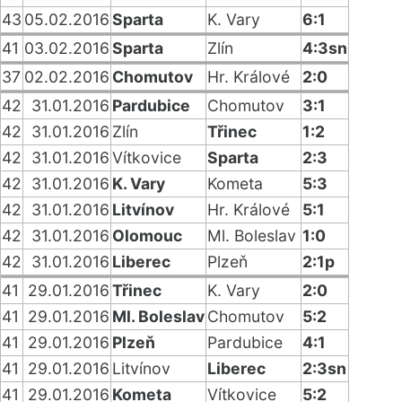
43
05.02.2016
Sparta
K. Vary
6:1
41
03.02.2016
Sparta
Zlín
4:3sn
37
02.02.2016
Chomutov
Hr. Králové
2:0
42
31.01.2016
Pardubice
Chomutov
3:1
42
31.01.2016
Zlín
Třinec
1:2
42
31.01.2016
Vítkovice
Sparta
2:3
42
31.01.2016
K. Vary
Kometa
5:3
42
31.01.2016
Litvínov
Hr. Králové
5:1
42
31.01.2016
Olomouc
Ml. Boleslav
1:0
42
31.01.2016
Liberec
Plzeň
2:1p
41
29.01.2016
Třinec
K. Vary
2:0
41
29.01.2016
Ml. Boleslav
Chomutov
5:2
41
29.01.2016
Plzeň
Pardubice
4:1
41
29.01.2016
Litvínov
Liberec
2:3sn
41
29.01.2016
Kometa
Vítkovice
5:2