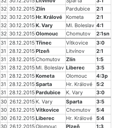
32
30.12.2015
Litvínov
Sparta
3:1
32
30.12.2015
Zlín
Pardubice
2:1
32
30.12.2015
Hr. Králové
Kometa
2:1
32
30.12.2015
K. Vary
Ml. Boleslav
4:1
32
30.12.2015
Olomouc
Chomutov
2:1sn
31
28.12.2015
Třinec
Vítkovice
3:0
31
28.12.2015
Plzeň
Litvínov
2:1
31
28.12.2015
Chomutov
Zlín
1:5
31
28.12.2015
Ml. Boleslav
Liberec
3:5
31
28.12.2015
Kometa
Olomouc
4:3p
31
28.12.2015
Sparta
Hr. Králové
5:2
31
28.12.2015
Pardubice
K. Vary
3:0
30
26.12.2015
K. Vary
Sparta
3:5
30
26.12.2015
Vítkovice
Chomutov
5:4
30
26.12.2015
Liberec
Hr. Králové
5:4
30
26.12.2015
Olomouc
Plzeň
1:3