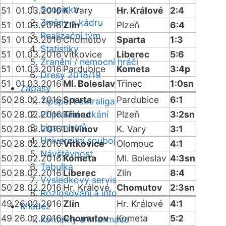
Soupiska
51
01.03.2016
K. Vary
Hr. Králové
2:4
Změny v kádru
51
01.03.2016
Zlín
Plzeň
6:4
Realizační tým
51
01.03.2016
Chomutov
Sparta
1:3
Statistiky
51
01.03.2016
Vítkovice
Liberec
5:6
Zranění / nemocní hráči
51
01.03.2016
Pardubice
Kometa
3:4p
Dresy 2018/19
51
01.03.2016
Ml. Boleslav
Třinec
1:0sn
Zápasy
50
28.02.2016
Sparta
Pardubice
6:1
Tipsport extraliga
50
28.02.2016
Přípravná utkání
Třinec
Plzeň
3:2sn
Liga mistrů
50
28.02.2016
Litvínov
K. Vary
3:1
Univerzitní souboj
50
28.02.2016
Vítkovice
Olomouc
4:1
Návštěvnost
50
28.02.2016
Kometa
Ml. Boleslav
4:3sn
Tabulka
50
28.02.2016
Liberec
Zlín
8:4
Výsledkový servis
50
28.02.2016
Hr. Králové
Chomutov
2:3sn
Rozlosování a info
49
26.02.2016
Zlín
Hr. Králové
4:1
Mládež
49
26.02.2016
Chomutov
Kometa
5:2
Kontakty a informace