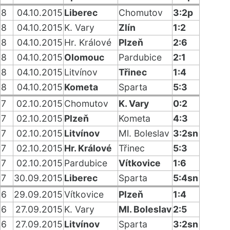
8
04.10.2015
Liberec
Chomutov
3:2p
8
04.10.2015
K. Vary
Zlín
1:2
8
04.10.2015
Hr. Králové
Plzeň
2:6
8
04.10.2015
Olomouc
Pardubice
2:1
8
04.10.2015
Litvínov
Třinec
1:4
8
04.10.2015
Kometa
Sparta
5:3
7
02.10.2015
Chomutov
K. Vary
0:2
7
02.10.2015
Plzeň
Kometa
4:3
7
02.10.2015
Litvínov
Ml. Boleslav
3:2sn
7
02.10.2015
Hr. Králové
Třinec
5:3
7
02.10.2015
Pardubice
Vítkovice
1:6
7
30.09.2015
Liberec
Sparta
5:4sn
6
29.09.2015
Vítkovice
Plzeň
1:4
6
27.09.2015
K. Vary
Ml. Boleslav
2:5
6
27.09.2015
Litvínov
Sparta
3:2sn