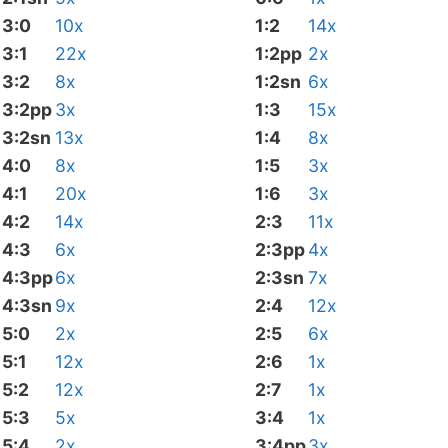
3:0
10x
1:2
14x
3:1
22x
1:2pp
2x
3:2
8x
1:2sn
6x
3:2pp
3x
1:3
15x
3:2sn
13x
1:4
8x
4:0
8x
1:5
3x
4:1
20x
1:6
3x
4:2
14x
2:3
11x
4:3
6x
2:3pp
4x
4:3pp
6x
2:3sn
7x
4:3sn
9x
2:4
12x
5:0
2x
2:5
6x
5:1
12x
2:6
1x
5:2
12x
2:7
1x
5:3
5x
3:4
1x
5:4
2x
3:4pp
3x