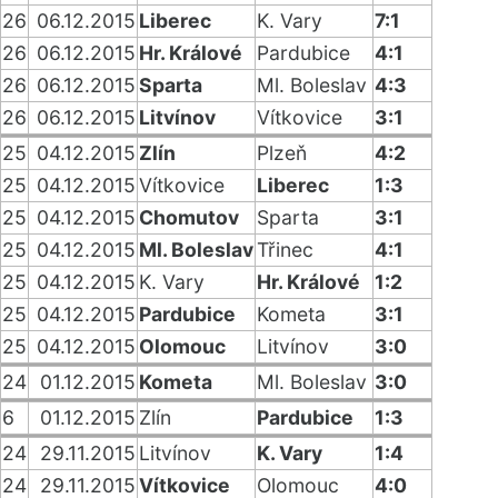
26
06.12.2015
Liberec
K. Vary
7:1
26
06.12.2015
Hr. Králové
Pardubice
4:1
26
06.12.2015
Sparta
Ml. Boleslav
4:3
26
06.12.2015
Litvínov
Vítkovice
3:1
25
04.12.2015
Zlín
Plzeň
4:2
25
04.12.2015
Vítkovice
Liberec
1:3
25
04.12.2015
Chomutov
Sparta
3:1
25
04.12.2015
Ml. Boleslav
Třinec
4:1
25
04.12.2015
K. Vary
Hr. Králové
1:2
25
04.12.2015
Pardubice
Kometa
3:1
25
04.12.2015
Olomouc
Litvínov
3:0
24
01.12.2015
Kometa
Ml. Boleslav
3:0
6
01.12.2015
Zlín
Pardubice
1:3
24
29.11.2015
Litvínov
K. Vary
1:4
24
29.11.2015
Vítkovice
Olomouc
4:0