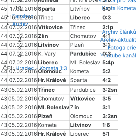
Kostka pro vás
Karta Kometa
45
17.02.2016
Sparta
Litvínov
5:0
Fanshop
45
16.02.2016
Třinec
Liberec
0:3
Archiv
44
07.02.2016
Vítkovice
Třinec
2:1p
Archiv článků
44
07.02.2016
Zlín
Chomutov
4:1
Archiv aktualit
44
07.02.2016
Litvínov
Plzeň
3:1
Fotogalerie
44
07.02.2016
K. Vary
Pardubice
0:3
Youtube kanál
44
07.02.2016
Liberec
Ml. Boleslav
5:4p
ČF1:
Hradec - Kometa 1:3
44
07.02.2016
Olomouc
Kometa
5:2
44
07.02.2016
Hr. Králové
Sparta
4:2
43
05.02.2016
Třinec
Pardubice
3:2sn
43
05.02.2016
Chomutov
Vítkovice
3:5
43
05.02.2016
Ml. Boleslav
Zlín
3:1
43
05.02.2016
Plzeň
Olomouc
3:2sn
43
05.02.2016
Kometa
Litvínov
1:6
43
05.02.2016
Hr. Králové
Liberec
5:1