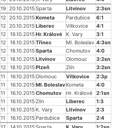
19
20.10.2015
Sparta
Litvínov
2:3sn
12
20.10.2015
Kometa
Pardubice
6:1
12
20.10.2015
Liberec
Vítkovice
4:1
12
19.10.2015
Hr. Králové
K. Vary
3:1
12
18.10.2015
Třinec
Ml. Boleslav
4:3sn
12
18.10.2015
Sparta
Chomutov
4:0
12
18.10.2015
Litvínov
Olomouc
3:2sn
12
18.10.2015
Plzeň
Zlín
3:2sn
11
16.10.2015
Olomouc
Vítkovice
2:3p
11
16.10.2015
Ml. Boleslav
Kometa
4:0
11
16.10.2015
Chomutov
Hr. Králové
2:1sn
11
16.10.2015
Zlín
Liberec
1:3
11
16.10.2015
K. Vary
Litvínov
2:3
11
16.10.2015
Pardubice
Sparta
2:4
17
14.10.2015
Sparta
K. Vary
1:2sn