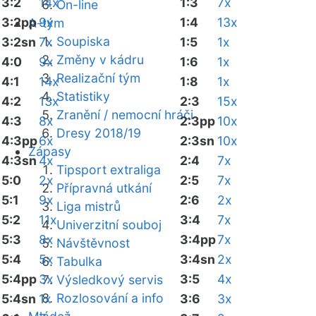
3:2
14x
1:3
7x
On-line
3:2pp
9x
1:4
13x
A-tým
Soupiska
3:2sn
7x
1:5
1x
Změny v kádru
4:0
9x
1:6
1x
Realizační tým
4:1
14x
1:8
1x
Statistiky
4:2
13x
2:3
15x
Zranění / nemocní hráči
4:3
8x
2:3pp
10x
Dresy 2018/19
4:3pp
6x
2:3sn
10x
Zápasy
4:3sn
4x
2:4
7x
Tipsport extraliga
5:0
2x
2:5
7x
Přípravná utkání
5:1
9x
2:6
2x
Liga mistrů
5:2
11x
3:4
7x
Univerzitní souboj
5:3
8x
3:4pp
7x
Návštěvnost
5:4
5x
3:4sn
2x
Tabulka
5:4pp
3x
3:5
4x
Výsledkový servis
Rozlosování a info
5:4sn
1x
3:6
3x