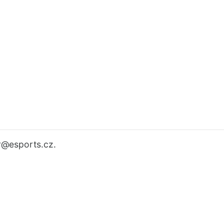
r
@esports.cz.