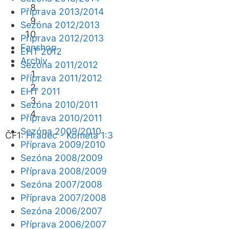
Příprava 2013/2014
Sezóna 2012/2013
Příprava 2012/2013
Fanshop
EHT 2012
Archiv
Sezóna 2011/2012
Příprava 2011/2012
EHT 2011
Sezóna 2010/2011
Příprava 2010/2011
Sezóna 2009/2010
ČF1:
Hradec - Kometa 1:3
Příprava 2009/2010
Sezóna 2008/2009
Příprava 2008/2009
Sezóna 2007/2008
Příprava 2007/2008
Sezóna 2006/2007
Příprava 2006/2007