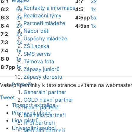
Mládež
6:1
7x
3:7
2x
Kontakty a informace
6:2
6x
4:5
1x
Realizační týmy
6:3
5x
4:5pp
5x
Partneři mládeže
6:4
2x
4:5sn
1x
Nábor dětí
7:2
2x
Úspěchy mládeže
7:3
2x
ZŠ Labská
7:4
1x
SMS servis
8:0
1x
Týmová fota
8:7pp
1x
Zápasy juniorů
Zápasy dorostu
Partneři
Vaše připomínky k této stránce uvítáme na webmaste
Generální partner
Tweet
GOLD hlavní partner
Tipsport extraliga
Hlavní partneři
Přípravná utkání
Business partneři
Liga mistrů
Hrdí partneři
Univerzitní souboj
Mediální partneři