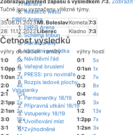
Zobrazuji přehled zápasů s výsledkem 7:3.
Zobrazit
Kariéra
Tučně jsou vyznačeny vítězné týmy.
Redakce webu
DRFG Arena
35
06.01.2023
Ml. Boleslav
Kometa
7:3
DRFG Arena
28
11.12.2022
Liberec
Kladno
7:3
Schéma tribun
Četnost výsledků
Plánek areny
Virtuální prohlídka
výhry domácích
remízy
výhry hostí
Návštěvní řád
1:0
5x
0:1
5x
Veřejné bruslení
1:0pp
1x
0:1sn
1x
PRESS: pro novináře
1:0sn
2x
0:2
7x
Rozpis ledové plochy
2:0
4x
0:3
8x
Vstupenky
2:1
15x
0:4
4x
Permanentky 18/19
2:1pp
2x
0:5
3x
Přípravná utkání 18/19
2:1sn
2x
1:2
13x
Vstupenky 18/19
3:0
15x
1:2pp
7x
Uvolňování míst
3:1
11x
1:2sn
3x
Zvýhodněné