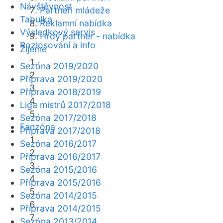
Návštěvnost
Partneři mládeže
Tabulka
Reklamní nabídka
Výsledkový servis
Hrdý partner - nabídka
Rozlosování a info
Žijeme
Sezóna 2019/2020
Příprava 2019/2020
Příprava 2018/2019
Liga mistrů 2017/2018
Sezóna 2017/2018
Fanzóna
Příprava 2017/2018
Sezóna 2016/2017
Příprava 2016/2017
Sezóna 2015/2016
Příprava 2015/2016
Sezóna 2014/2015
Příprava 2014/2015
Sezóna 2013/2014