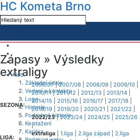
HC Kometa Brno
Zápasy »
Výsledky
extraligy
Klub
Základní údaje
2006/07
|
2007/08
|
2008/09
|
2009/10
|
Vedení a kontakty
2010/11
|
2011/12
|
2012/13
|
2013/14
|
Logo
2014/15
|
2015/16
|
2016/17
|
2017/18
|
SEZONA:
Historie
2018/19
|
2019/20
|
2020/21
|
2021/22
|
Podrobná historie
2022/23
|
2023/24
|
2024/25
|
2025/26
Ke stažení
|
Kariéra
extraliga
|
1.liga
|
2.liga západ
|
2.liga
LIGA:
Redakce webu