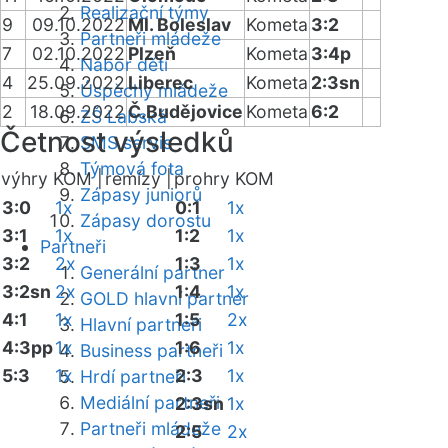
Realizační týmy
9
09.10.2022
Ml. Boleslav
Kometa
3:2
Partneři mládeže
7
02.10.2022
Plzeň
Kometa
3:4p
Nábor dětí
4
25.09.2022
Liberec
Kometa
2:3sn
Úspěchy mládeže
2
18.09.2022
Č.Budějovice
Kometa
6:2
ZŠ Labská
Četnost výsledků
SMS servis
Týmová fota
výhry KOM |
remízy |
prohry KOM
Zápasy juniorů
3:0
1x
0:1
1x
Zápasy dorostu
3:1
1x
1:2
1x
Partneři
3:2
2x
1:3
1x
Generální partner
3:2sn
2x
1:4
1x
GOLD hlavní partner
4:1
1x
1:5
2x
Hlavní partneři
4:3pp
1x
1:6
1x
Business partneři
5:3
1x
2:3
1x
Hrdí partneři
Mediální partneři
2:3sn
1x
Partneři mládeže
2:5
2x