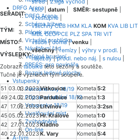
střed
|
2.liga východ
|
DRFG Arena
kolo
|
datum
|
SMĚR:
sestupně
|
SEŘADIT:
DRFG Arena
vzestupně
|
Schéma tribun
všechny
CEB
HKM
KLA
KOM
KVA
LIB
LIT
TÝM:
Plánek areny
MBL
OLO
PCE
PLZ
SPA
TRI
VIT
Virtuální prohlídka
MÍSTO:
všude
|
doma
|
venku
|
Návštěvní řád
všechny
|
remízy
|
výhry v prodl.
|
VÝSLEDKY:
Veřejné bruslení
nájezdy
|
prodl. nebo náj.
|
s nulou
|
PRESS: pro novináře
Zobrazit
tabulku
této sezóny a soutěže.
Rozpis ledové plochy
Tučně je vyznačen tým soupeře.
Vstupenky
51
03.03.2023
Vítkovice
Kometa
5:2
Permanentky 18/19
Přípravná utkání 18/19
49
24.02.2023
Pardubice
Kometa
1:3
Vstupenky 18/19
47
17.02.2023
Litvínov
Kometa
3:2sn
Uvolňování míst
45
05.02.2023
Hr. Králové
Kometa
1:0
Zvýhodněné
42
27.01.2023
Kladno
Kometa
0:3
On-line
40
22.01.2023
K. Vary
Kometa
5:4
A-tým