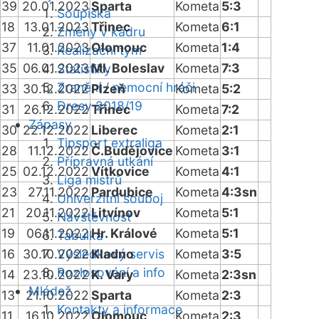
39
20.01.2023
Sparta
Kometa
5:3
Soupiska
18
13.01.2023
Třinec
Kometa
6:1
Změny v kádru
37
11.01.2023
Olomouc
Kometa
1:4
Realizační tým
35
06.01.2023
Ml. Boleslav
Kometa
7:3
Statistiky
Zranění / nemocní hráči
33
30.12.2022
Plzeň
Kometa
5:2
Dresy 2018/19
31
26.12.2022
Třinec
Kometa
7:2
Zápasy
30
22.12.2022
Liberec
Kometa
2:1
Tipsport extraliga
28
11.12.2022
Č.Budějovice
Kometa
3:1
Přípravná utkání
25
02.12.2022
Vítkovice
Kometa
4:1
Liga mistrů
23
27.11.2022
Pardubice
Kometa
4:3sn
Univerzitní souboj
21
20.11.2022
Litvínov
Kometa
5:1
Návštěvnost
19
06.11.2022
Hr. Králové
Kometa
5:1
Tabulka
16
30.10.2022
Výsledkový servis
Kladno
Kometa
3:5
Rozlosování a info
14
23.10.2022
K. Vary
Kometa
2:3sn
Mládež
13
21.10.2022
Sparta
Kometa
2:3
Kontakty a informace
11
16.10.2022
Olomouc
Kometa
2:3