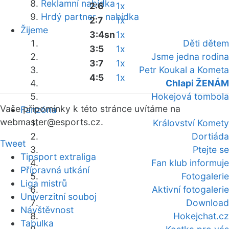
Reklamní nabídka
2:6
1x
Hrdý partner - nabídka
2:7
1x
Žijeme
3:4sn
1x
Děti dětem
3:5
1x
Jsme jedna rodina
3:7
1x
Petr Koukal a Kometa
4:5
1x
Chlapi ŽENÁM
Hokejová tombola
Vaše připomínky k této stránce uvítáme na
Fanzóna
webmaster
@esports.cz.
Království Komety
Dortiáda
Tweet
Ptejte se
Tipsport extraliga
Fan klub informuje
Přípravná utkání
Fotogalerie
Liga mistrů
Aktivní fotogalerie
Univerzitní souboj
Download
Návštěvnost
Hokejchat.cz
Tabulka