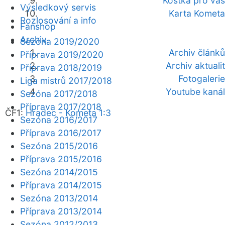
Kostka pro vás
Výsledkový servis
Karta Kometa
Rozlosování a info
Fanshop
Archiv
Sezóna 2019/2020
Archiv článků
Příprava 2019/2020
Archiv aktualit
Příprava 2018/2019
Fotogalerie
Liga mistrů 2017/2018
Youtube kanál
Sezóna 2017/2018
Příprava 2017/2018
ČF1:
Hradec - Kometa 1:3
Sezóna 2016/2017
Příprava 2016/2017
Sezóna 2015/2016
Příprava 2015/2016
Sezóna 2014/2015
Příprava 2014/2015
Sezóna 2013/2014
Příprava 2013/2014
Sezóna 2012/2013