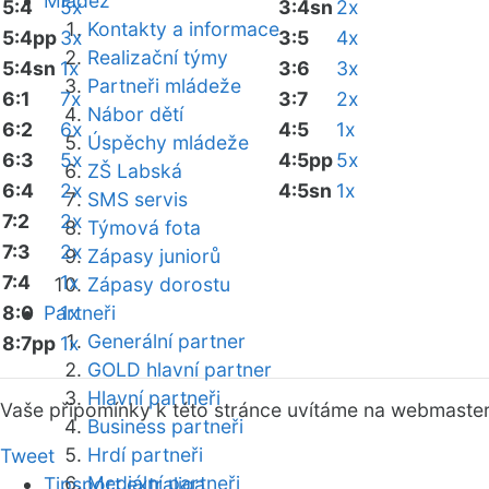
Mládež
5:4
5x
3:4sn
2x
Kontakty a informace
5:4pp
3x
3:5
4x
Realizační týmy
5:4sn
1x
3:6
3x
Partneři mládeže
6:1
7x
3:7
2x
Nábor dětí
6:2
6x
4:5
1x
Úspěchy mládeže
6:3
5x
4:5pp
5x
ZŠ Labská
6:4
2x
4:5sn
1x
SMS servis
7:2
2x
Týmová fota
7:3
2x
Zápasy juniorů
7:4
1x
Zápasy dorostu
8:0
Partneři
1x
Generální partner
8:7pp
1x
GOLD hlavní partner
Hlavní partneři
Vaše připomínky k této stránce uvítáme na webmaste
Business partneři
Hrdí partneři
Tweet
Mediální partneři
Tipsport extraliga