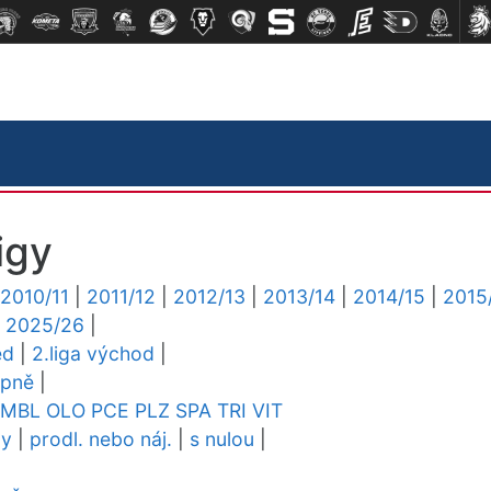
igy
2010/11
|
2011/12
|
2012/13
|
2013/14
|
2014/15
|
2015
|
2025/26
|
ed
|
2.liga východ
|
upně
|
MBL
OLO
PCE
PLZ
SPA
TRI
VIT
dy
|
prodl. nebo náj.
|
s nulou
|