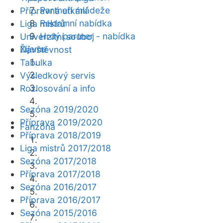
Partneři mládeže
Přípravná utkání
Reklamní nabídka
Liga mistrů
Hrdý partner - nabídka
Univerzitní souboj
Žijeme
Návštěvnost
Tabulka
Výsledkový servis
Rozlosování a info
Sezóna 2019/2020
Příprava 2019/2020
Fanzóna
Příprava 2018/2019
Liga mistrů 2017/2018
Sezóna 2017/2018
Příprava 2017/2018
Sezóna 2016/2017
Příprava 2016/2017
Sezóna 2015/2016