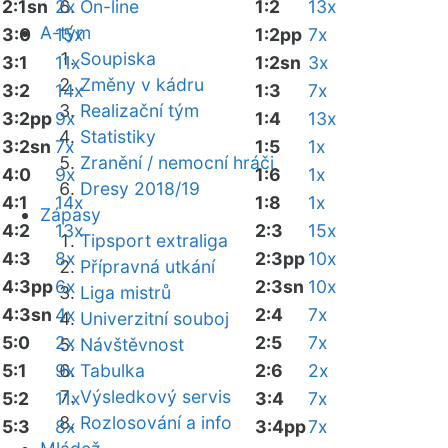
2:1sn
2x
On-line
1:2
13x
A-tým
3:0
15x
1:2pp
7x
Soupiska
3:1
11x
1:2sn
3x
Změny v kádru
3:2
14x
1:3
7x
Realizační tým
3:2pp
9x
1:4
13x
Statistiky
3:2sn
7x
1:5
1x
Zranění / nemocní hráči
4:0
9x
1:6
1x
Dresy 2018/19
4:1
14x
1:8
1x
Zápasy
4:2
13x
2:3
15x
Tipsport extraliga
4:3
8x
2:3pp
10x
Přípravná utkání
4:3pp
6x
2:3sn
10x
Liga mistrů
4:3sn
4x
2:4
7x
Univerzitní souboj
5:0
2x
2:5
7x
Návštěvnost
5:1
9x
Tabulka
2:6
2x
Výsledkový servis
5:2
11x
3:4
7x
Rozlosování a info
5:3
8x
3:4pp
7x