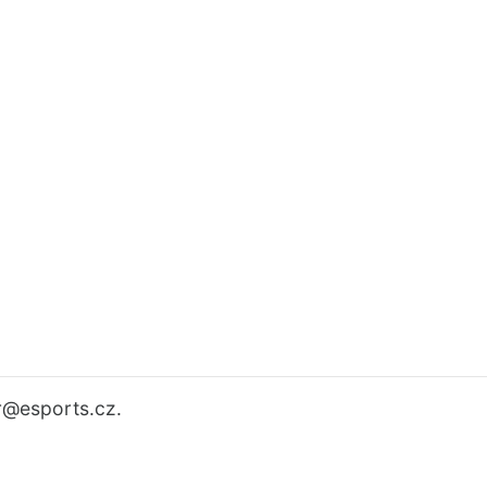
r
@esports.cz.