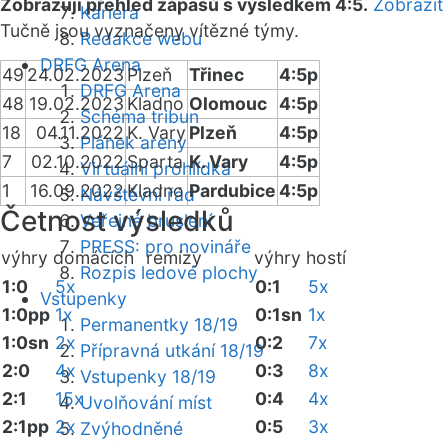
Zobrazuji přehled zápasů s výsledkem 4:5.
Zobrazit
Kariéra
Tučně jsou vyznačeny vítězné týmy.
Redakce webu
DRFG Arena
49
24.02.2023
Plzeň
Třinec
4:5p
DRFG Arena
48
19.02.2023
Kladno
Olomouc
4:5p
Schéma tribun
18
04.11.2022
K. Vary
Plzeň
4:5p
Plánek areny
7
02.10.2022
Sparta
K. Vary
4:5p
Virtuální prohlídka
1
16.09.2022
Kladno
Pardubice
4:5p
Návštěvní řád
Četnost výsledků
Veřejné bruslení
PRESS: pro novináře
výhry domácích
remízy
výhry hostí
Rozpis ledové plochy
1:0
5x
0:1
5x
Vstupenky
1:0pp
1x
0:1sn
1x
Permanentky 18/19
1:0sn
2x
0:2
7x
Přípravná utkání 18/19
2:0
4x
0:3
8x
Vstupenky 18/19
2:1
15x
0:4
4x
Uvolňování míst
2:1pp
2x
0:5
3x
Zvýhodněné