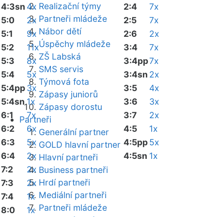
Realizační týmy
4:3sn
4x
2:4
7x
Partneři mládeže
5:0
2x
2:5
7x
Nábor dětí
5:1
9x
2:6
2x
Úspěchy mládeže
5:2
11x
3:4
7x
ZŠ Labská
5:3
8x
3:4pp
7x
SMS servis
5:4
5x
3:4sn
2x
Týmová fota
5:4pp
3x
3:5
4x
Zápasy juniorů
5:4sn
1x
3:6
3x
Zápasy dorostu
6:1
7x
3:7
2x
Partneři
6:2
6x
4:5
1x
Generální partner
6:3
5x
4:5pp
5x
GOLD hlavní partner
6:4
2x
4:5sn
1x
Hlavní partneři
7:2
2x
Business partneři
Hrdí partneři
7:3
2x
Mediální partneři
7:4
1x
Partneři mládeže
8:0
1x