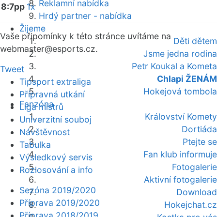
Reklamní nabídka
8:7pp
1x
Hrdý partner - nabídka
Žijeme
Vaše připomínky k této stránce uvítáme na
Děti dětem
webmaster
@esports.cz.
Jsme jedna rodina
Petr Koukal a Kometa
Tweet
Chlapi ŽENÁM
Tipsport extraliga
Hokejová tombola
Přípravná utkání
Fanzóna
Liga mistrů
Království Komety
Univerzitní souboj
Dortiáda
Návštěvnost
Ptejte se
Tabulka
Fan klub informuje
Výsledkový servis
Fotogalerie
Rozlosování a info
Aktivní fotogalerie
Sezóna 2019/2020
Download
Příprava 2019/2020
Hokejchat.cz
Příprava 2018/2019