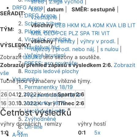
střed
|
2.liga východ
|
DRFG Arena
kolo
|
datum
|
SMĚR:
sestupně
|
SEŘADIT:
DRFG Arena
vzestupně
|
Schéma tribun
všechny
CEB
HKM
KLA
KOM
KVA
LIB
LIT
TÝM:
Plánek areny
MBL
OLO
PCE
PLZ
SPA
TRI
VIT
Virtuální prohlídka
všechny
|
remízy
|
výhry v prodl.
|
VÝSLEDKY:
Návštěvní řád
nájezdy
|
prodl. nebo náj.
|
s nulou
|
Veřejné bruslení
Zobrazit
tabulku
této sezóny a soutěže.
PRESS: pro novináře
Zobrazuji přehled zápasů s výsledkem 2:6.
Zobrazit
Rozpis ledové plochy
vše
Vstupenky
Tučně jsou vyznačeny vítězné týmy.
Permanentky 18/19
26
04.12.2022
Kometa
Sparta
2:6
Přípravná utkání 18/19
Vstupenky 18/19
16
30.10.2022
K. Vary
Třinec
2:6
Četnost výsledků
Uvolňování míst
Zvýhodněné
výhry domácích
remízy
výhry hostí
On-line
1:0
5x
0:1
5x
A-tým