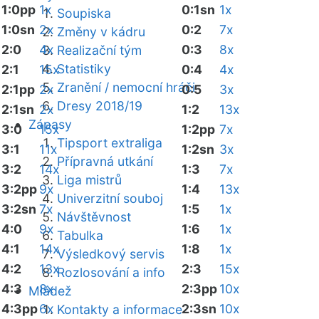
1:0pp
1x
0:1sn
1x
Soupiska
1:0sn
2x
0:2
7x
Změny v kádru
2:0
4x
0:3
8x
Realizační tým
Statistiky
2:1
15x
0:4
4x
Zranění / nemocní hráči
2:1pp
2x
0:5
3x
Dresy 2018/19
2:1sn
2x
1:2
13x
Zápasy
3:0
15x
1:2pp
7x
Tipsport extraliga
3:1
11x
1:2sn
3x
Přípravná utkání
3:2
14x
1:3
7x
Liga mistrů
3:2pp
9x
1:4
13x
Univerzitní souboj
3:2sn
7x
1:5
1x
Návštěvnost
4:0
9x
1:6
1x
Tabulka
4:1
14x
1:8
1x
Výsledkový servis
4:2
13x
2:3
15x
Rozlosování a info
4:3
8x
2:3pp
10x
Mládež
4:3pp
6x
2:3sn
10x
Kontakty a informace