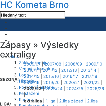
HC Kometa Brno
Zápasy »
Výsledky
extraligy
Klub
Základní údaje
2006/07
|
2007/08
|
2008/09
|
2009/10
|
Vedení a kontakty
2010/11
|
2011/12
|
2012/13
|
2013/14
|
Logo
2014/15
|
2015/16
|
2016/17
|
2017/18
|
SEZONA:
Historie
2018/19
|
2019/20
|
2020/21
|
2021/22
|
Podrobná historie
2022/23
|
2023/24
|
2024/25
|
2025/26
Ke stažení
|
Kariéra
extraliga
|
1.liga
|
2.liga západ
|
2.liga
LIGA:
Redakce webu