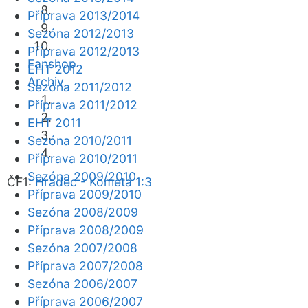
Příprava 2013/2014
Sezóna 2012/2013
Příprava 2012/2013
Fanshop
EHT 2012
Archiv
Sezóna 2011/2012
Příprava 2011/2012
EHT 2011
Sezóna 2010/2011
Příprava 2010/2011
Sezóna 2009/2010
ČF1:
Hradec - Kometa 1:3
Příprava 2009/2010
Sezóna 2008/2009
Příprava 2008/2009
Sezóna 2007/2008
Příprava 2007/2008
Sezóna 2006/2007
Příprava 2006/2007