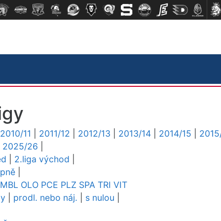
igy
2010/11
|
2011/12
|
2012/13
|
2013/14
|
2014/15
|
2015
|
2025/26
|
ed
|
2.liga východ
|
upně
|
MBL
OLO
PCE
PLZ
SPA
TRI
VIT
dy
|
prodl. nebo náj.
|
s nulou
|