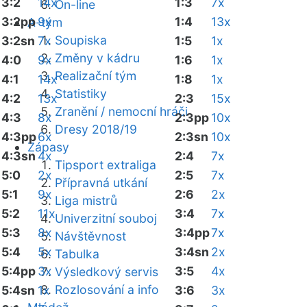
3:2
14x
1:3
7x
On-line
3:2pp
9x
1:4
13x
A-tým
Soupiska
3:2sn
7x
1:5
1x
Změny v kádru
4:0
9x
1:6
1x
Realizační tým
4:1
14x
1:8
1x
Statistiky
4:2
13x
2:3
15x
Zranění / nemocní hráči
4:3
8x
2:3pp
10x
Dresy 2018/19
4:3pp
6x
2:3sn
10x
Zápasy
4:3sn
4x
2:4
7x
Tipsport extraliga
5:0
2x
2:5
7x
Přípravná utkání
5:1
9x
2:6
2x
Liga mistrů
5:2
11x
3:4
7x
Univerzitní souboj
5:3
8x
3:4pp
7x
Návštěvnost
5:4
5x
3:4sn
2x
Tabulka
5:4pp
3x
3:5
4x
Výsledkový servis
Rozlosování a info
5:4sn
1x
3:6
3x