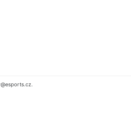
r
@esports.cz.