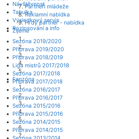
Návštěvnost
Partneři mládeže
Tabulka
Reklamní nabídka
Výsledkový servis
Hrdý partner - nabídka
Rozlosování a info
Žijeme
Sezóna 2019/2020
Příprava 2019/2020
Příprava 2018/2019
Liga mistrů 2017/2018
Sezóna 2017/2018
Fanzóna
Příprava 2017/2018
Sezóna 2016/2017
Příprava 2016/2017
Sezóna 2015/2016
Příprava 2015/2016
Sezóna 2014/2015
Příprava 2014/2015
Sezóna 2013/2014