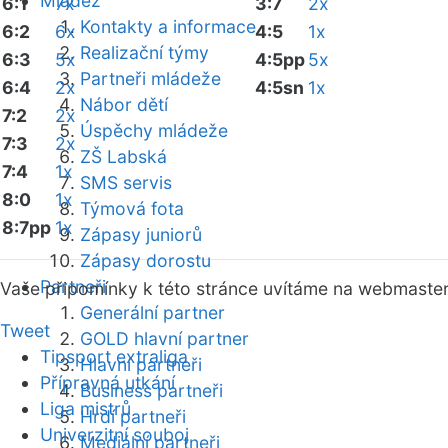
Mládež
6:1
7x
3:7
2x
Kontakty a informace
6:2
6x
4:5
1x
Realizační týmy
6:3
5x
4:5pp
5x
Partneři mládeže
6:4
2x
4:5sn
1x
Nábor dětí
7:2
2x
Úspěchy mládeže
7:3
2x
ZŠ Labská
7:4
1x
SMS servis
8:0
1x
Týmová fota
8:7pp
1x
Zápasy juniorů
Zápasy dorostu
Partneři
Vaše připomínky k této stránce uvítáme na webmaste
Generální partner
Tweet
GOLD hlavní partner
Tipsport extraliga
Hlavní partneři
Přípravná utkání
Business partneři
Liga mistrů
Hrdí partneři
Univerzitní souboj
Mediální partneři