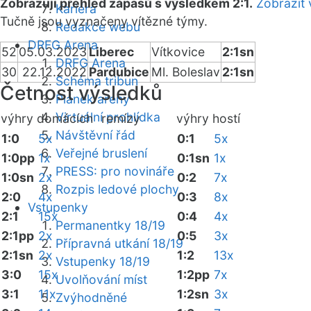
Zobrazuji přehled zápasů s výsledkem 2:1.
Zobrazit 
Kariéra
Tučně jsou vyznačeny vítězné týmy.
Redakce webu
DRFG Arena
52
05.03.2023
Liberec
Vítkovice
2:1sn
DRFG Arena
30
22.12.2022
Pardubice
Ml. Boleslav
2:1sn
Schéma tribun
Četnost výsledků
Plánek areny
Virtuální prohlídka
výhry domácích
remízy
výhry hostí
Návštěvní řád
1:0
5x
0:1
5x
Veřejné bruslení
1:0pp
1x
0:1sn
1x
PRESS: pro novináře
1:0sn
2x
0:2
7x
Rozpis ledové plochy
2:0
4x
0:3
8x
Vstupenky
2:1
15x
0:4
4x
Permanentky 18/19
2:1pp
2x
0:5
3x
Přípravná utkání 18/19
2:1sn
2x
1:2
13x
Vstupenky 18/19
3:0
15x
1:2pp
7x
Uvolňování míst
3:1
11x
1:2sn
3x
Zvýhodněné