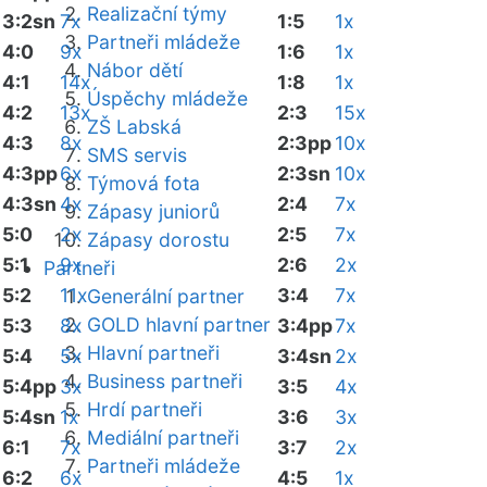
Realizační týmy
3:2sn
7x
1:5
1x
Partneři mládeže
4:0
9x
1:6
1x
Nábor dětí
4:1
14x
1:8
1x
Úspěchy mládeže
4:2
13x
2:3
15x
ZŠ Labská
4:3
8x
2:3pp
10x
SMS servis
4:3pp
6x
2:3sn
10x
Týmová fota
4:3sn
4x
2:4
7x
Zápasy juniorů
5:0
2x
2:5
7x
Zápasy dorostu
5:1
9x
2:6
2x
Partneři
5:2
11x
3:4
7x
Generální partner
GOLD hlavní partner
5:3
8x
3:4pp
7x
Hlavní partneři
5:4
5x
3:4sn
2x
Business partneři
5:4pp
3x
3:5
4x
Hrdí partneři
5:4sn
1x
3:6
3x
Mediální partneři
6:1
7x
3:7
2x
Partneři mládeže
6:2
6x
4:5
1x