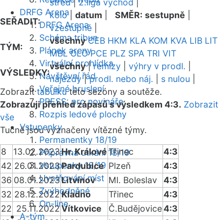
střed
|
2.liga východ
|
DRFG Arena
kolo
|
datum
|
SMĚR:
sestupně
|
SEŘADIT:
DRFG Arena
vzestupně
|
Schéma tribun
všechny
CEB
HKM
KLA
KOM
KVA
LIB
LIT
TÝM:
Plánek areny
MBL
OLO
PCE
PLZ
SPA
TRI
VIT
Virtuální prohlídka
všechny
|
remízy
|
výhry v prodl.
|
VÝSLEDKY:
Návštěvní řád
nájezdy
|
prodl. nebo náj.
|
s nulou
|
Veřejné bruslení
Zobrazit
tabulku
této sezóny a soutěže.
PRESS: pro novináře
Zobrazuji přehled zápasů s výsledkem 4:3.
Zobrazit
Rozpis ledové plochy
vše
Vstupenky
Tučně jsou vyznačeny vítězné týmy.
Permanentky 18/19
8
13.02.2023
Hr. Králové
Třinec
4:3
Přípravná utkání 18/19
Vstupenky 18/19
42
26.01.2023
Pardubice
Plzeň
4:3
Uvolňování míst
36
08.01.2023
Litvínov
Ml. Boleslav
4:3
Zvýhodněné
32
28.12.2022
Kladno
Třinec
4:3
On-line
22
25.11.2022
Vítkovice
Č.Budějovice
4:3
A-tým