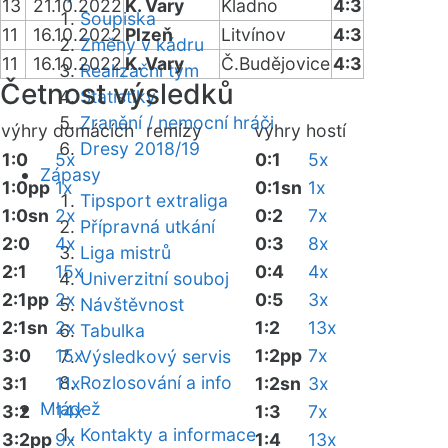
13
21.10.2022
K. Vary
Kladno
4:3
Soupiska
11
16.10.2022
Plzeň
Litvínov
4:3
Změny v kádru
11
16.10.2022
K. Vary
Č.Budějovice
4:3
Realizační tým
Četnost výsledků
Statistiky
Zranění / nemocní hráči
výhry domácích
remízy
výhry hostí
Dresy 2018/19
1:0
5x
0:1
5x
Zápasy
1:0pp
1x
0:1sn
1x
Tipsport extraliga
1:0sn
2x
0:2
7x
Přípravná utkání
2:0
4x
0:3
8x
Liga mistrů
2:1
15x
0:4
4x
Univerzitní souboj
2:1pp
2x
0:5
3x
Návštěvnost
2:1sn
2x
1:2
13x
Tabulka
3:0
15x
1:2pp
7x
Výsledkový servis
Rozlosování a info
3:1
11x
1:2sn
3x
Mládež
3:2
14x
1:3
7x
Kontakty a informace
3:2pp
9x
1:4
13x