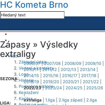
HC Kometa Brno
Zápasy »
Výsledky
extraligy
Klub
Základní údaje
2006/07
|
2007/08
|
2008/09
|
2009/10
|
Vedení a kontakty
2010/11
|
2011/12
|
2012/13
|
2013/14
|
Logo
2014/15
|
2015/16
|
2016/17
|
2017/18
|
SEZONA:
Historie
2018/19
|
2019/20
|
2020/21
|
2021/22
|
Podrobná historie
2022/23
|
2023/24
|
2024/25
|
2025/26
Ke stažení
|
Kariéra
extraliga
|
1.liga
|
2.liga západ
|
2.liga
LIGA:
Redakce webu