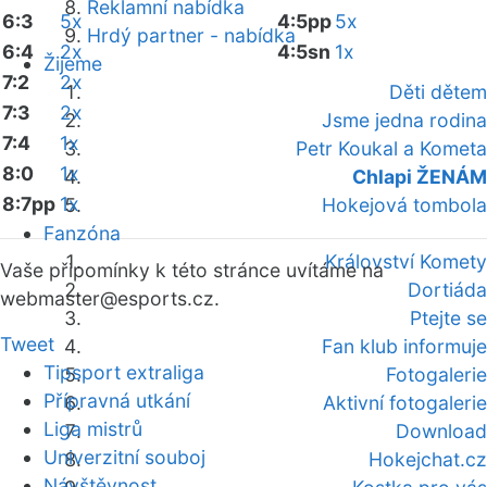
Reklamní nabídka
6:3
5x
4:5pp
5x
Hrdý partner - nabídka
6:4
2x
4:5sn
1x
Žijeme
7:2
2x
Děti dětem
7:3
2x
Jsme jedna rodina
7:4
1x
Petr Koukal a Kometa
8:0
1x
Chlapi ŽENÁM
8:7pp
1x
Hokejová tombola
Fanzóna
Království Komety
Vaše připomínky k této stránce uvítáme na
Dortiáda
webmaster
@esports.cz.
Ptejte se
Tweet
Fan klub informuje
Tipsport extraliga
Fotogalerie
Přípravná utkání
Aktivní fotogalerie
Liga mistrů
Download
Univerzitní souboj
Hokejchat.cz
Návštěvnost