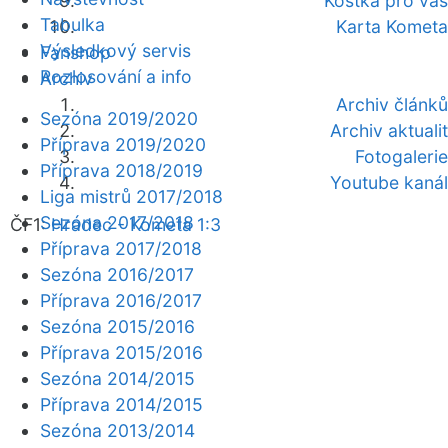
Kostka pro vás
Tabulka
Karta Kometa
Výsledkový servis
Fanshop
Rozlosování a info
Archiv
Archiv článků
Sezóna 2019/2020
Archiv aktualit
Příprava 2019/2020
Fotogalerie
Příprava 2018/2019
Youtube kanál
Liga mistrů 2017/2018
Sezóna 2017/2018
ČF1:
Hradec - Kometa 1:3
Příprava 2017/2018
Sezóna 2016/2017
Příprava 2016/2017
Sezóna 2015/2016
Příprava 2015/2016
Sezóna 2014/2015
Příprava 2014/2015
Sezóna 2013/2014