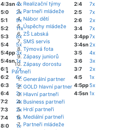
Realizační týmy
4:3sn
4x
2:4
7x
Partneři mládeže
5:0
2x
2:5
7x
Nábor dětí
5:1
9x
2:6
2x
Úspěchy mládeže
5:2
11x
3:4
7x
ZŠ Labská
5:3
8x
3:4pp
7x
SMS servis
5:4
5x
3:4sn
2x
Týmová fota
5:4pp
3x
3:5
4x
Zápasy juniorů
5:4sn
1x
3:6
3x
Zápasy dorostu
6:1
7x
3:7
2x
Partneři
6:2
6x
4:5
1x
Generální partner
6:3
5x
4:5pp
5x
GOLD hlavní partner
6:4
2x
4:5sn
1x
Hlavní partneři
7:2
2x
Business partneři
Hrdí partneři
7:3
2x
Mediální partneři
7:4
1x
Partneři mládeže
8:0
1x