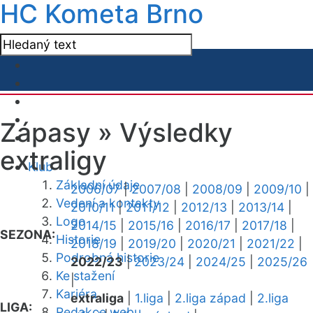
HC Kometa Brno
Zápasy »
Výsledky
extraligy
Klub
Základní údaje
2006/07
|
2007/08
|
2008/09
|
2009/10
|
Vedení a kontakty
2010/11
|
2011/12
|
2012/13
|
2013/14
|
Logo
2014/15
|
2015/16
|
2016/17
|
2017/18
|
SEZONA:
Historie
2018/19
|
2019/20
|
2020/21
|
2021/22
|
Podrobná historie
2022/23
|
2023/24
|
2024/25
|
2025/26
Ke stažení
|
Kariéra
extraliga
|
1.liga
|
2.liga západ
|
2.liga
LIGA:
Redakce webu