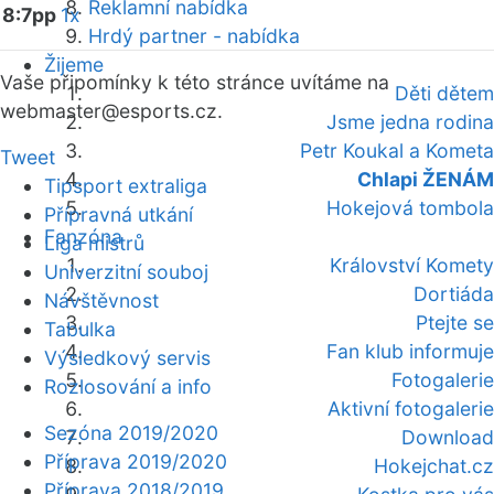
Reklamní nabídka
8:7pp
1x
Hrdý partner - nabídka
Žijeme
Vaše připomínky k této stránce uvítáme na
Děti dětem
webmaster
@esports.cz.
Jsme jedna rodina
Petr Koukal a Kometa
Tweet
Chlapi ŽENÁM
Tipsport extraliga
Hokejová tombola
Přípravná utkání
Fanzóna
Liga mistrů
Království Komety
Univerzitní souboj
Dortiáda
Návštěvnost
Ptejte se
Tabulka
Fan klub informuje
Výsledkový servis
Fotogalerie
Rozlosování a info
Aktivní fotogalerie
Sezóna 2019/2020
Download
Příprava 2019/2020
Hokejchat.cz
Příprava 2018/2019