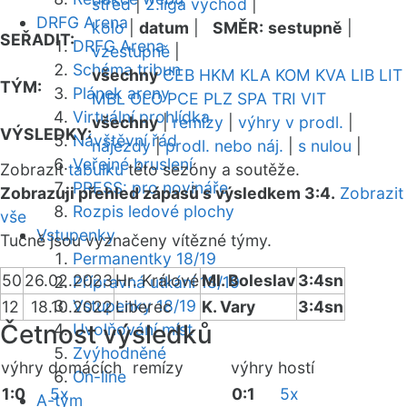
střed
|
2.liga východ
|
DRFG Arena
kolo
|
datum
|
SMĚR:
sestupně
|
SEŘADIT:
DRFG Arena
vzestupně
|
Schéma tribun
všechny
CEB
HKM
KLA
KOM
KVA
LIB
LIT
TÝM:
Plánek areny
MBL
OLO
PCE
PLZ
SPA
TRI
VIT
Virtuální prohlídka
všechny
|
remízy
|
výhry v prodl.
|
VÝSLEDKY:
Návštěvní řád
nájezdy
|
prodl. nebo náj.
|
s nulou
|
Veřejné bruslení
Zobrazit
tabulku
této sezóny a soutěže.
PRESS: pro novináře
Zobrazuji přehled zápasů s výsledkem 3:4.
Zobrazit
Rozpis ledové plochy
vše
Vstupenky
Tučně jsou vyznačeny vítězné týmy.
Permanentky 18/19
50
26.02.2023
Hr. Králové
Ml. Boleslav
3:4sn
Přípravná utkání 18/19
Vstupenky 18/19
12
18.10.2022
Liberec
K. Vary
3:4sn
Četnost výsledků
Uvolňování míst
Zvýhodněné
výhry domácích
remízy
výhry hostí
On-line
1:0
5x
0:1
5x
A-tým