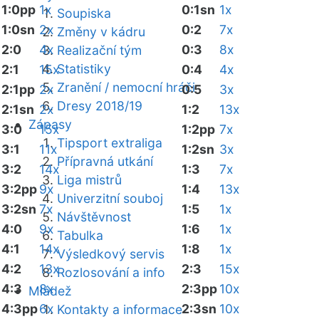
1:0pp
1x
0:1sn
1x
Soupiska
1:0sn
2x
0:2
7x
Změny v kádru
2:0
4x
0:3
8x
Realizační tým
Statistiky
2:1
15x
0:4
4x
Zranění / nemocní hráči
2:1pp
2x
0:5
3x
Dresy 2018/19
2:1sn
2x
1:2
13x
Zápasy
3:0
15x
1:2pp
7x
Tipsport extraliga
3:1
11x
1:2sn
3x
Přípravná utkání
3:2
14x
1:3
7x
Liga mistrů
3:2pp
9x
1:4
13x
Univerzitní souboj
3:2sn
7x
1:5
1x
Návštěvnost
4:0
9x
1:6
1x
Tabulka
4:1
14x
1:8
1x
Výsledkový servis
4:2
13x
2:3
15x
Rozlosování a info
4:3
8x
2:3pp
10x
Mládež
4:3pp
6x
2:3sn
10x
Kontakty a informace