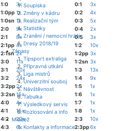
1:0
3x
0:1
3x
Soupiska
1:0pp
1x
0:2
4x
Změny v kádru
1:0sn
1x
Realizační tým
0:3
5x
Statistiky
2:0
9x
0:4
2x
Zranění / nemocní hráči
2:1
8x
0:5
3x
Dresy 2018/19
2:1pp
4x
1:2
10x
Zápasy
2:1sn
2x
1:2pp
3x
Tipsport extraliga
3:0
11x
1:2sn
3x
Přípravná utkání
3:1
20x
1:3
13x
Liga mistrů
3:2
24x
1:4
9x
Univerzitní souboj
3:2pp
2x
1:5
1x
Návštěvnost
3:2sn
15x
1:6
1x
Tabulka
4:0
4x
1:7
1x
Výsledkový servis
4:1
15x
1:8
1x
Rozlosování a info
4:2
20x
2:3
10x
Mládež
4:3
6x
Kontakty a informace
2:3pp
6x