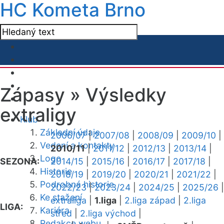
HC Kometa Brno
Zápasy »
Výsledky
extraligy
Klub
Základní údaje
2006/07
|
2007/08
|
2008/09
|
2009/10
|
Vedení a kontakty
2010/11
|
2011/12
|
2012/13
|
2013/14
|
Logo
SEZONA:
2014/15
|
2015/16
|
2016/17
|
2017/18
|
Historie
2018/19
|
2019/20
|
2020/21
|
2021/22
|
Podrobná historie
2022/23
|
2023/24
|
2024/25
|
2025/26
|
Ke stažení
extraliga
|
1.liga
|
2.liga západ
|
2.liga
LIGA:
Kariéra
střed
|
2.liga východ
|
Redakce webu