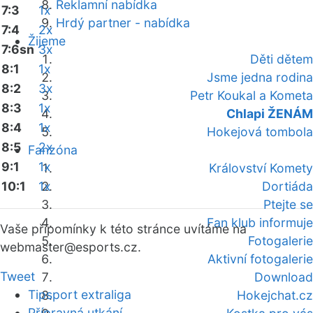
Reklamní nabídka
7:3
1x
Hrdý partner - nabídka
7:4
2x
Žijeme
7:6sn
3x
Děti dětem
8:1
1x
Jsme jedna rodina
8:2
3x
Petr Koukal a Kometa
8:3
1x
Chlapi ŽENÁM
8:4
1x
Hokejová tombola
8:5
2x
Fanzóna
9:1
1x
Království Komety
10:1
1x
Dortiáda
Ptejte se
Fan klub informuje
Vaše připomínky k této stránce uvítáme na
Fotogalerie
webmaster
@esports.cz.
Aktivní fotogalerie
Tweet
Download
Tipsport extraliga
Hokejchat.cz
Přípravná utkání