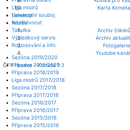
Kostka pro vás
Liga mistrů
Karta Kometa
Univerzitní souboj
Fanshop
Návštěvnost
Archiv
Tabulka
Archiv článků
Výsledkový servis
Archiv aktualit
Rozlosování a info
Fotogalerie
Youtube kanál
Sezóna 2019/2020
Příprava 2019/2020
ČF1:
Hradec - Kometa 1:3
Příprava 2018/2019
Liga mistrů 2017/2018
Sezóna 2017/2018
Příprava 2017/2018
Sezóna 2016/2017
Příprava 2016/2017
Sezóna 2015/2016
Příprava 2015/2016