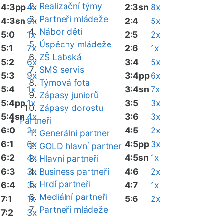
Realizační týmy
4:3pp
4x
2:3sn
8x
Partneři mládeže
4:3sn
9x
2:4
5x
Nábor dětí
5:0
1x
2:5
2x
Úspěchy mládeže
5:1
7x
2:6
1x
ZŠ Labská
5:2
6x
3:4
5x
SMS servis
5:3
9x
3:4pp
6x
Týmová fota
5:4
1x
3:4sn
7x
Zápasy juniorů
5:4pp
1x
3:5
3x
Zápasy dorostu
5:4sn
4x
3:6
3x
Partneři
6:0
2x
4:5
2x
Generální partner
6:1
6x
4:5pp
3x
GOLD hlavní partner
6:2
4x
4:5sn
1x
Hlavní partneři
6:3
3x
Business partneři
4:6
2x
Hrdí partneři
6:4
3x
4:7
1x
Mediální partneři
7:1
1x
5:6
2x
Partneři mládeže
7:2
3x