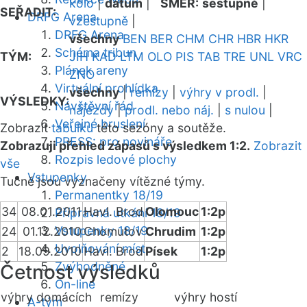
kolo
|
datum
|
SMĚR:
sestupně
|
SEŘADIT:
DRFG Arena
vzestupně
|
DRFG Arena
všechny
BEN
BER
CHM
CHR
HBR
HKR
Schéma tribun
TÝM:
JIH
KAD
LTM
OLO
PIS
TAB
TRE
UNL
VRC
Plánek areny
ZNO
Virtuální prohlídka
všechny
|
remízy
|
výhry v prodl.
|
VÝSLEDKY:
Návštěvní řád
nájezdy
|
prodl. nebo náj.
|
s nulou
|
Veřejné bruslení
Zobrazit
tabulku
této sezóny a soutěže.
PRESS: pro novináře
Zobrazuji přehled zápasů s výsledkem 1:2.
Zobrazit
Rozpis ledové plochy
vše
Vstupenky
Tučně jsou vyznačeny vítězné týmy.
Permanentky 18/19
34
08.01.2011
Havl. Brod
Olomouc
1:2p
Přípravná utkání 18/19
Vstupenky 18/19
24
01.12.2010
Chomutov
Chrudim
1:2p
Uvolňování míst
2
18.09.2010
Havl. Brod
Písek
1:2p
Zvýhodněné
Četnost výsledků
On-line
výhry domácích
remízy
výhry hostí
A-tým