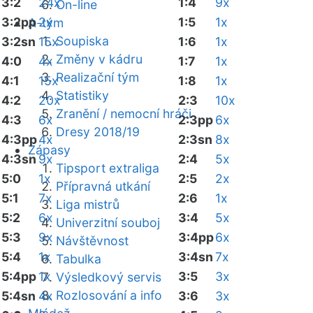
3:2
24x
1:4
9x
On-line
3:2pp
2x
1:5
1x
A-tým
Soupiska
3:2sn
15x
1:6
1x
Změny v kádru
4:0
4x
1:7
1x
Realizační tým
4:1
15x
1:8
1x
Statistiky
4:2
20x
2:3
10x
Zranění / nemocní hráči
4:3
6x
2:3pp
6x
Dresy 2018/19
4:3pp
4x
2:3sn
8x
Zápasy
4:3sn
9x
2:4
5x
Tipsport extraliga
5:0
1x
2:5
2x
Přípravná utkání
5:1
7x
2:6
1x
Liga mistrů
5:2
6x
3:4
5x
Univerzitní souboj
5:3
9x
3:4pp
6x
Návštěvnost
5:4
1x
3:4sn
7x
Tabulka
5:4pp
1x
3:5
3x
Výsledkový servis
Rozlosování a info
5:4sn
4x
3:6
3x