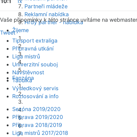
10:1
1x
Partneři mládeže
Reklamní nabídka
Vaše připomínky k této stránce uvítáme na webmaste
Hrdý partner - nabídka
Žijeme
Tweet
Tipsport extraliga
Přípravná utkání
Liga mistrů
Univerzitní souboj
Návštěvnost
Fanzóna
Tabulka
Výsledkový servis
Rozlosování a info
Sezóna 2019/2020
Příprava 2019/2020
Příprava 2018/2019
Liga mistrů 2017/2018