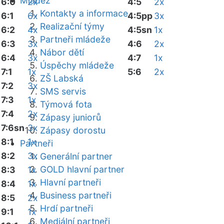
Mládež
6:0
2x
4:5
2x
Kontakty a informace
6:1
6x
4:5pp
3x
Realizační týmy
6:2
4x
4:5sn
1x
Partneři mládeže
6:3
3x
4:6
2x
Nábor dětí
6:4
3x
4:7
1x
Úspěchy mládeže
7:1
1x
5:6
2x
ZŠ Labská
7:2
3x
SMS servis
7:3
1x
Týmová fota
7:4
2x
Zápasy juniorů
7:6sn
3x
Zápasy dorostu
8:1
1x
Partneři
8:2
3x
Generální partner
GOLD hlavní partner
8:3
1x
Hlavní partneři
8:4
1x
Business partneři
8:5
2x
Hrdí partneři
9:1
1x
Mediální partneři