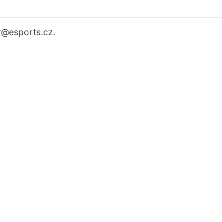
r
@esports.cz.