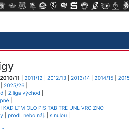
igy
2010/11
|
2011/12
|
2012/13
|
2013/14
|
2014/15
|
2015
|
2025/26
|
ed
|
2.liga východ
|
upně
|
H
KAD
LTM
OLO
PIS
TAB
TRE
UNL
VRC
ZNO
dy
|
prodl. nebo náj.
|
s nulou
|