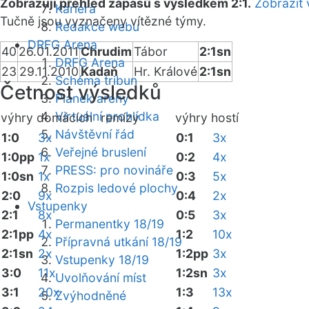
Zobrazuji přehled zápasů s výsledkem 2:1.
Zobrazit 
Kariéra
Tučně jsou vyznačeny vítězné týmy.
Redakce webu
DRFG Arena
40
26.01.2011
Chrudim
Tábor
2:1sn
DRFG Arena
23
29.11.2010
Kadaň
Hr. Králové
2:1sn
Schéma tribun
Četnost výsledků
Plánek areny
Virtuální prohlídka
výhry domácích
remízy
výhry hostí
Návštěvní řád
1:0
3x
0:1
3x
Veřejné bruslení
1:0pp
1x
0:2
4x
PRESS: pro novináře
1:0sn
1x
0:3
5x
Rozpis ledové plochy
2:0
9x
0:4
2x
Vstupenky
2:1
8x
0:5
3x
Permanentky 18/19
2:1pp
4x
1:2
10x
Přípravná utkání 18/19
2:1sn
2x
1:2pp
3x
Vstupenky 18/19
3:0
11x
1:2sn
3x
Uvolňování míst
3:1
20x
1:3
13x
Zvýhodněné