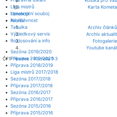
Kostka pro vás
Liga mistrů
Karta Kometa
Univerzitní souboj
Fanshop
Návštěvnost
Archiv
Tabulka
Archiv článků
Výsledkový servis
Archiv aktualit
Rozlosování a info
Fotogalerie
Youtube kanál
Sezóna 2019/2020
Příprava 2019/2020
ČF1:
Hradec - Kometa 1:3
Příprava 2018/2019
Liga mistrů 2017/2018
Sezóna 2017/2018
Příprava 2017/2018
Sezóna 2016/2017
Příprava 2016/2017
Sezóna 2015/2016
Příprava 2015/2016