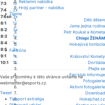
Reklamní nabídka
7:3
1x
Hrdý partner - nabídka
7:4
2x
Žijeme
7:6sn
3x
Děti dětem
8:1
1x
Jsme jedna rodina
8:2
3x
Petr Koukal a Kometa
8:3
1x
Chlapi ŽENÁM
8:4
1x
Hokejová tombola
8:5
2x
Fanzóna
9:1
1x
Království Komety
10:1
1x
Dortiáda
Ptejte se
Fan klub informuje
Vaše připomínky k této stránce uvítáme na
Fotogalerie
webmaster
@esports.cz.
Aktivní fotogalerie
Tweet
Download
Tipsport extraliga
Hokejchat.cz
Přípravná utkání