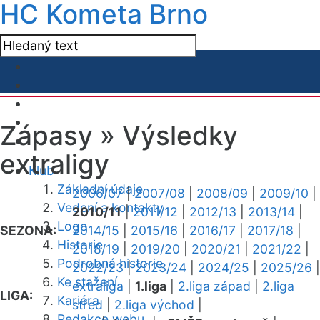
HC Kometa Brno
Zápasy »
Výsledky
extraligy
Klub
Základní údaje
2006/07
|
2007/08
|
2008/09
|
2009/10
|
Vedení a kontakty
2010/11
|
2011/12
|
2012/13
|
2013/14
|
Logo
SEZONA:
2014/15
|
2015/16
|
2016/17
|
2017/18
|
Historie
2018/19
|
2019/20
|
2020/21
|
2021/22
|
Podrobná historie
2022/23
|
2023/24
|
2024/25
|
2025/26
|
Ke stažení
extraliga
|
1.liga
|
2.liga západ
|
2.liga
LIGA:
Kariéra
střed
|
2.liga východ
|
Redakce webu