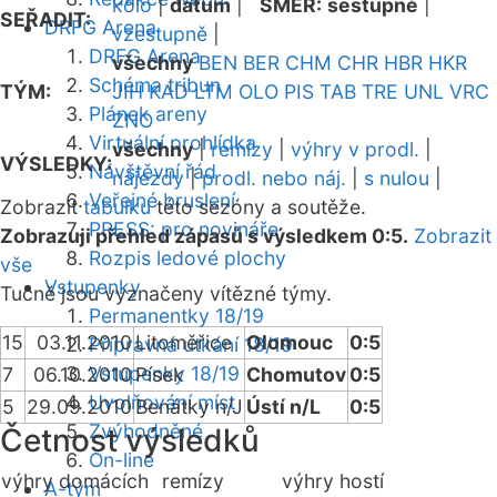
kolo
|
datum
|
SMĚR:
sestupně
|
SEŘADIT:
DRFG Arena
vzestupně
|
DRFG Arena
všechny
BEN
BER
CHM
CHR
HBR
HKR
Schéma tribun
TÝM:
JIH
KAD
LTM
OLO
PIS
TAB
TRE
UNL
VRC
Plánek areny
ZNO
Virtuální prohlídka
všechny
|
remízy
|
výhry v prodl.
|
VÝSLEDKY:
Návštěvní řád
nájezdy
|
prodl. nebo náj.
|
s nulou
|
Veřejné bruslení
Zobrazit
tabulku
této sezóny a soutěže.
PRESS: pro novináře
Zobrazuji přehled zápasů s výsledkem 0:5.
Zobrazit
Rozpis ledové plochy
vše
Vstupenky
Tučně jsou vyznačeny vítězné týmy.
Permanentky 18/19
15
03.11.2010
Litoměřice
Olomouc
0:5
Přípravná utkání 18/19
Vstupenky 18/19
7
06.10.2010
Písek
Chomutov
0:5
Uvolňování míst
5
29.09.2010
Benátky n/J
Ústí n/L
0:5
Zvýhodněné
Četnost výsledků
On-line
výhry domácích
remízy
výhry hostí
A-tým