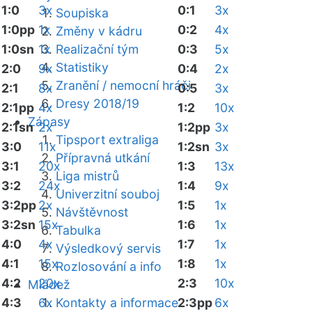
1:0
3x
0:1
3x
Soupiska
1:0pp
1x
0:2
4x
Změny v kádru
1:0sn
1x
Realizační tým
0:3
5x
Statistiky
2:0
9x
0:4
2x
Zranění / nemocní hráči
2:1
8x
0:5
3x
Dresy 2018/19
2:1pp
4x
1:2
10x
Zápasy
2:1sn
2x
1:2pp
3x
Tipsport extraliga
3:0
11x
1:2sn
3x
Přípravná utkání
3:1
20x
1:3
13x
Liga mistrů
3:2
24x
1:4
9x
Univerzitní souboj
3:2pp
2x
1:5
1x
Návštěvnost
3:2sn
15x
1:6
1x
Tabulka
4:0
4x
1:7
1x
Výsledkový servis
4:1
15x
1:8
1x
Rozlosování a info
4:2
20x
2:3
10x
Mládež
4:3
6x
Kontakty a informace
2:3pp
6x