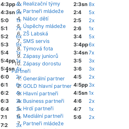
Realizační týmy
4:3pp
4x
2:3sn
8x
Partneři mládeže
4:3sn
9x
2:4
5x
Nábor dětí
5:0
1x
2:5
2x
Úspěchy mládeže
5:1
7x
2:6
1x
ZŠ Labská
5:2
6x
3:4
5x
SMS servis
5:3
9x
3:4pp
6x
Týmová fota
5:4
1x
3:4sn
7x
Zápasy juniorů
5:4pp
1x
3:5
3x
Zápasy dorostu
5:4sn
4x
3:6
3x
Partneři
6:0
2x
4:5
2x
Generální partner
6:1
6x
4:5pp
3x
GOLD hlavní partner
6:2
4x
4:5sn
1x
Hlavní partneři
6:3
3x
Business partneři
4:6
2x
Hrdí partneři
6:4
3x
4:7
1x
Mediální partneři
7:1
1x
5:6
2x
Partneři mládeže
7:2
3x