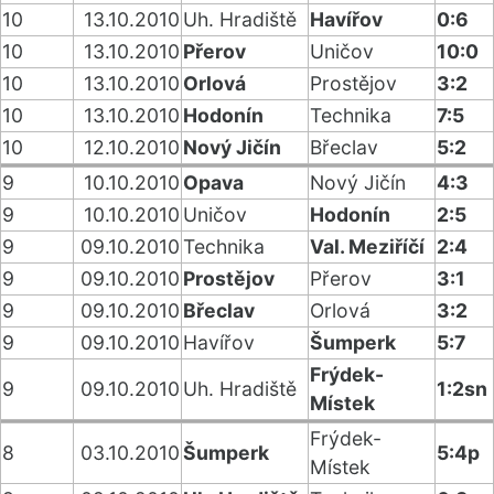
10
13.10.2010
Uh. Hradiště
Havířov
0:6
10
13.10.2010
Přerov
Uničov
10:0
10
13.10.2010
Orlová
Prostějov
3:2
10
13.10.2010
Hodonín
Technika
7:5
10
12.10.2010
Nový Jičín
Břeclav
5:2
9
10.10.2010
Opava
Nový Jičín
4:3
9
10.10.2010
Uničov
Hodonín
2:5
9
09.10.2010
Technika
Val. Meziříčí
2:4
9
09.10.2010
Prostějov
Přerov
3:1
9
09.10.2010
Břeclav
Orlová
3:2
9
09.10.2010
Havířov
Šumperk
5:7
Frýdek-
9
09.10.2010
Uh. Hradiště
1:2sn
Místek
Frýdek-
8
03.10.2010
Šumperk
5:4p
Místek