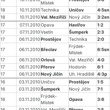
Místek
18
10.11.2010
Technika
Uničov
4:5sn
18
10.11.2010
Val. Meziříčí
Nový Jičín
3:2sn
17
07.11.2010
Opava
Havířov
1:2
17
07.11.2010
Vsetín
Šumperk
2:3
17
06.11.2010
Prostějov
Technika
2:0
Frýdek-
17
06.11.2010
Břeclav
6:5sn
Místek
17
06.11.2010
Orlová
Val. Meziříčí
4:0
17
06.11.2010
Přerov
Hodonín
6:1
17
06.11.2010
Nový Jičín
Uh. Hradiště
4:3p
16
03.11.2010
Uničov
Prostějov
1:5
16
03.11.2010
Šumperk
Nový Jičín
7:1
Frýdek-
16
03.11.2010
Opava
3:6
Místek
16
03.11.2010
Val. Meziříčí
Přerov
2:5