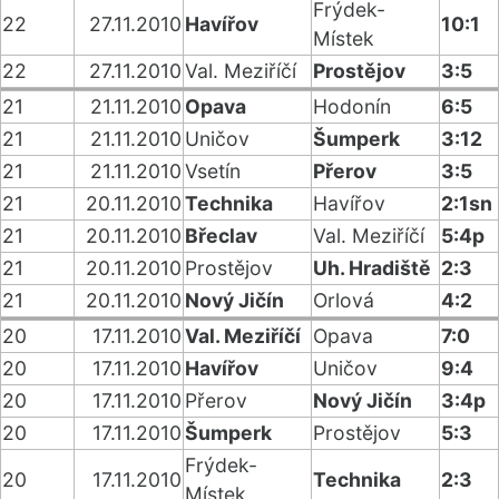
Frýdek-
22
27.11.2010
Havířov
10:1
Místek
22
27.11.2010
Val. Meziříčí
Prostějov
3:5
21
21.11.2010
Opava
Hodonín
6:5
21
21.11.2010
Uničov
Šumperk
3:12
21
21.11.2010
Vsetín
Přerov
3:5
21
20.11.2010
Technika
Havířov
2:1sn
21
20.11.2010
Břeclav
Val. Meziříčí
5:4p
21
20.11.2010
Prostějov
Uh. Hradiště
2:3
21
20.11.2010
Nový Jičín
Orlová
4:2
20
17.11.2010
Val. Meziříčí
Opava
7:0
20
17.11.2010
Havířov
Uničov
9:4
20
17.11.2010
Přerov
Nový Jičín
3:4p
20
17.11.2010
Šumperk
Prostějov
5:3
Frýdek-
20
17.11.2010
Technika
2:3
Místek