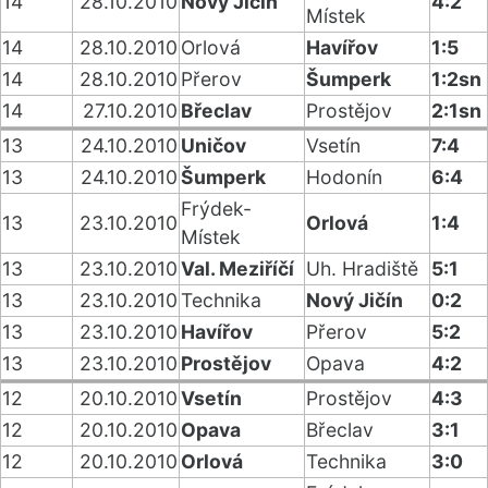
14
28.10.2010
Nový Jičín
4:2
Místek
14
28.10.2010
Orlová
Havířov
1:5
14
28.10.2010
Přerov
Šumperk
1:2sn
14
27.10.2010
Břeclav
Prostějov
2:1sn
13
24.10.2010
Uničov
Vsetín
7:4
13
24.10.2010
Šumperk
Hodonín
6:4
Frýdek-
13
23.10.2010
Orlová
1:4
Místek
13
23.10.2010
Val. Meziříčí
Uh. Hradiště
5:1
13
23.10.2010
Technika
Nový Jičín
0:2
13
23.10.2010
Havířov
Přerov
5:2
13
23.10.2010
Prostějov
Opava
4:2
12
20.10.2010
Vsetín
Prostějov
4:3
12
20.10.2010
Opava
Břeclav
3:1
12
20.10.2010
Orlová
Technika
3:0