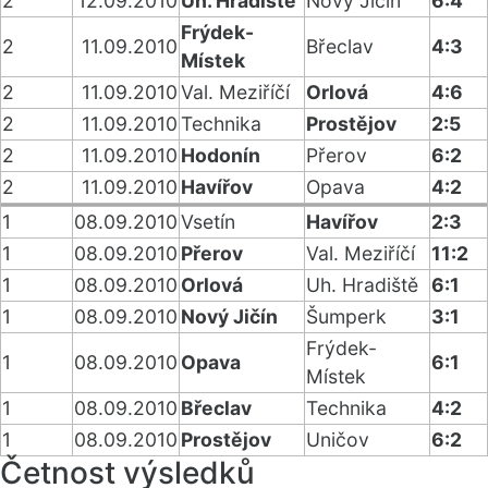
2
12.09.2010
Uh. Hradiště
Nový Jičín
6:4
Frýdek-
2
11.09.2010
Břeclav
4:3
Místek
2
11.09.2010
Val. Meziříčí
Orlová
4:6
2
11.09.2010
Technika
Prostějov
2:5
2
11.09.2010
Hodonín
Přerov
6:2
2
11.09.2010
Havířov
Opava
4:2
1
08.09.2010
Vsetín
Havířov
2:3
1
08.09.2010
Přerov
Val. Meziříčí
11:2
1
08.09.2010
Orlová
Uh. Hradiště
6:1
1
08.09.2010
Nový Jičín
Šumperk
3:1
Frýdek-
1
08.09.2010
Opava
6:1
Místek
1
08.09.2010
Břeclav
Technika
4:2
1
08.09.2010
Prostějov
Uničov
6:2
Četnost výsledků