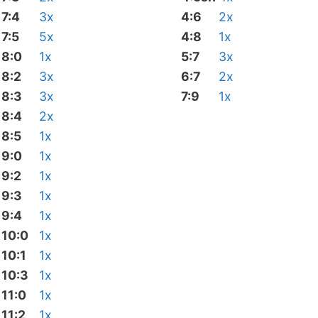
7:4
3x
4:6
2x
7:5
5x
4:8
1x
8:0
1x
5:7
3x
8:2
3x
6:7
2x
8:3
3x
7:9
1x
8:4
2x
8:5
1x
9:0
1x
9:2
1x
9:3
1x
9:4
1x
10:0
1x
10:1
1x
10:3
1x
11:0
1x
11:2
1x