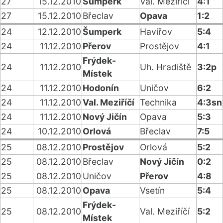
27
15.12.2010
Šumperk
Val. Meziříčí
4:1
27
15.12.2010
Břeclav
Opava
1:2
24
12.12.2010
Šumperk
Havířov
5:4
24
11.12.2010
Přerov
Prostějov
4:1
Frýdek-
24
11.12.2010
Uh. Hradiště
3:2p
Místek
24
11.12.2010
Hodonín
Uničov
6:2
24
11.12.2010
Val. Meziříčí
Technika
4:3sn
24
11.12.2010
Nový Jičín
Opava
5:3
24
10.12.2010
Orlová
Břeclav
7:5
25
08.12.2010
Prostějov
Orlová
5:2
25
08.12.2010
Břeclav
Nový Jičín
0:2
25
08.12.2010
Uničov
Přerov
4:8
25
08.12.2010
Opava
Vsetín
5:4
Frýdek-
25
08.12.2010
Val. Meziříčí
5:2
Místek