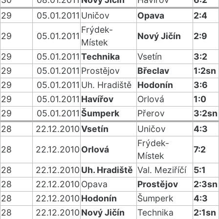
29
05.01.2011
Uničov
Opava
2:4
Frýdek-
29
05.01.2011
Nový Jičín
2:9
Místek
29
05.01.2011
Technika
Vsetín
3:2
29
05.01.2011
Prostějov
Břeclav
1:2sn
29
05.01.2011
Uh. Hradiště
Hodonín
3:6
29
05.01.2011
Havířov
Orlová
1:0
29
05.01.2011
Šumperk
Přerov
3:2sn
28
22.12.2010
Vsetín
Uničov
4:3
Frýdek-
28
22.12.2010
Orlová
7:2
Místek
28
22.12.2010
Uh. Hradiště
Val. Meziříčí
5:1
28
22.12.2010
Opava
Prostějov
2:3sn
28
22.12.2010
Hodonín
Šumperk
4:3
28
22.12.2010
Nový Jičín
Technika
2:1sn