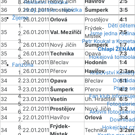
36
29.01.2011
Nový Jičín
Havířov
2:5
Reklamní nabídka
36
29.01.2011
Hrdý partner - nabídka
Prostějov
Šumperk
3:5
Žijeme
35
26.01.2011
Orlová
Prostějov
4:1
Děti dětem
Frýdek-
35
26.01.2011
Val. Meziříčí
7:5
Jsme jedna rodina
Místek
Petr Koukal a Kometa
35
26.01.2011
Nový Jičín
Šumperk
1:7
Chlapi ŽENÁM
35
26.01.2011
Technika
Opava
7:3
Hokejová tombola
35
26.01.2011
Břeclav
Hodonín
1:4
Fanzóna
35
26.01.2011
Přerov
Havířov
2:3sn
Království Komety
Dortiáda
34
23.01.2011
Opava
Břeclav
5:1
Ptejte se
34
23.01.2011
Šumperk
Přerov
4:2
Fan klub informuje
32
23.01.2011
Vsetín
Uh. Hradiště
6:5
Fotogalerie
34
22.01.2011
Prostějov
Nový Jičín
3:2
Aktivní fotogalerie
34
22.01.2011
Havířov
Orlová
3:4
Download
Frýdek-
Hokejchat.cz
34
22.01.2011
Technika
3:2sn
Místek