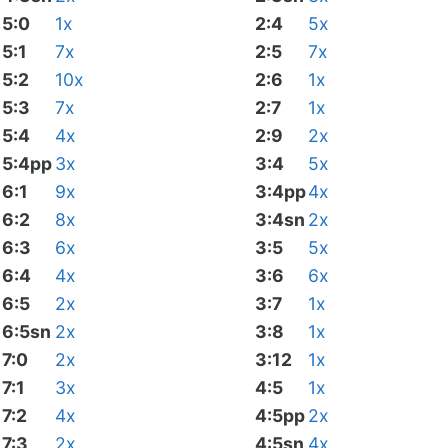
5:0
1x
2:4
5x
5:1
7x
2:5
7x
5:2
10x
2:6
1x
5:3
7x
2:7
1x
5:4
4x
2:9
2x
5:4pp
3x
3:4
5x
6:1
9x
3:4pp
4x
6:2
8x
3:4sn
2x
6:3
6x
3:5
5x
6:4
4x
3:6
6x
6:5
2x
3:7
1x
6:5sn
2x
3:8
1x
7:0
2x
3:12
1x
7:1
3x
4:5
1x
7:2
4x
4:5pp
2x
7:3
2x
4:5sn
4x