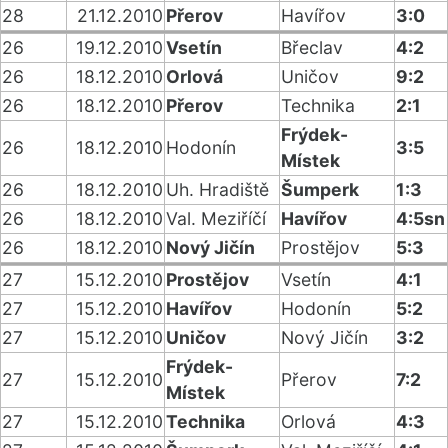
28
21.12.2010
Přerov
Havířov
3:0
26
19.12.2010
Vsetín
Břeclav
4:2
26
18.12.2010
Orlová
Uničov
9:2
26
18.12.2010
Přerov
Technika
2:1
Frýdek-
26
18.12.2010
Hodonín
3:5
Místek
26
18.12.2010
Uh. Hradiště
Šumperk
1:3
26
18.12.2010
Val. Meziříčí
Havířov
4:5sn
26
18.12.2010
Nový Jičín
Prostějov
5:3
27
15.12.2010
Prostějov
Vsetín
4:1
27
15.12.2010
Havířov
Hodonín
5:2
27
15.12.2010
Uničov
Nový Jičín
3:2
Frýdek-
27
15.12.2010
Přerov
7:2
Místek
27
15.12.2010
Technika
Orlová
4:3