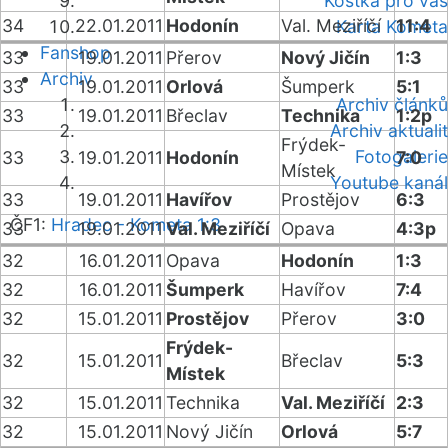
Kostka pro vás
34
22.01.2011
Hodonín
Val. Meziříčí
11:4
Karta Kometa
Fanshop
33
19.01.2011
Přerov
Nový Jičín
1:3
Archiv
33
19.01.2011
Orlová
Šumperk
5:1
Archiv článků
33
19.01.2011
Břeclav
Technika
1:2p
Archiv aktualit
Frýdek-
Fotogalerie
33
19.01.2011
Hodonín
7:0
Místek
Youtube kanál
33
19.01.2011
Havířov
Prostějov
6:3
ČF1:
Hradec - Kometa 1:3
33
19.01.2011
Val. Meziříčí
Opava
4:3p
32
16.01.2011
Opava
Hodonín
1:3
32
16.01.2011
Šumperk
Havířov
7:4
32
15.01.2011
Prostějov
Přerov
3:0
Frýdek-
32
15.01.2011
Břeclav
5:3
Místek
32
15.01.2011
Technika
Val. Meziříčí
2:3
32
15.01.2011
Nový Jičín
Orlová
5:7