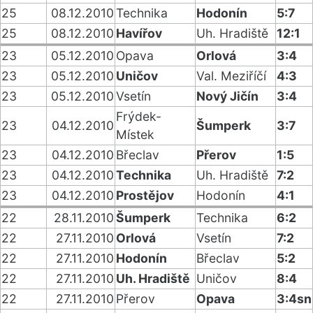
25
08.12.2010
Technika
Hodonín
5:7
25
08.12.2010
Havířov
Uh. Hradiště
12:1
23
05.12.2010
Opava
Orlová
3:4
23
05.12.2010
Uničov
Val. Meziříčí
4:3
23
05.12.2010
Vsetín
Nový Jičín
3:4
Frýdek-
23
04.12.2010
Šumperk
3:7
Místek
23
04.12.2010
Břeclav
Přerov
1:5
23
04.12.2010
Technika
Uh. Hradiště
7:2
23
04.12.2010
Prostějov
Hodonín
4:1
22
28.11.2010
Šumperk
Technika
6:2
22
27.11.2010
Orlová
Vsetín
7:2
22
27.11.2010
Hodonín
Břeclav
5:2
22
27.11.2010
Uh. Hradiště
Uničov
8:4
22
27.11.2010
Přerov
Opava
3:4sn