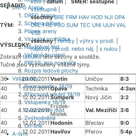
kolo
|
datum
|
SMĚR:
sestupně
|
SEŘADIT:
DRFG Arena
vzestupně
|
DRFG Arena
všechny
BRE
FRM
HAV
HOD
NJI
OPA
Schéma tribun
TÝM:
ORL
PRE
PRO
SUM
TEC
UNI
UUH
VAL
Plánek areny
VSE
Virtuální prohlídka
všechny
|
remízy
|
výhry v prodl.
|
VÝSLEDKY:
Návštěvní řád
nájezdy
|
prodl. nebo náj.
|
s nulou
|
Veřejné bruslení
Zobrazit
tabulku
této sezóny a soutěže.
PRESS: pro novináře
Tučně jsou vyznačeny vítězné týmy.
Rozpis ledové plochy
Vstupenky
36
20.02.2011
Vsetín
Uničov
8:3
Permanentky 18/19
40
13.02.2011
Opava
Technika
4:3sn
Přípravná utkání 18/19
40
12.02.2011
Šumperk
Nový Jičín
3:2
Vstupenky 18/19
Frýdek-
40
12.02.2011
Uvolňování míst
Val. Meziříčí
3:6
Místek
Zvýhodněné
40
12.02.2011
Hodonín
Břeclav
9:0
On-line
40
12.02.2011
Havířov
Přerov
5:4p
A-tým