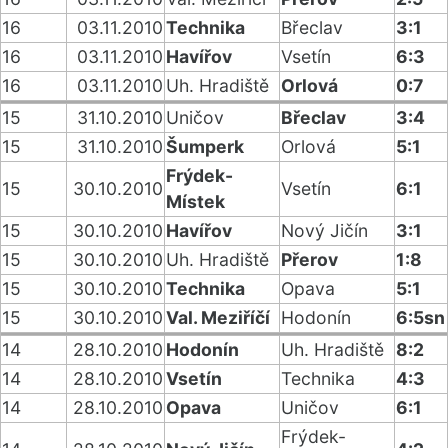
16
03.11.2010
Technika
Břeclav
3:1
16
03.11.2010
Havířov
Vsetín
6:3
16
03.11.2010
Uh. Hradiště
Orlová
0:7
15
31.10.2010
Uničov
Břeclav
3:4
15
31.10.2010
Šumperk
Orlová
5:1
Frýdek-
15
30.10.2010
Vsetín
6:1
Místek
15
30.10.2010
Havířov
Nový Jičín
3:1
15
30.10.2010
Uh. Hradiště
Přerov
1:8
15
30.10.2010
Technika
Opava
5:1
15
30.10.2010
Val. Meziříčí
Hodonín
6:5sn
14
28.10.2010
Hodonín
Uh. Hradiště
8:2
14
28.10.2010
Vsetín
Technika
4:3
14
28.10.2010
Opava
Uničov
6:1
Frýdek-