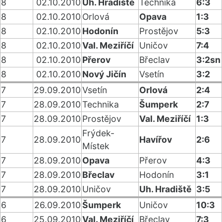
8
02.10.2010
Uh. Hradiště
Technika
6:3
8
02.10.2010
Orlová
Opava
1:3
8
02.10.2010
Hodonín
Prostějov
5:3
8
02.10.2010
Val. Meziříčí
Uničov
7:4
8
02.10.2010
Přerov
Břeclav
3:2sn
8
02.10.2010
Nový Jičín
Vsetín
3:2
7
29.09.2010
Vsetín
Orlová
2:4
7
28.09.2010
Technika
Šumperk
2:7
7
28.09.2010
Prostějov
Val. Meziříčí
1:3
Frýdek-
7
28.09.2010
Havířov
2:6
Místek
7
28.09.2010
Opava
Přerov
4:3
7
28.09.2010
Břeclav
Hodonín
3:1
7
28.09.2010
Uničov
Uh. Hradiště
3:5
6
26.09.2010
Šumperk
Uničov
10:3
6
25.09.2010
Val. Meziříčí
Břeclav
7:3