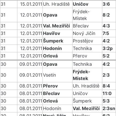
31
15.01.2011
Uh. Hradiště
Uničov
3:6
Frýdek-
31
12.01.2011
Opava
8:2
Místek
31
12.01.2011
Val. Meziříčí
Břeclav
4:3
31
12.01.2011
Havířov
Nový Jičín
7:5
31
12.01.2011
Šumperk
Prostějov
4:2
31
12.01.2011
Hodonín
Technika
3:2p
31
12.01.2011
Orlová
Přerov
5:2
30
09.01.2011
Opava
Technika
4:2
Frýdek-
30
09.01.2011
Vsetín
2:3
Místek
30
08.01.2011
Přerov
Uh. Hradiště
8:4
30
08.01.2011
Břeclav
Uničov
11:0
30
08.01.2011
Orlová
Šumperk
5:3
30
08.01.2011
Hodonín
Val. Meziříčí
2:3sn
30
08.01.2011
Nový Jičín
Havířov
6:2