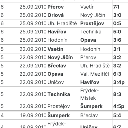
6
25.09.2010
Přerov
Vsetín
7:1
6
25.09.2010
Orlová
Nový Jičín
3:0
6
25.09.2010
Uh. Hradiště
Prostějov
0:5
6
25.09.2010
Havířov
Technika
5:0
6
25.09.2010
Hodonín
Opava
3:6
5
22.09.2010
Vsetín
Hodonín
3:1
5
22.09.2010
Nový Jičín
Přerov
3:2
5
22.09.2010
Břeclav
Uh. Hradiště
3:2
5
22.09.2010
Opava
Val. Meziříčí
6:3
5
22.09.2010
Uničov
Havířov
3:4p
Frýdek-
5
22.09.2010
Technika
8:3
Místek
5
22.09.2010
Prostějov
Šumperk
4:5p
4
19.09.2010
Šumperk
Břeclav
5:4
Frýdek-
4
18.09.2010
Uničov
6:7