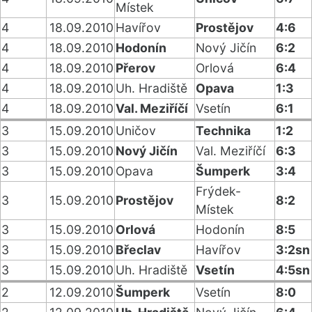
Místek
4
18.09.2010
Havířov
Prostějov
4:6
4
18.09.2010
Hodonín
Nový Jičín
6:2
4
18.09.2010
Přerov
Orlová
6:4
4
18.09.2010
Uh. Hradiště
Opava
1:3
4
18.09.2010
Val. Meziříčí
Vsetín
6:1
3
15.09.2010
Uničov
Technika
1:2
3
15.09.2010
Nový Jičín
Val. Meziříčí
6:3
3
15.09.2010
Opava
Šumperk
3:4
Frýdek-
3
15.09.2010
Prostějov
8:2
Místek
3
15.09.2010
Orlová
Hodonín
8:5
3
15.09.2010
Břeclav
Havířov
3:2sn
3
15.09.2010
Uh. Hradiště
Vsetín
4:5sn
2
12.09.2010
Šumperk
Vsetín
8:0