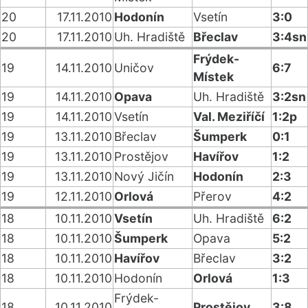
20
17.11.2010
Hodonín
Vsetín
3:0
20
17.11.2010
Uh. Hradiště
Břeclav
3:4sn
Frýdek-
19
14.11.2010
Uničov
6:7
Místek
19
14.11.2010
Opava
Uh. Hradiště
3:2sn
19
14.11.2010
Vsetín
Val. Meziříčí
1:2p
19
13.11.2010
Břeclav
Šumperk
0:1
19
13.11.2010
Prostějov
Havířov
1:2
19
13.11.2010
Nový Jičín
Hodonín
2:3
19
12.11.2010
Orlová
Přerov
4:2
18
10.11.2010
Vsetín
Uh. Hradiště
6:2
18
10.11.2010
Šumperk
Opava
5:2
18
10.11.2010
Havířov
Břeclav
3:2
18
10.11.2010
Hodonín
Orlová
1:3
Frýdek-
18
10.11.2010
Prostějov
3:8