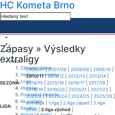
HC Kometa Brno
Zápasy »
Výsledky
extraligy
Klub
Základní údaje
2006/07
|
2007/08
|
2008/09
|
2009/10
|
Vedení a kontakty
2010/11
|
2011/12
|
2012/13
|
2013/14
|
Logo
SEZONA:
2014/15
|
2015/16
|
2016/17
|
2017/18
|
Historie
2018/19
|
2019/20
|
2020/21
|
2021/22
|
Podrobná historie
2022/23
|
2023/24
|
2024/25
|
2025/26
|
Ke stažení
extraliga
|
1.liga
|
2.liga západ
|
2.liga
LIGA:
Kariéra
střed
|
2.liga východ
|
Redakce webu