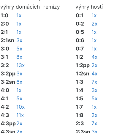
výhry domácích
remízy
výhry hostí
1:0
1x
0:1
1x
2:0
1x
0:2
2x
2:1
1x
0:5
1x
2:1sn
3x
0:6
1x
3:0
5x
0:7
1x
3:1
8x
1:2
4x
3:2
13x
1:2pp
2x
3:2pp
3x
1:2sn
4x
3:2sn
6x
1:3
7x
4:0
1x
1:4
3x
4:1
5x
1:5
5x
4:2
10x
1:7
1x
4:3
11x
1:8
2x
4:3pp
2x
2:3
7x
4:3sn
2x
2:3sn
3x