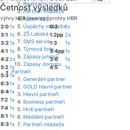
Realizační týmy
Četnost výsledků
Partneři mládeže
výhry HBR |
remízy |
prohry HBR
Nábor dětí
Úspěchy mládeže
2:0
1x
0:2
1x
ZŠ Labská
3:1
1x
1:2pp
2x
SMS servis
3:2
1x
1:3
1x
Týmová fota
4:1
1x
3:4pp
1x
Zápasy juniorů
4:2
2x
3:6
1x
Zápasy dorostu
5:2
1x
4:5
1x
Partneři
5:3
1x
Generální partner
6:3
1x
GOLD hlavní partner
6:4
1x
Hlavní partneři
7:2
1x
Business partneři
7:4
1x
Hrdí partneři
8:1
1x
Mediální partneři
8:3
1x
Partneři mládeže