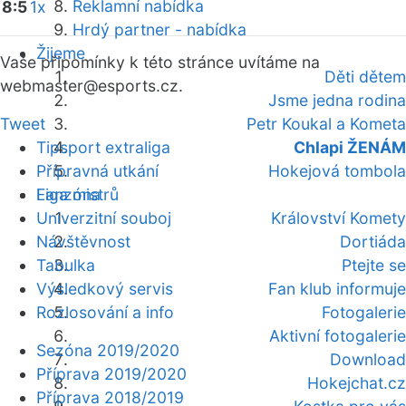
Reklamní nabídka
8:5
1x
Hrdý partner - nabídka
Žijeme
Vaše připomínky k této stránce uvítáme na
Děti dětem
webmaster
@esports.cz.
Jsme jedna rodina
Tweet
Petr Koukal a Kometa
Tipsport extraliga
Chlapi ŽENÁM
Přípravná utkání
Hokejová tombola
Fanzóna
Liga mistrů
Univerzitní souboj
Království Komety
Návštěvnost
Dortiáda
Tabulka
Ptejte se
Výsledkový servis
Fan klub informuje
Rozlosování a info
Fotogalerie
Aktivní fotogalerie
Sezóna 2019/2020
Download
Příprava 2019/2020
Hokejchat.cz
Příprava 2018/2019