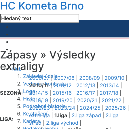
HC Kometa Brno
Zápasy »
Výsledky
extraligy
Klub
Základní údaje
2006/07
|
2007/08
|
2008/09
|
2009/10
|
Vedení a kontakty
2010/11
|
2011/12
|
2012/13
|
2013/14
|
Logo
SEZONA:
2014/15
|
2015/16
|
2016/17
|
2017/18
|
Historie
2018/19
|
2019/20
|
2020/21
|
2021/22
|
Podrobná historie
2022/23
|
2023/24
|
2024/25
|
2025/26
|
Ke stažení
extraliga
|
1.liga
|
2.liga západ
|
2.liga
LIGA:
Kariéra
střed
|
2.liga východ
|
Redakce webu