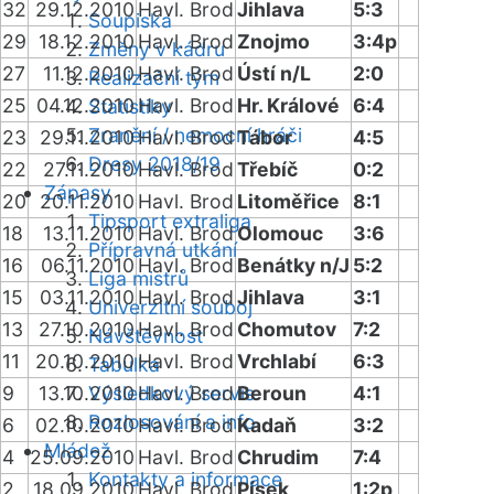
32
29.12.2010
Havl. Brod
Jihlava
5:3
Soupiska
29
18.12.2010
Havl. Brod
Znojmo
3:4p
Změny v kádru
27
11.12.2010
Havl. Brod
Ústí n/L
2:0
Realizační tým
25
04.12.2010
Havl. Brod
Hr. Králové
6:4
Statistiky
Zranění / nemocní hráči
23
29.11.2010
Havl. Brod
Tábor
4:5
Dresy 2018/19
22
27.11.2010
Havl. Brod
Třebíč
0:2
Zápasy
20
20.11.2010
Havl. Brod
Litoměřice
8:1
Tipsport extraliga
18
13.11.2010
Havl. Brod
Olomouc
3:6
Přípravná utkání
16
06.11.2010
Havl. Brod
Benátky n/J
5:2
Liga mistrů
15
03.11.2010
Havl. Brod
Jihlava
3:1
Univerzitní souboj
13
27.10.2010
Havl. Brod
Chomutov
7:2
Návštěvnost
11
20.10.2010
Havl. Brod
Vrchlabí
6:3
Tabulka
9
13.10.2010
Výsledkový servis
Havl. Brod
Beroun
4:1
Rozlosování a info
6
02.10.2010
Havl. Brod
Kadaň
3:2
Mládež
4
25.09.2010
Havl. Brod
Chrudim
7:4
Kontakty a informace
2
18.09.2010
Havl. Brod
Písek
1:2p