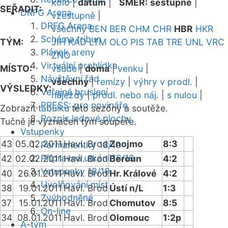
kolo
|
datum
|
SMĚR:
sestupně
|
SEŘADIT:
DRFG Arena
vzestupně
|
DRFG Arena
všechny
BEN
BER
CHM
CHR
HBR
HKR
Schéma tribun
TÝM:
JIH
KAD
LTM
OLO
PIS
TAB
TRE
UNL
VRC
Plánek areny
ZNO
Virtuální prohlídka
MÍSTO:
všude
|
doma
|
venku
|
Návštěvní řád
všechny
|
remízy
|
výhry v prodl.
|
VÝSLEDKY:
Veřejné bruslení
nájezdy
|
prodl. nebo náj.
|
s nulou
|
PRESS: pro novináře
Zobrazit
tabulku
této sezóny a soutěže.
Rozpis ledové plochy
Tučně je vyznačen tým soupeře.
Vstupenky
43
05.02.2011
Havl. Brod
Znojmo
8:3
Permanentky 18/19
Přípravná utkání 18/19
42
02.02.2011
Havl. Brod
Beroun
4:2
Vstupenky 18/19
40
26.01.2011
Havl. Brod
Hr. Králové
4:2
Uvolňování míst
38
19.01.2011
Havl. Brod
Ústí n/L
1:3
Zvýhodněné
37
15.01.2011
Havl. Brod
Chomutov
8:5
On-line
34
08.01.2011
Havl. Brod
Olomouc
1:2p
A-tým