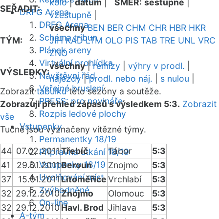
kolo
|
datum
|
SMĚR:
sestupně
|
SEŘADIT:
DRFG Arena
vzestupně
|
DRFG Arena
všechny
BEN
BER
CHM
CHR
HBR
HKR
Schéma tribun
TÝM:
JIH
KAD
LTM
OLO
PIS
TAB
TRE
UNL
VRC
Plánek areny
ZNO
Virtuální prohlídka
všechny
|
remízy
|
výhry v prodl.
|
VÝSLEDKY:
Návštěvní řád
nájezdy
|
prodl. nebo náj.
|
s nulou
|
Veřejné bruslení
Zobrazit
tabulku
této sezóny a soutěže.
PRESS: pro novináře
Zobrazuji přehled zápasů s výsledkem 5:3.
Zobrazit
Rozpis ledové plochy
vše
Vstupenky
Tučně jsou vyznačeny vítězné týmy.
Permanentky 18/19
44
07.02.2011
Třebíč
Tábor
5:3
Přípravná utkání 18/19
Vstupenky 18/19
41
29.01.2011
Beroun
Znojmo
5:3
Uvolňování míst
37
15.01.2011
Litoměřice
Vrchlabí
5:3
Zvýhodněné
32
29.12.2010
Znojmo
Olomouc
5:3
On-line
32
29.12.2010
Havl. Brod
Jihlava
5:3
A-tým