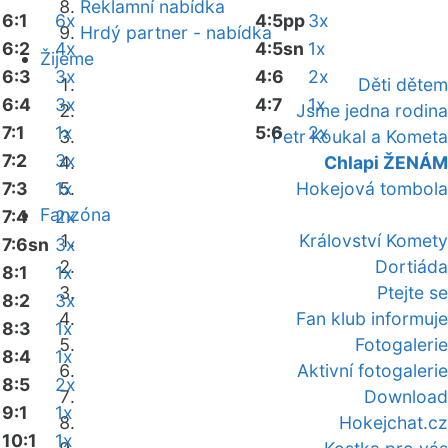
Reklamní nabídka
6:1
6x
4:5pp
3x
Hrdý partner - nabídka
6:2
4x
4:5sn
1x
Žijeme
6:3
3x
4:6
2x
Děti dětem
6:4
3x
4:7
1x
Jsme jedna rodina
7:1
1x
5:6
2x
Petr Koukal a Kometa
7:2
3x
Chlapi ŽENÁM
7:3
1x
Hokejová tombola
Fanzóna
7:4
2x
Království Komety
7:6sn
3x
Dortiáda
8:1
1x
Ptejte se
8:2
3x
Fan klub informuje
8:3
1x
Fotogalerie
8:4
1x
Aktivní fotogalerie
8:5
2x
Download
9:1
1x
Hokejchat.cz
10:1
1x