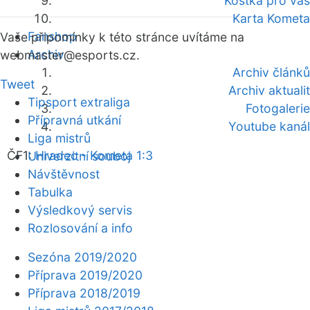
Kostka pro vás
Karta Kometa
Fanshop
Vaše připomínky k této stránce uvítáme na
Archiv
webmaster
@esports.cz.
Archiv článků
Tweet
Archiv aktualit
Tipsport extraliga
Fotogalerie
Přípravná utkání
Youtube kanál
Liga mistrů
ČF1:
Hradec - Kometa 1:3
Univerzitní souboj
Návštěvnost
Tabulka
Výsledkový servis
Rozlosování a info
Sezóna 2019/2020
Příprava 2019/2020
Příprava 2018/2019