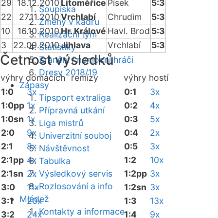
29
18.12.2010
Litoměřice
Písek
5:3
Soupiska
22
27.11.2010
Vrchlabí
Chrudim
5:3
Změny v kádru
10
16.10.2010
Hr. Králové
Havl. Brod
5:3
Realizační tým
3
22.09.2010
Jihlava
Vrchlabí
5:3
Statistiky
Četnost výsledků
Zranění / nemocní hráči
Dresy 2018/19
výhry domácích
remízy
výhry hostí
Zápasy
1:0
3x
0:1
3x
Tipsport extraliga
1:0pp
1x
0:2
4x
Přípravná utkání
1:0sn
1x
0:3
5x
Liga mistrů
2:0
9x
0:4
2x
Univerzitní souboj
2:1
8x
0:5
3x
Návštěvnost
2:1pp
4x
1:2
10x
Tabulka
2:1sn
2x
Výsledkový servis
1:2pp
3x
Rozlosování a info
3:0
11x
1:2sn
3x
Mládež
3:1
20x
1:3
13x
Kontakty a informace
3:2
24x
1:4
9x