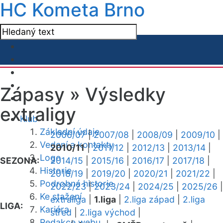
HC Kometa Brno
Zápasy »
Výsledky
extraligy
Klub
Základní údaje
2006/07
|
2007/08
|
2008/09
|
2009/10
|
Vedení a kontakty
2010/11
|
2011/12
|
2012/13
|
2013/14
|
Logo
SEZONA:
2014/15
|
2015/16
|
2016/17
|
2017/18
|
Historie
2018/19
|
2019/20
|
2020/21
|
2021/22
|
Podrobná historie
2022/23
|
2023/24
|
2024/25
|
2025/26
|
Ke stažení
extraliga
|
1.liga
|
2.liga západ
|
2.liga
LIGA:
Kariéra
střed
|
2.liga východ
|
Redakce webu