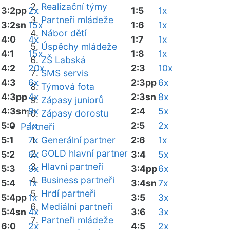
Realizační týmy
3:2pp
2x
1:5
1x
Partneři mládeže
3:2sn
15x
1:6
1x
Nábor dětí
4:0
4x
1:7
1x
Úspěchy mládeže
4:1
15x
1:8
1x
ZŠ Labská
4:2
20x
2:3
10x
SMS servis
4:3
6x
2:3pp
6x
Týmová fota
4:3pp
4x
2:3sn
8x
Zápasy juniorů
4:3sn
9x
2:4
5x
Zápasy dorostu
5:0
1x
2:5
2x
Partneři
5:1
7x
Generální partner
2:6
1x
GOLD hlavní partner
5:2
6x
3:4
5x
Hlavní partneři
5:3
9x
3:4pp
6x
Business partneři
5:4
1x
3:4sn
7x
Hrdí partneři
5:4pp
1x
3:5
3x
Mediální partneři
5:4sn
4x
3:6
3x
Partneři mládeže
6:0
2x
4:5
2x