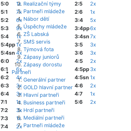
5:0
1x
Realizační týmy
2:5
2x
Partneři mládeže
5:1
7x
2:6
1x
Nábor dětí
5:2
6x
3:4
5x
Úspěchy mládeže
5:3
9x
3:4pp
6x
ZŠ Labská
5:4
1x
3:4sn
7x
SMS servis
5:4pp
1x
3:5
3x
Týmová fota
5:4sn
4x
3:6
3x
Zápasy juniorů
6:0
2x
4:5
2x
Zápasy dorostu
6:1
6x
4:5pp
3x
Partneři
6:2
4x
4:5sn
1x
Generální partner
6:3
3x
4:6
2x
GOLD hlavní partner
6:4
3x
4:7
1x
Hlavní partneři
7:1
1x
5:6
2x
Business partneři
7:2
3x
Hrdí partneři
Mediální partneři
7:3
1x
Partneři mládeže
7:4
2x