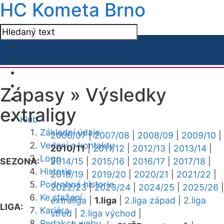
HC Kometa Brno
Zápasy »
Výsledky
extraligy
Klub
Základní údaje
2006/07
|
2007/08
|
2008/09
|
2009/10
|
Vedení a kontakty
2010/11
|
2011/12
|
2012/13
|
2013/14
|
Logo
SEZONA:
2014/15
|
2015/16
|
2016/17
|
2017/18
|
Historie
2018/19
|
2019/20
|
2020/21
|
2021/22
|
Podrobná historie
2022/23
|
2023/24
|
2024/25
|
2025/26
|
Ke stažení
extraliga
|
1.liga
|
2.liga západ
|
2.liga
LIGA:
Kariéra
střed
|
2.liga východ
|
Redakce webu