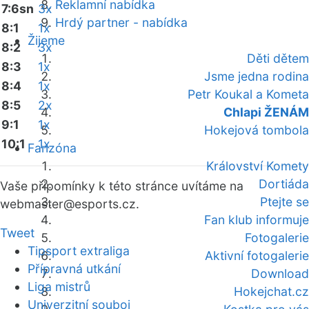
Reklamní nabídka
7:6sn
3x
Hrdý partner - nabídka
8:1
1x
Žijeme
8:2
3x
Děti dětem
8:3
1x
Jsme jedna rodina
8:4
1x
Petr Koukal a Kometa
8:5
2x
Chlapi ŽENÁM
9:1
1x
Hokejová tombola
10:1
1x
Fanzóna
Království Komety
Dortiáda
Vaše připomínky k této stránce uvítáme na
Ptejte se
webmaster
@esports.cz.
Fan klub informuje
Tweet
Fotogalerie
Tipsport extraliga
Aktivní fotogalerie
Přípravná utkání
Download
Liga mistrů
Hokejchat.cz
Univerzitní souboj