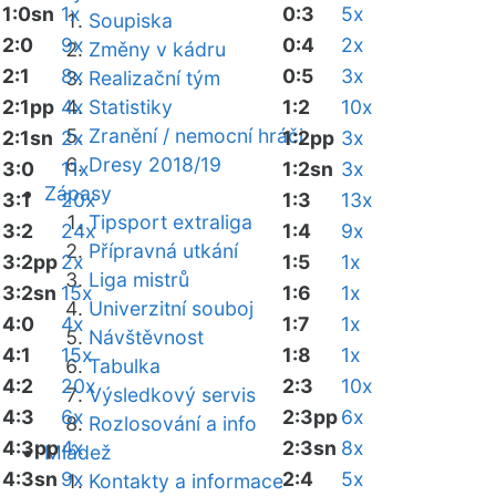
1:0sn
1x
0:3
5x
Soupiska
2:0
9x
0:4
2x
Změny v kádru
2:1
8x
0:5
3x
Realizační tým
2:1pp
4x
Statistiky
1:2
10x
Zranění / nemocní hráči
2:1sn
2x
1:2pp
3x
Dresy 2018/19
3:0
11x
1:2sn
3x
Zápasy
3:1
20x
1:3
13x
Tipsport extraliga
3:2
24x
1:4
9x
Přípravná utkání
3:2pp
2x
1:5
1x
Liga mistrů
3:2sn
15x
1:6
1x
Univerzitní souboj
4:0
4x
1:7
1x
Návštěvnost
4:1
15x
1:8
1x
Tabulka
4:2
20x
2:3
10x
Výsledkový servis
4:3
6x
2:3pp
6x
Rozlosování a info
4:3pp
4x
2:3sn
8x
Mládež
4:3sn
9x
2:4
5x
Kontakty a informace