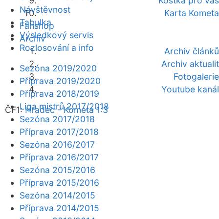
Kostka pro vás
Návštěvnost
Karta Kometa
Tabulka
Fanshop
Výsledkový servis
Archiv
Rozlosování a info
Archiv článků
Archiv aktualit
Sezóna 2019/2020
Fotogalerie
Příprava 2019/2020
Youtube kanál
Příprava 2018/2019
Liga mistrů 2017/2018
ČF1:
Hradec - Kometa 1:3
Sezóna 2017/2018
Příprava 2017/2018
Sezóna 2016/2017
Příprava 2016/2017
Sezóna 2015/2016
Příprava 2015/2016
Sezóna 2014/2015
Příprava 2014/2015