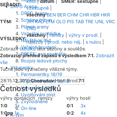
kolo
|
datum
|
SMĚR:
sestupně
|
SEŘADIT:
DRFG Arena
vzestupně
|
DRFG Arena
všechny
BEN
BER
CHM
CHR
HBR
HKR
Schéma tribun
TÝM:
JIH
KAD
LTM
OLO
PIS
TAB
TRE
UNL
VRC
Plánek areny
ZNO
Virtuální prohlídka
všechny
|
remízy
|
výhry v prodl.
|
VÝSLEDKY:
Návštěvní řád
nájezdy
|
prodl. nebo náj.
|
s nulou
|
Veřejné bruslení
Zobrazit
tabulku
této sezóny a soutěže.
PRESS: pro novináře
Zobrazuji přehled zápasů s výsledkem 7:1.
Zobrazit
Rozpis ledové plochy
vše
Vstupenky
Tučně jsou vyznačeny vítězné týmy.
Permanentky 18/19
28
15.12.2010
Chomutov
Havl. Brod
7:1
Přípravná utkání 18/19
Četnost výsledků
Vstupenky 18/19
Uvolňování míst
výhry domácích
remízy
výhry hostí
Zvýhodněné
1:0
3x
0:1
3x
On-line
1:0pp
1x
0:2
4x
A-tým