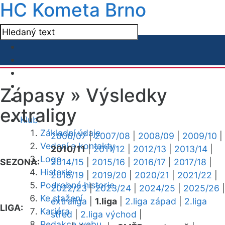
HC Kometa Brno
Zápasy »
Výsledky
extraligy
Klub
Základní údaje
2006/07
|
2007/08
|
2008/09
|
2009/10
|
Vedení a kontakty
2010/11
|
2011/12
|
2012/13
|
2013/14
|
Logo
SEZONA:
2014/15
|
2015/16
|
2016/17
|
2017/18
|
Historie
2018/19
|
2019/20
|
2020/21
|
2021/22
|
Podrobná historie
2022/23
|
2023/24
|
2024/25
|
2025/26
|
Ke stažení
extraliga
|
1.liga
|
2.liga západ
|
2.liga
LIGA:
Kariéra
střed
|
2.liga východ
|
Redakce webu