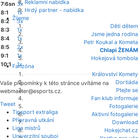
Reklamní nabídka
7:6sn
3x
Hrdý partner - nabídka
8:1
1x
Žijeme
8:2
3x
Děti dětem
8:3
1x
Jsme jedna rodina
8:4
1x
Petr Koukal a Kometa
8:5
2x
Chlapi ŽENÁM
9:1
1x
Hokejová tombola
10:1
1x
Fanzóna
Království Komety
Dortiáda
Vaše připomínky k této stránce uvítáme na
Ptejte se
webmaster
@esports.cz.
Fan klub informuje
Tweet
Fotogalerie
Tipsport extraliga
Aktivní fotogalerie
Přípravná utkání
Download
Liga mistrů
Hokejchat.cz
Univerzitní souboj