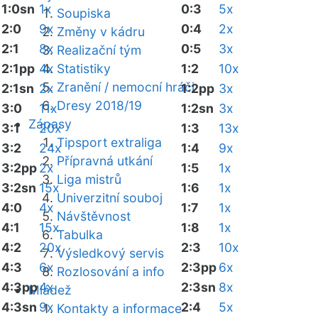
1:0sn
1x
0:3
5x
Soupiska
2:0
9x
0:4
2x
Změny v kádru
2:1
8x
0:5
3x
Realizační tým
2:1pp
4x
Statistiky
1:2
10x
Zranění / nemocní hráči
2:1sn
2x
1:2pp
3x
Dresy 2018/19
3:0
11x
1:2sn
3x
Zápasy
3:1
20x
1:3
13x
Tipsport extraliga
3:2
24x
1:4
9x
Přípravná utkání
3:2pp
2x
1:5
1x
Liga mistrů
3:2sn
15x
1:6
1x
Univerzitní souboj
4:0
4x
1:7
1x
Návštěvnost
4:1
15x
1:8
1x
Tabulka
4:2
20x
2:3
10x
Výsledkový servis
4:3
6x
2:3pp
6x
Rozlosování a info
4:3pp
4x
2:3sn
8x
Mládež
4:3sn
9x
2:4
5x
Kontakty a informace