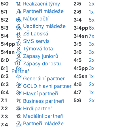
5:0
1x
Realizační týmy
2:5
2x
Partneři mládeže
5:1
7x
2:6
1x
Nábor dětí
5:2
6x
3:4
5x
Úspěchy mládeže
5:3
9x
3:4pp
6x
ZŠ Labská
5:4
1x
3:4sn
7x
SMS servis
5:4pp
1x
3:5
3x
Týmová fota
5:4sn
4x
3:6
3x
Zápasy juniorů
6:0
2x
4:5
2x
Zápasy dorostu
6:1
6x
4:5pp
3x
Partneři
6:2
4x
4:5sn
1x
Generální partner
6:3
3x
4:6
2x
GOLD hlavní partner
6:4
3x
4:7
1x
Hlavní partneři
7:1
1x
5:6
2x
Business partneři
7:2
3x
Hrdí partneři
Mediální partneři
7:3
1x
Partneři mládeže
7:4
2x