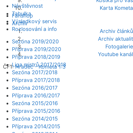
Kostka pro vás
Návštěvnost
Karta Kometa
Tabulka
Fanshop
Výsledkový servis
Archiv
Rozlosování a info
Archiv článků
Archiv aktualit
Sezóna 2019/2020
Fotogalerie
Příprava 2019/2020
Youtube kanál
Příprava 2018/2019
Liga mistrů 2017/2018
ČF1:
Hradec - Kometa 1:3
Sezóna 2017/2018
Příprava 2017/2018
Sezóna 2016/2017
Příprava 2016/2017
Sezóna 2015/2016
Příprava 2015/2016
Sezóna 2014/2015
Příprava 2014/2015