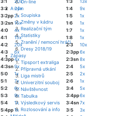
3:1
20x
1:3
13x
On-line
3:2
A-tým
24x
1:4
9x
Soupiska
3:2pp
2x
1:5
1x
Změny v kádru
3:2sn
15x
1:6
1x
Realizační tým
4:0
4x
1:7
1x
Statistiky
4:1
15x
1:8
1x
Zranění / nemocní hráči
4:2
20x
2:3
10x
Dresy 2018/19
4:3
6x
2:3pp
6x
Zápasy
4:3pp
4x
2:3sn
8x
Tipsport extraliga
4:3sn
9x
2:4
5x
Přípravná utkání
5:0
1x
2:5
2x
Liga mistrů
5:1
7x
2:6
1x
Univerzitní souboj
5:2
6x
3:4
5x
Návštěvnost
5:3
9x
3:4pp
6x
Tabulka
5:4
1x
Výsledkový servis
3:4sn
7x
Rozlosování a info
5:4pp
1x
3:5
3x