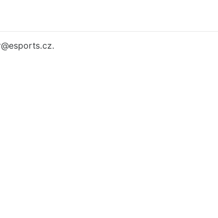
r
@esports.cz.