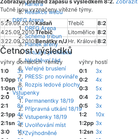
Zobrazuji přehled zápasů s výsledkem 8:2.
Zobrazit
Kariéra
Tučně jsou vyznačeny vítězné týmy.
Redakce webu
DRFG Arena
5
29.09.2010
Kadaň
Třebíč
8:2
DRFG Arena
4
25.09.2010
Třebíč
Litoměřice
8:2
Schéma tribun
3
22.09.2010
Benátky n/J
Hr. Králové
8:2
Plánek areny
Četnost výsledků
Virtuální prohlídka
Návštěvní řád
výhry domácích
remízy
výhry hostí
Veřejné bruslení
1:0
3x
0:1
3x
PRESS: pro novináře
1:0pp
1x
0:2
4x
Rozpis ledové plochy
1:0sn
1x
0:3
5x
Vstupenky
2:0
9x
0:4
2x
Permanentky 18/19
2:1
8x
0:5
3x
Přípravná utkání 18/19
2:1pp
4x
1:2
10x
Vstupenky 18/19
2:1sn
2x
1:2pp
3x
Uvolňování míst
3:0
11x
1:2sn
3x
Zvýhodněné