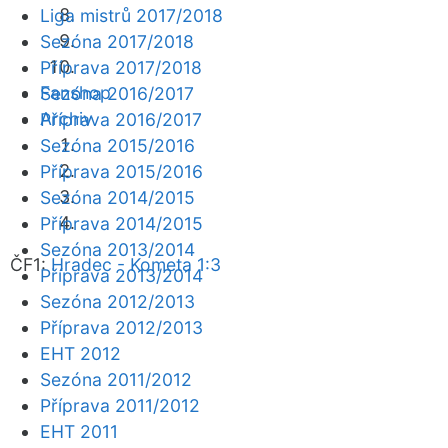
Liga mistrů 2017/2018
Sezóna 2017/2018
Příprava 2017/2018
Fanshop
Sezóna 2016/2017
Archiv
Příprava 2016/2017
Sezóna 2015/2016
Příprava 2015/2016
Sezóna 2014/2015
Příprava 2014/2015
Sezóna 2013/2014
ČF1:
Hradec - Kometa 1:3
Příprava 2013/2014
Sezóna 2012/2013
Příprava 2012/2013
EHT 2012
Sezóna 2011/2012
Příprava 2011/2012
EHT 2011