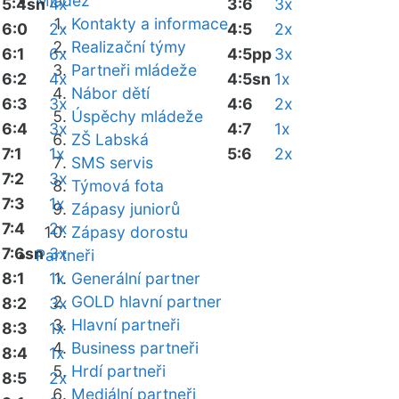
Mládež
5:4sn
4x
3:6
3x
Kontakty a informace
6:0
2x
4:5
2x
Realizační týmy
6:1
6x
4:5pp
3x
Partneři mládeže
6:2
4x
4:5sn
1x
Nábor dětí
6:3
3x
4:6
2x
Úspěchy mládeže
6:4
3x
4:7
1x
ZŠ Labská
7:1
1x
5:6
2x
SMS servis
7:2
3x
Týmová fota
7:3
1x
Zápasy juniorů
7:4
2x
Zápasy dorostu
7:6sn
3x
Partneři
8:1
1x
Generální partner
GOLD hlavní partner
8:2
3x
Hlavní partneři
8:3
1x
Business partneři
8:4
1x
Hrdí partneři
8:5
2x
Mediální partneři