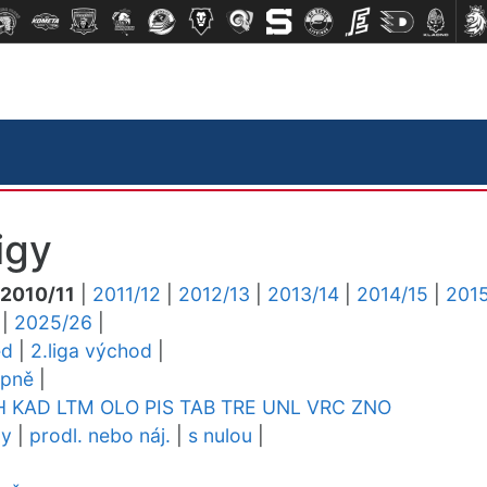
igy
2010/11
|
2011/12
|
2012/13
|
2013/14
|
2014/15
|
2015
|
2025/26
|
ed
|
2.liga východ
|
upně
|
H
KAD
LTM
OLO
PIS
TAB
TRE
UNL
VRC
ZNO
dy
|
prodl. nebo náj.
|
s nulou
|