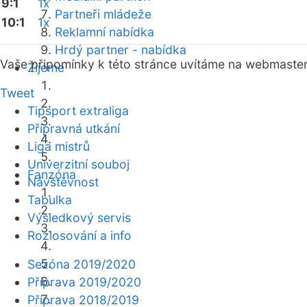
9:1
1x
Partneři mládeže
10:1
1x
Reklamní nabídka
Hrdý partner - nabídka
Vaše připomínky k této stránce uvítáme na webmaste
Žijeme
Tweet
Tipsport extraliga
Přípravná utkání
Liga mistrů
Univerzitní souboj
Fanzóna
Návštěvnost
Tabulka
Výsledkový servis
Rozlosování a info
Sezóna 2019/2020
Příprava 2019/2020
Příprava 2018/2019