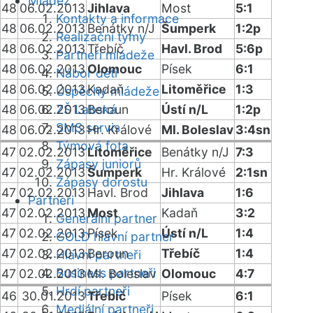
Mládež
48
06.02.2013
Jihlava
Most
5:1
Kontakty a informace
48
06.02.2013
Benátky n/J
Šumperk
1:2p
Realizační týmy
48
06.02.2013
Třebíč
Havl. Brod
5:6p
Partneři mládeže
48
06.02.2013
Olomouc
Písek
6:1
Nábor dětí
48
06.02.2013
Kadaň
Litoměřice
1:3
Úspěchy mládeže
48
06.02.2013
ZŠ Labská
Beroun
Ústí n/L
1:2p
SMS servis
48
06.02.2013
Hr. Králové
Ml. Boleslav
3:4sn
Týmová fota
47
02.02.2013
Litoměřice
Benátky n/J
7:3
Zápasy juniorů
47
02.02.2013
Šumperk
Hr. Králové
2:1sn
Zápasy dorostu
47
02.02.2013
Havl. Brod
Jihlava
1:6
Partneři
47
02.02.2013
Most
Kadaň
3:2
Generální partner
47
02.02.2013
Písek
Ústí n/L
1:4
GOLD hlavní partner
47
02.02.2013
Beroun
Třebíč
1:4
Hlavní partneři
Business partneři
47
02.02.2013
Ml. Boleslav
Olomouc
4:7
Hrdí partneři
46
30.01.2013
Třebíč
Písek
6:1
Mediální partneři