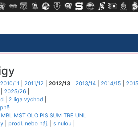
igy
2010/11
|
2011/12
|
2012/13
|
2013/14
|
2014/15
|
2015
|
2025/26
|
ed
|
2.liga východ
|
upně
|
MBL
MST
OLO
PIS
SUM
TRE
UNL
dy
|
prodl. nebo náj.
|
s nulou
|