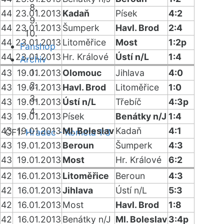
44
23.01.2013
Kadaň
Písek
4:2
44
23.01.2013
Šumperk
Havl. Brod
2:4
44
23.01.2013
Litoměřice
Most
1:2p
Fanshop
44
23.01.2013
Hr. Králové
Ústí n/L
1:4
Archiv
43
19.01.2013
Olomouc
Jihlava
4:0
43
19.01.2013
Havl. Brod
Litoměřice
1:0
43
19.01.2013
Ústí n/L
Třebíč
4:3p
43
19.01.2013
Písek
Benátky n/J
1:4
43
19.01.2013
Ml. Boleslav
Kadaň
4:1
ČF1:
Hradec - Kometa 1:3
43
19.01.2013
Beroun
Šumperk
4:3
43
19.01.2013
Most
Hr. Králové
6:2
42
16.01.2013
Litoměřice
Beroun
4:3
42
16.01.2013
Jihlava
Ústí n/L
5:3
42
16.01.2013
Most
Havl. Brod
1:8
42
16.01.2013
Benátky n/J
Ml. Boleslav
3:4p