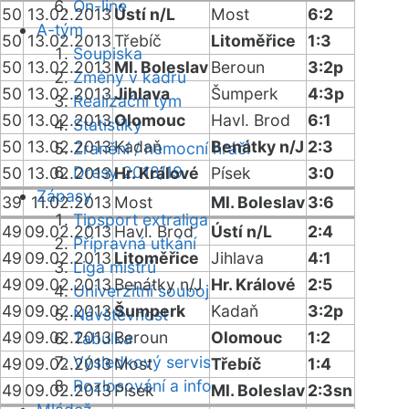
On-line
50
13.02.2013
Ústí n/L
Most
6:2
A-tým
50
13.02.2013
Třebíč
Litoměřice
1:3
Soupiska
50
13.02.2013
Ml. Boleslav
Beroun
3:2p
Změny v kádru
50
13.02.2013
Jihlava
Šumperk
4:3p
Realizační tým
50
13.02.2013
Olomouc
Havl. Brod
6:1
Statistiky
50
13.02.2013
Kadaň
Benátky n/J
2:3
Zranění / nemocní hráči
Dresy 2018/19
50
13.02.2013
Hr. Králové
Písek
3:0
Zápasy
39
11.02.2013
Most
Ml. Boleslav
3:6
Tipsport extraliga
49
09.02.2013
Havl. Brod
Ústí n/L
2:4
Přípravná utkání
49
09.02.2013
Litoměřice
Jihlava
4:1
Liga mistrů
49
09.02.2013
Benátky n/J
Hr. Králové
2:5
Univerzitní souboj
49
09.02.2013
Šumperk
Kadaň
3:2p
Návštěvnost
49
09.02.2013
Beroun
Olomouc
1:2
Tabulka
Výsledkový servis
49
09.02.2013
Most
Třebíč
1:4
Rozlosování a info
49
09.02.2013
Písek
Ml. Boleslav
2:3sn