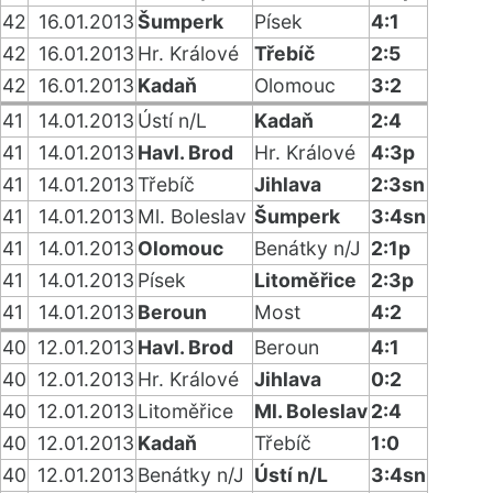
42
16.01.2013
Šumperk
Písek
4:1
42
16.01.2013
Hr. Králové
Třebíč
2:5
42
16.01.2013
Kadaň
Olomouc
3:2
41
14.01.2013
Ústí n/L
Kadaň
2:4
41
14.01.2013
Havl. Brod
Hr. Králové
4:3p
41
14.01.2013
Třebíč
Jihlava
2:3sn
41
14.01.2013
Ml. Boleslav
Šumperk
3:4sn
41
14.01.2013
Olomouc
Benátky n/J
2:1p
41
14.01.2013
Písek
Litoměřice
2:3p
41
14.01.2013
Beroun
Most
4:2
40
12.01.2013
Havl. Brod
Beroun
4:1
40
12.01.2013
Hr. Králové
Jihlava
0:2
40
12.01.2013
Litoměřice
Ml. Boleslav
2:4
40
12.01.2013
Kadaň
Třebíč
1:0
40
12.01.2013
Benátky n/J
Ústí n/L
3:4sn