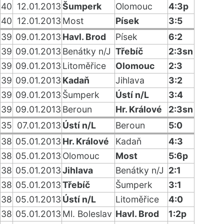
40
12.01.2013
Šumperk
Olomouc
4:3p
40
12.01.2013
Most
Písek
3:5
39
09.01.2013
Havl. Brod
Písek
6:2
39
09.01.2013
Benátky n/J
Třebíč
2:3sn
39
09.01.2013
Litoměřice
Olomouc
2:3
39
09.01.2013
Kadaň
Jihlava
3:2
39
09.01.2013
Šumperk
Ústí n/L
3:4
39
09.01.2013
Beroun
Hr. Králové
2:3sn
35
07.01.2013
Ústí n/L
Beroun
5:0
38
05.01.2013
Hr. Králové
Kadaň
4:3
38
05.01.2013
Olomouc
Most
5:6p
38
05.01.2013
Jihlava
Benátky n/J
2:1
38
05.01.2013
Třebíč
Šumperk
3:1
38
05.01.2013
Ústí n/L
Litoměřice
4:0
38
05.01.2013
Ml. Boleslav
Havl. Brod
1:2p