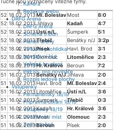
Tučně jsou vyznačeny vítězné týmy.
Kariéra
Redakce webu
52
18.02.2013
Ml. Boleslav
Most
8:0
DRFG Arena
52
18.02.2013
Jihlava
Kadaň
4:7
DRFG Arena
52
18.02.2013
Ústí n/L
Šumperk
5:1
Schéma tribun
52
18.02.2013
Třebíč
Benátky n/J
3:2p
Plánek areny
52
18.02.2013
Písek
Havl. Brod
3:1
Virtuální prohlídka
Návštěvní řád
52
18.02.2013
Olomouc
Litoměřice
2:3
Veřejné bruslení
52
18.02.2013
Hr. Králové
Beroun
7:2
PRESS: pro novináře
51
16.02.2013
Benátky n/J
Jihlava
2:0
Rozpis ledové plochy
51
16.02.2013
Havl. Brod
Ml. Boleslav
2:4
Vstupenky
51
16.02.2013
Litoměřice
Ústí n/L
3:6
Permanentky 18/19
51
16.02.2013
Šumperk
Třebíč
0:3
Přípravná utkání 18/19
51
16.02.2013
Kadaň
Hr. Králové
3:6
Vstupenky 18/19
51
16.02.2013
Uvolňování míst
Most
Olomouc
2:3
Zvýhodněné
51
16.02.2013
Beroun
Písek
2:0