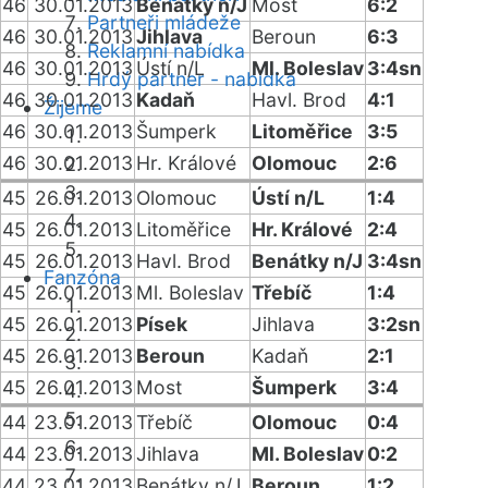
46
30.01.2013
Benátky n/J
Most
6:2
Partneři mládeže
46
30.01.2013
Jihlava
Beroun
6:3
Reklamní nabídka
46
30.01.2013
Ústí n/L
Ml. Boleslav
3:4sn
Hrdý partner - nabídka
46
30.01.2013
Kadaň
Havl. Brod
4:1
Žijeme
46
30.01.2013
Šumperk
Litoměřice
3:5
46
30.01.2013
Hr. Králové
Olomouc
2:6
45
26.01.2013
Olomouc
Ústí n/L
1:4
45
26.01.2013
Litoměřice
Hr. Králové
2:4
45
26.01.2013
Havl. Brod
Benátky n/J
3:4sn
Fanzóna
45
26.01.2013
Ml. Boleslav
Třebíč
1:4
45
26.01.2013
Písek
Jihlava
3:2sn
45
26.01.2013
Beroun
Kadaň
2:1
45
26.01.2013
Most
Šumperk
3:4
44
23.01.2013
Třebíč
Olomouc
0:4
44
23.01.2013
Jihlava
Ml. Boleslav
0:2
44
23.01.2013
Benátky n/J
Beroun
1:2