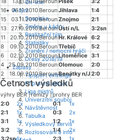
18
13.11.2010
Beroun
Písek
3:2
On-line
16
06.11.2010
A-tým
Beroun
Jihlava
1:4
Soupiska
15
03.11.2010
Beroun
Znojmo
2:1
Změny v kádru
13
27.10.2010
Beroun
Ústí n/L
3:2sn
Realizační tým
11
20.10.2010
Beroun
Hr. Králové
6:2
Statistiky
8
09.10.2010
Beroun
Třebíč
5:2
Zranění / nemocní hráči
6
02.10.2010
Beroun
Litoměřice
3:1
Dresy 2018/19
4
25.09.2010
Beroun
Olomouc
2:0
Zápasy
2
18.09.2010
Beroun
Benátky n/J
2:0
Tipsport extraliga
Četnost výsledků
Přípravná utkání
Liga mistrů
výhry BER |
remízy |
prohry BER
Univerzitní souboj
2:0
2x
0:1
1x
Návštěvnost
2:1
1x
0:3
2x
Tabulka
3:1
1x
1:2
1x
Výsledkový servis
3:2
3x
1:4
2x
Rozlosování a info
3:2sn
1x
2:3
1x