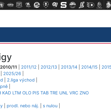
igy
2010/11
|
2011/12
|
2012/13
|
2013/14
|
2014/15
|
2015
|
2025/26
|
ed
|
2.liga východ
|
upně
|
H
KAD
LTM
OLO
PIS
TAB
TRE
UNL
VRC
ZNO
dy
|
prodl. nebo náj.
|
s nulou
|