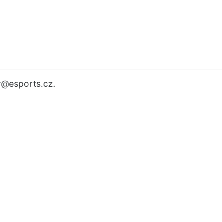
r
@esports.cz.