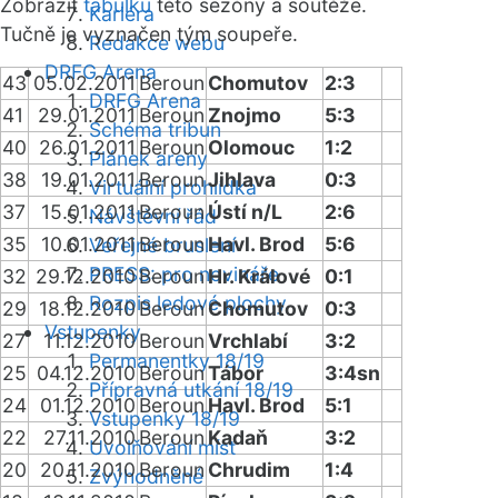
Zobrazit
tabulku
této sezóny a soutěže.
Kariéra
Tučně je vyznačen tým soupeře.
Redakce webu
DRFG Arena
43
05.02.2011
Beroun
Chomutov
2:3
DRFG Arena
41
29.01.2011
Beroun
Znojmo
5:3
Schéma tribun
40
26.01.2011
Beroun
Olomouc
1:2
Plánek areny
38
19.01.2011
Beroun
Jihlava
0:3
Virtuální prohlídka
37
15.01.2011
Beroun
Ústí n/L
2:6
Návštěvní řád
35
10.01.2011
Beroun
Havl. Brod
5:6
Veřejné bruslení
PRESS: pro novináře
32
29.12.2010
Beroun
Hr. Králové
0:1
Rozpis ledové plochy
29
18.12.2010
Beroun
Chomutov
0:3
Vstupenky
27
11.12.2010
Beroun
Vrchlabí
3:2
Permanentky 18/19
25
04.12.2010
Beroun
Tábor
3:4sn
Přípravná utkání 18/19
24
01.12.2010
Beroun
Havl. Brod
5:1
Vstupenky 18/19
22
27.11.2010
Beroun
Kadaň
3:2
Uvolňování míst
20
20.11.2010
Beroun
Chrudim
1:4
Zvýhodněné