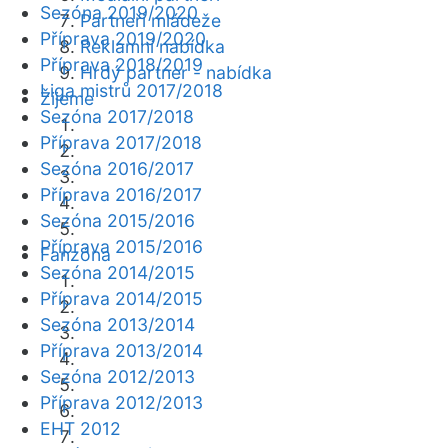
Sezóna 2019/2020
Partneři mládeže
Příprava 2019/2020
Reklamní nabídka
Příprava 2018/2019
Hrdý partner - nabídka
Liga mistrů 2017/2018
Žijeme
Sezóna 2017/2018
Příprava 2017/2018
Sezóna 2016/2017
Příprava 2016/2017
Sezóna 2015/2016
Příprava 2015/2016
Fanzóna
Sezóna 2014/2015
Příprava 2014/2015
Sezóna 2013/2014
Příprava 2013/2014
Sezóna 2012/2013
Příprava 2012/2013
EHT 2012