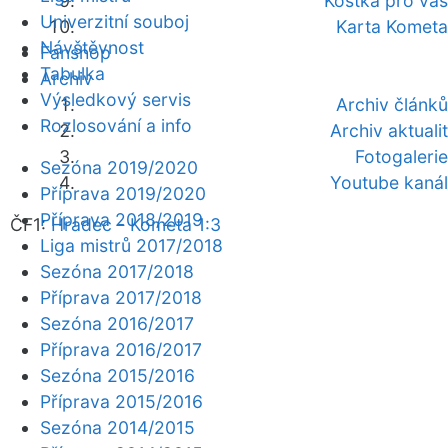
Kostka pro vás
Univerzitní souboj
Karta Kometa
Návštěvnost
Fanshop
Tabulka
Archiv
Výsledkový servis
Archiv článků
Rozlosování a info
Archiv aktualit
Fotogalerie
Sezóna 2019/2020
Youtube kanál
Příprava 2019/2020
Příprava 2018/2019
ČF1:
Hradec - Kometa 1:3
Liga mistrů 2017/2018
Sezóna 2017/2018
Příprava 2017/2018
Sezóna 2016/2017
Příprava 2016/2017
Sezóna 2015/2016
Příprava 2015/2016
Sezóna 2014/2015