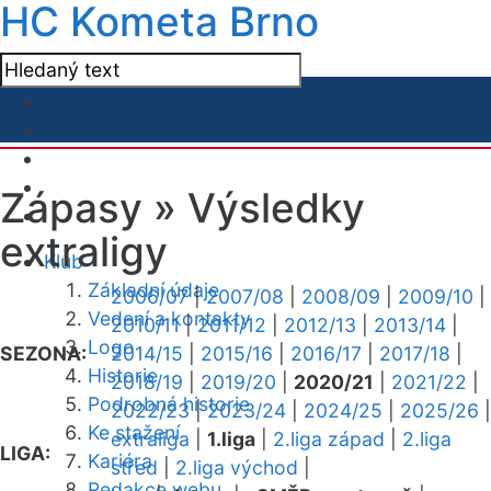
HC Kometa Brno
Zápasy »
Výsledky
extraligy
Klub
Základní údaje
2006/07
|
2007/08
|
2008/09
|
2009/10
|
Vedení a kontakty
2010/11
|
2011/12
|
2012/13
|
2013/14
|
Logo
SEZONA:
2014/15
|
2015/16
|
2016/17
|
2017/18
|
Historie
2018/19
|
2019/20
|
2020/21
|
2021/22
|
Podrobná historie
2022/23
|
2023/24
|
2024/25
|
2025/26
|
Ke stažení
extraliga
|
1.liga
|
2.liga západ
|
2.liga
LIGA:
Kariéra
střed
|
2.liga východ
|
Redakce webu