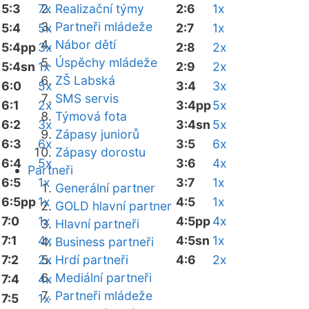
5:3
7x
Realizační týmy
2:6
1x
Partneři mládeže
5:4
5x
2:7
1x
Nábor dětí
5:4pp
3x
2:8
2x
Úspěchy mládeže
5:4sn
1x
2:9
2x
ZŠ Labská
6:0
5x
3:4
3x
SMS servis
6:1
2x
3:4pp
5x
Týmová fota
6:2
3x
3:4sn
5x
Zápasy juniorů
6:3
6x
3:5
6x
Zápasy dorostu
6:4
5x
3:6
4x
Partneři
6:5
1x
3:7
1x
Generální partner
6:5pp
1x
4:5
1x
GOLD hlavní partner
7:0
1x
4:5pp
4x
Hlavní partneři
7:1
4x
4:5sn
1x
Business partneři
7:2
2x
Hrdí partneři
4:6
2x
Mediální partneři
7:4
4x
Partneři mládeže
7:5
1x