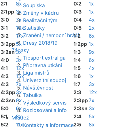
2:1
8x
0:2
1x
Soupiska
2:1pp
3x
0:3
1x
Změny v kádru
3:0
7x
0:4
4x
Realizační tým
3:1
10x
Statistiky
0:5
2x
Zranění / nemocní hráči
3:2
17x
1:2
6x
Dresy 2018/19
3:2pp
5x
1:2pp
1x
Zápasy
3:2sn
3x
1:3
9x
Tipsport extraliga
4:0
3x
1:4
6x
Přípravná utkání
4:1
12x
1:5
4x
Liga mistrů
4:2
15x
1:6
1x
Univerzitní souboj
4:3
7x
1:7
3x
Návštěvnost
4:3pp
3x
2:3
12x
Tabulka
4:3sn
9x
2:3pp
7x
Výsledkový servis
5:0
6x
2:3sn
3x
Rozlosování a info
5:1
8x
2:4
5x
Mládež
5:2
11x
2:5
8x
Kontakty a informace