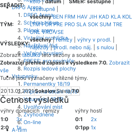
kolo
|
datum
|
SMĚR:
sestupně
|
SEŘADIT:
DRFG Arena
vzestupně
|
DRFG Arena
všechny
BEN
FRM
HAV
JIH
KAD
KLA
KOL
Schéma tribun
TÝM:
LTM
POR
PRE
PRO
SLA
SOK
SUM
TRE
Plánek areny
UNL
VRC
VSE
Virtuální prohlídka
všechny
|
remízy
|
výhry v prodl.
|
VÝSLEDKY:
Návštěvní řád
nájezdy
|
prodl. nebo náj.
|
s nulou
|
Veřejné bruslení
Zobrazit
tabulku
této sezóny a soutěže.
PRESS: pro novináře
Zobrazuji přehled zápasů s výsledkem 7:0.
Zobrazit
Rozpis ledové plochy
vše
Vstupenky
Tučně jsou vyznačeny vítězné týmy.
Permanentky 18/19
20
13.01.2021
Sokolov
Slavia
7:0
Přípravná utkání 18/19
Četnost výsledků
Vstupenky 18/19
Uvolňování míst
výhry domácích
remízy
výhry hostí
Zvýhodněné
1:0
3x
0:1
2x
On-line
2:0
1x
0:1pp
1x
A-tým