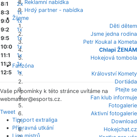
Reklamní nabídka
8:1
2x
Hrdý partner - nabídka
8:3
1x
Žijeme
9:0
1x
Děti dětem
9:2
1x
Jsme jedna rodina
9:5
1x
Petr Koukal a Kometa
10:0
1x
Chlapi ŽENÁM
11:1
1x
Hokejová tombola
11:3
1x
Fanzóna
12:5
1x
Království Komety
Dortiáda
Ptejte se
Vaše připomínky k této stránce uvítáme na
Fan klub informuje
webmaster
@esports.cz.
Fotogalerie
Tweet
Aktivní fotogalerie
Tipsport extraliga
Download
Přípravná utkání
Hokejchat.cz
Liga mistrů