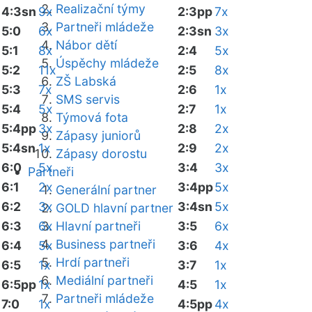
Realizační týmy
4:3sn
9x
2:3pp
7x
Partneři mládeže
5:0
6x
2:3sn
3x
Nábor dětí
5:1
8x
2:4
5x
Úspěchy mládeže
5:2
11x
2:5
8x
ZŠ Labská
5:3
7x
2:6
1x
SMS servis
5:4
5x
2:7
1x
Týmová fota
5:4pp
3x
2:8
2x
Zápasy juniorů
5:4sn
1x
2:9
2x
Zápasy dorostu
6:0
5x
3:4
3x
Partneři
6:1
2x
3:4pp
5x
Generální partner
6:2
3x
3:4sn
5x
GOLD hlavní partner
6:3
6x
Hlavní partneři
3:5
6x
Business partneři
6:4
5x
3:6
4x
Hrdí partneři
6:5
1x
3:7
1x
Mediální partneři
6:5pp
1x
4:5
1x
Partneři mládeže
7:0
1x
4:5pp
4x