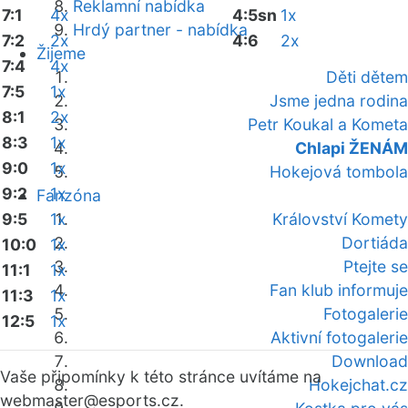
Reklamní nabídka
7:1
4x
4:5sn
1x
Hrdý partner - nabídka
7:2
2x
4:6
2x
Žijeme
7:4
4x
Děti dětem
7:5
1x
Jsme jedna rodina
8:1
2x
Petr Koukal a Kometa
8:3
1x
Chlapi ŽENÁM
9:0
1x
Hokejová tombola
9:2
1x
Fanzóna
9:5
1x
Království Komety
Dortiáda
10:0
1x
Ptejte se
11:1
1x
Fan klub informuje
11:3
1x
Fotogalerie
12:5
1x
Aktivní fotogalerie
Download
Vaše připomínky k této stránce uvítáme na
Hokejchat.cz
webmaster
@esports.cz.