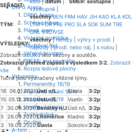
kolo
|
datum
|
SMĚR:
sestupně
|
SEŘADIT:
DRFG Arena
vzestupně
|
DRFG Arena
všechny
BEN
FRM
HAV
JIH
KAD
KLA
KOL
Schéma tribun
TÝM:
LTM
POR
PRE
PRO
SLA
SOK
SUM
TRE
Plánek areny
UNL
VRC
VSE
Virtuální prohlídka
všechny
|
remízy
|
výhry v prodl.
|
VÝSLEDKY:
Návštěvní řád
nájezdy
|
prodl. nebo náj.
|
s nulou
|
Veřejné bruslení
Zobrazit
tabulku
této sezóny a soutěže.
PRESS: pro novináře
Zobrazuji přehled zápasů s výsledkem 3:2.
Zobrazit
Rozpis ledové plochy
vše
Vstupenky
Tučně jsou vyznačeny vítězné týmy.
Permanentky 18/19
18
06.01.2021
Ústí n/L
Slavia
3:2p
Přípravná utkání 18/19
Vstupenky 18/19
15
05.12.2020
Ústí n/L
Vsetín
3:2p
Uvolňování míst
7
30.09.2020
Benátky n/J
Ústí n/L
3:2p
Zvýhodněné
5
26.09.2020
Litoměřice
Kladno
3:2p
On-line
3
19.09.2020
Slavia
Sokolov
3:2p
A-tým