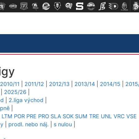
igy
2010/11
|
2011/12
|
2012/13
|
2013/14
|
2014/15
|
2015
|
2025/26
|
ed
|
2.liga východ
|
upně
|
LTM
POR
PRE
PRO
SLA
SOK
SUM
TRE
UNL
VRC
VSE
dy
|
prodl. nebo náj.
|
s nulou
|