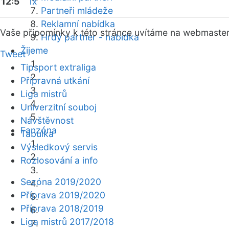
12:5
1x
Partneři mládeže
Reklamní nabídka
Vaše připomínky k této stránce uvítáme na webmaste
Hrdý partner - nabídka
Žijeme
Tweet
Tipsport extraliga
Přípravná utkání
Liga mistrů
Univerzitní souboj
Návštěvnost
Fanzóna
Tabulka
Výsledkový servis
Rozlosování a info
Sezóna 2019/2020
Příprava 2019/2020
Příprava 2018/2019
Liga mistrů 2017/2018