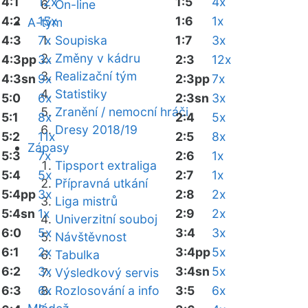
4:1
12x
1:5
4x
On-line
4:2
15x
1:6
1x
A-tým
4:3
7x
Soupiska
1:7
3x
Změny v kádru
4:3pp
3x
2:3
12x
Realizační tým
4:3sn
9x
2:3pp
7x
Statistiky
5:0
6x
2:3sn
3x
Zranění / nemocní hráči
5:1
8x
2:4
5x
Dresy 2018/19
5:2
11x
2:5
8x
Zápasy
5:3
7x
2:6
1x
Tipsport extraliga
5:4
5x
2:7
1x
Přípravná utkání
5:4pp
3x
2:8
2x
Liga mistrů
5:4sn
1x
2:9
2x
Univerzitní souboj
6:0
5x
3:4
3x
Návštěvnost
6:1
2x
3:4pp
5x
Tabulka
6:2
3x
3:4sn
5x
Výsledkový servis
6:3
6x
Rozlosování a info
3:5
6x