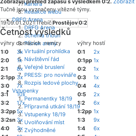
Zobrazuji přehled zápasů s výsledkem 0:2.
Zobrazit
Kariéra
Tučně jsou vyznačeny vítězné týmy.
Redakce webu
DRFG Arena
19
09.01.2021
Třebíč
Prostějov
0:2
DRFG Arena
Četnost výsledků
Schéma tribun
výhry domácích
remízy
výhry hostí
Plánek areny
Virtuální prohlídka
1:0
3x
0:1
2x
Návštěvní řád
2:0
1x
0:1pp
1x
Veřejné bruslení
2:1
8x
0:2
1x
PRESS: pro novináře
2:1pp
3x
0:3
1x
Rozpis ledové plochy
3:0
7x
0:4
4x
Vstupenky
3:1
10x
0:5
2x
Permanentky 18/19
3:2
17x
1:2
6x
Přípravná utkání 18/19
3:2pp
5x
1:2pp
1x
Vstupenky 18/19
3:2sn
3x
1:3
9x
Uvolňování míst
4:0
3x
1:4
6x
Zvýhodněné