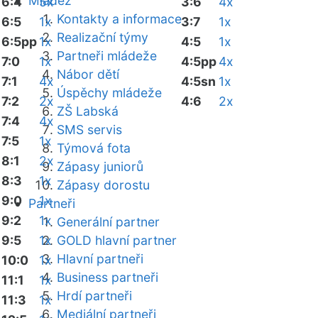
Mládež
6:4
5x
3:6
4x
Kontakty a informace
6:5
1x
3:7
1x
Realizační týmy
6:5pp
1x
4:5
1x
Partneři mládeže
7:0
1x
4:5pp
4x
Nábor dětí
7:1
4x
4:5sn
1x
Úspěchy mládeže
7:2
2x
4:6
2x
ZŠ Labská
7:4
4x
SMS servis
7:5
1x
Týmová fota
8:1
2x
Zápasy juniorů
8:3
1x
Zápasy dorostu
9:0
1x
Partneři
9:2
1x
Generální partner
9:5
1x
GOLD hlavní partner
Hlavní partneři
10:0
1x
Business partneři
11:1
1x
Hrdí partneři
11:3
1x
Mediální partneři