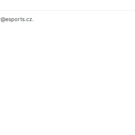
r
@esports.cz.