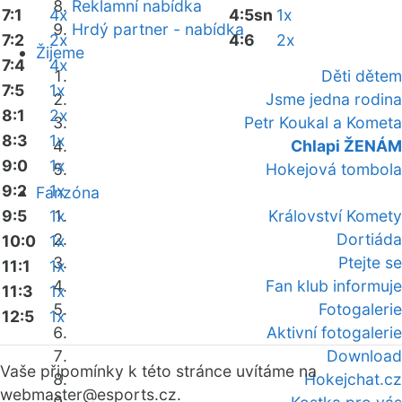
Reklamní nabídka
7:1
4x
4:5sn
1x
Hrdý partner - nabídka
7:2
2x
4:6
2x
Žijeme
7:4
4x
Děti dětem
7:5
1x
Jsme jedna rodina
8:1
2x
Petr Koukal a Kometa
8:3
1x
Chlapi ŽENÁM
9:0
1x
Hokejová tombola
9:2
1x
Fanzóna
9:5
1x
Království Komety
Dortiáda
10:0
1x
Ptejte se
11:1
1x
Fan klub informuje
11:3
1x
Fotogalerie
12:5
1x
Aktivní fotogalerie
Download
Vaše připomínky k této stránce uvítáme na
Hokejchat.cz
webmaster
@esports.cz.