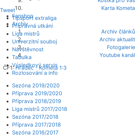
Kostka pro vás
Karta Kometa
Tweet
Fanshop
Tipsport extraliga
Archiv
Přípravná utkání
Archiv článků
Liga mistrů
Archiv aktualit
Univerzitní souboj
Fotogalerie
Návštěvnost
Youtube kanál
Tabulka
Výsledkový servis
ČF1:
Hradec - Kometa 1:3
Rozlosování a info
Sezóna 2019/2020
Příprava 2019/2020
Příprava 2018/2019
Liga mistrů 2017/2018
Sezóna 2017/2018
Příprava 2017/2018
Sezóna 2016/2017