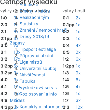
Četnost výsledků
Soupiska
výhry domácích
remízy
výhry hostí
Změny v kádru
Realizační tým
1:0
3x
0:1
2x
Statistiky
2:0
1x
0:1pp
1x
Zranění / nemocní hráči
2:1
8x
0:2
1x
Dresy 2018/19
2:1pp
3x
0:3
1x
Zápasy
3:0
7x
0:4
4x
Tipsport extraliga
3:1
10x
0:5
2x
Přípravná utkání
3:2
17x
1:2
6x
Liga mistrů
3:2pp
5x
1:2pp
1x
Univerzitní souboj
3:2sn
3x
1:3
9x
Návštěvnost
4:0
3x
1:4
6x
Tabulka
4:1
12x
1:5
4x
Výsledkový servis
4:2
15x
1:6
1x
Rozlosování a info
4:3
Mládež
7x
1:7
3x
Kontakty a informace
4:3pp
3x
2:3
12x