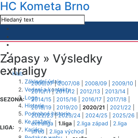
HC Kometa Brno
Zápasy »
Výsledky
extraligy
Klub
Základní údaje
2006/07
|
2007/08
|
2008/09
|
2009/10
|
Vedení a kontakty
2010/11
|
2011/12
|
2012/13
|
2013/14
|
Logo
SEZONA:
2014/15
|
2015/16
|
2016/17
|
2017/18
|
Historie
2018/19
|
2019/20
|
2020/21
|
2021/22
|
Podrobná historie
2022/23
|
2023/24
|
2024/25
|
2025/26
|
Ke stažení
extraliga
|
1.liga
|
2.liga západ
|
2.liga
LIGA:
Kariéra
střed
|
2.liga východ
|
Redakce webu