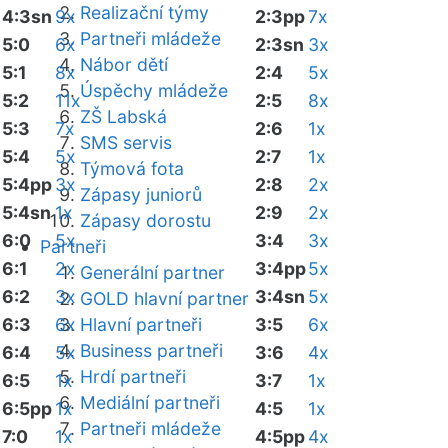
Realizační týmy
4:3sn
9x
2:3pp
7x
Partneři mládeže
5:0
6x
2:3sn
3x
Nábor dětí
5:1
8x
2:4
5x
Úspěchy mládeže
5:2
11x
2:5
8x
ZŠ Labská
5:3
7x
2:6
1x
SMS servis
5:4
5x
2:7
1x
Týmová fota
5:4pp
3x
2:8
2x
Zápasy juniorů
5:4sn
1x
2:9
2x
Zápasy dorostu
6:0
5x
3:4
3x
Partneři
6:1
2x
3:4pp
5x
Generální partner
6:2
3x
3:4sn
5x
GOLD hlavní partner
6:3
6x
Hlavní partneři
3:5
6x
Business partneři
6:4
5x
3:6
4x
Hrdí partneři
6:5
1x
3:7
1x
Mediální partneři
6:5pp
1x
4:5
1x
Partneři mládeže
7:0
1x
4:5pp
4x