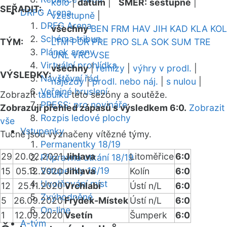
kolo
|
datum
|
SMĚR:
sestupně
|
SEŘADIT:
DRFG Arena
vzestupně
|
DRFG Arena
všechny
BEN
FRM
HAV
JIH
KAD
KLA
KOL
Schéma tribun
TÝM:
LTM
POR
PRE
PRO
SLA
SOK
SUM
TRE
Plánek areny
UNL
VRC
VSE
Virtuální prohlídka
všechny
|
remízy
|
výhry v prodl.
|
VÝSLEDKY:
Návštěvní řád
nájezdy
|
prodl. nebo náj.
|
s nulou
|
Veřejné bruslení
Zobrazit
tabulku
této sezóny a soutěže.
PRESS: pro novináře
Zobrazuji přehled zápasů s výsledkem 6:0.
Zobrazit
Rozpis ledové plochy
vše
Vstupenky
Tučně jsou vyznačeny vítězné týmy.
Permanentky 18/19
29
20.02.2021
Jihlava
Litoměřice
6:0
Přípravná utkání 18/19
Vstupenky 18/19
15
05.12.2020
Jihlava
Kolín
6:0
Uvolňování míst
12
25.11.2020
Vrchlabí
Ústí n/L
6:0
Zvýhodněné
5
26.09.2020
Frýdek-Místek
Ústí n/L
6:0
On-line
1
12.09.2020
Vsetín
Šumperk
6:0
A-tým